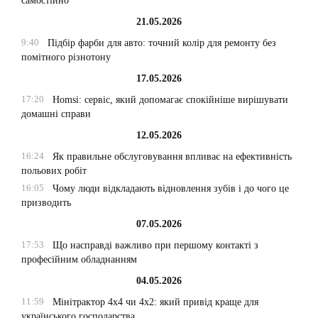
самостійно
21.05.2026
9:40
Підбір фарби для авто: точний колір для ремонту без
помітного різнотону
17.05.2026
17:20
Homsi: сервіс, який допомагає спокійніше вирішувати
домашні справи
12.05.2026
16:24
Як правильне обслуговування впливає на ефективність
польових робіт
16:05
Чому люди відкладають відновлення зубів і до чого це
призводить
07.05.2026
17:53
Що насправді важливо при першому контакті з
професійним обладнанням
04.05.2026
11:59
Мінітрактор 4х4 чи 4х2: який привід краще для
українського господарства