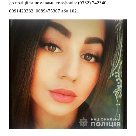
до поліції за номерами телефонів: (0332) 742340,
0991420382, 0689475307 або 102.