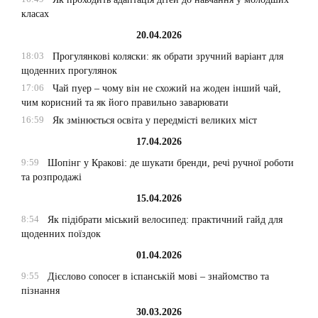
класах
20.04.2026
18:03
Прогулянкові коляски: як обрати зручний варіант для
щоденних прогулянок
17:06
Чай пуер – чому він не схожий на жоден інший чай,
чим корисний та як його правильно заварювати
16:59
Як змінюється освіта у передмісті великих міст
17.04.2026
9:59
Шопінг у Кракові: де шукати бренди, речі ручної роботи
та розпродажі
15.04.2026
8:54
Як підібрати міський велосипед: практичний гайд для
щоденних поїздок
01.04.2026
9:55
Дієслово conocer в іспанській мові – знайомство та
пізнання
30.03.2026