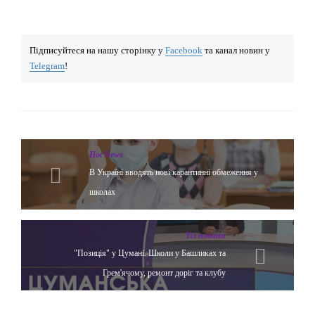
Підписуйтеся на нашу сторінку у
Facebook
та канал новин у
Telegram
!
Hot News
В Україні вводять нові карантинні обмеження у
школах
Yсі новини
"Позиція" у Цумані. Школи у Башликах та
Грем'ячому, ремонт доріг та клубу