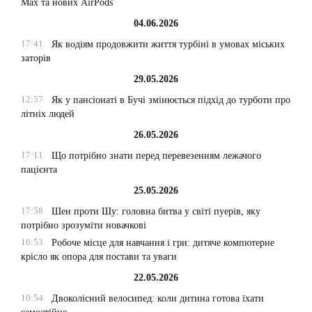
Max та нових AirPods
04.06.2026
17:41
Як водіям продовжити життя турбіні в умовах міських
заторів
29.05.2026
12:57
Як у пансіонаті в Бучі змінюється підхід до турботи про
літніх людей
26.05.2026
17:11
Що потрібно знати перед перевезенням лежачого
пацієнта
25.05.2026
17:58
Шен проти Шу: головна битва у світі пуерів, яку
потрібно зрозуміти новачкові
16:53
Робоче місце для навчання і гри: дитяче компютерне
крісло як опора для постави та уваги
22.05.2026
10:54
Двоколісний велосипед: коли дитина готова їхати