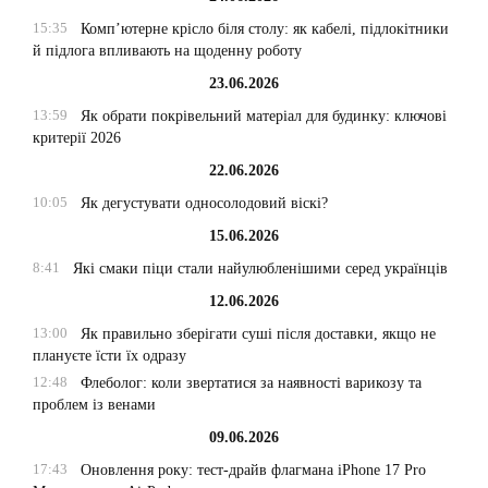
15:35
Комп’ютерне крісло біля столу: як кабелі, підлокітники
й підлога впливають на щоденну роботу
23.06.2026
13:59
Як обрати покрівельний матеріал для будинку: ключові
критерії 2026
22.06.2026
10:05
Як дегустувати односолодовий віскі?
15.06.2026
8:41
Які смаки піци стали найулюбленішими серед українців
12.06.2026
13:00
Як правильно зберігати суші після доставки, якщо не
плануєте їсти їх одразу
12:48
Флеболог: коли звертатися за наявності варикозу та
проблем із венами
09.06.2026
17:43
Оновлення року: тест-драйв флагмана iPhone 17 Pro