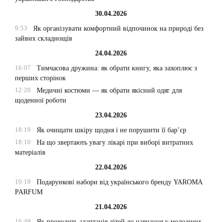
30.04.2026
9:53
Як організувати комфортний відпочинок на природі без
зайвих складнощів
24.04.2026
16:07
Тимчасова дружина: як обрати книгу, яка захоплює з
перших сторінок
12:20
Медичні костюми — як обрати якісний одяг для
щоденної роботи
23.04.2026
18:19
Як очищати шкіру щодня і не порушити її бар’єр
18:10
На що звертають увагу лікарі при виборі витратних
матеріалів
22.04.2026
10:19
Подарункові набори від українського бренду YAROMA
PARFUM
21.04.2026
16:49
Як проходить адаптація дітей до навчання у молодших