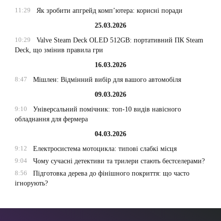
11:29
Як зробити апгрейд комп’ютера: корисні поради
25.03.2026
10:29
Valve Steam Deck OLED 512GB: портативний ПК Steam
Deck, що змінив правила гри
16.03.2026
8:47
Мішлен: Відмінний вибір для вашого автомобіля
09.03.2026
9:10
Універсальний помічник: топ-10 видів навісного
обладнання для фермера
04.03.2026
9:12
Електросистема мотоцикла: типові слабкі місця
9:04
Чому сучасні детективи та трилери стають бестселерами?
8:56
Підготовка дерева до фінішного покриття: що часто
ігнорують?