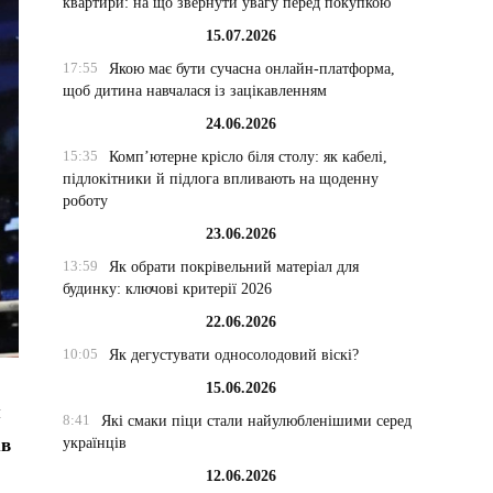
квартири: на що звернути увагу перед покупкою
15.07.2026
17:55
Якою має бути сучасна онлайн-платформа,
щоб дитина навчалася із зацікавленням
24.06.2026
15:35
Комп’ютерне крісло біля столу: як кабелі,
підлокітники й підлога впливають на щоденну
роботу
23.06.2026
13:59
Як обрати покрівельний матеріал для
будинку: ключові критерії 2026
22.06.2026
10:05
Як дегустувати односолодовий віскі?
15.06.2026
и
8:41
Які смаки піци стали найулюбленішими серед
українців
ів
12.06.2026