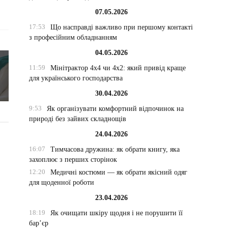
07.05.2026
17:53
Що насправді важливо при першому контакті
з професійним обладнанням
04.05.2026
11:59
Мінітрактор 4х4 чи 4х2: який привід краще
для українського господарства
30.04.2026
9:53
Як організувати комфортний відпочинок на
природі без зайвих складнощів
24.04.2026
16:07
Тимчасова дружина: як обрати книгу, яка
захоплює з перших сторінок
12:20
Медичні костюми — як обрати якісний одяг
для щоденної роботи
23.04.2026
18:19
Як очищати шкіру щодня і не порушити її
бар’єр