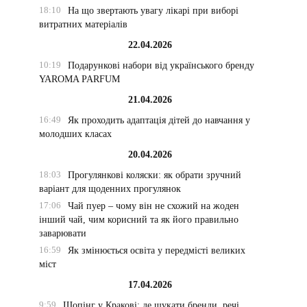
18:10
На що звертають увагу лікарі при виборі
витратних матеріалів
22.04.2026
10:19
Подарункові набори від українського бренду
YAROMA PARFUM
21.04.2026
16:49
Як проходить адаптація дітей до навчання у
молодших класах
20.04.2026
18:03
Прогулянкові коляски: як обрати зручний
варіант для щоденних прогулянок
17:06
Чай пуер – чому він не схожий на жоден
інший чай, чим корисний та як його правильно
заварювати
16:59
Як змінюється освіта у передмісті великих
міст
17.04.2026
9:59
Шопінг у Кракові: де шукати бренди, речі