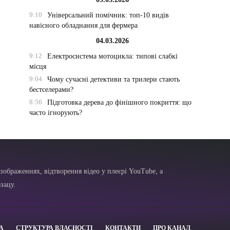
9:10
Універсальний помічник: топ-10 видів
навісного обладнання для фермера
04.03.2026
9:12
Електросистема мотоцикла: типові слабкі
місця
9:04
Чому сучасні детективи та трилери стають
бестселерами?
8:56
Підготовка дерева до фінішного покриття: що
часто ігнорують?
зображеннях, відтворення відео у плеєрі YouTube, а
зацу.
А
СТРУКТУРА ВЛАСНОСТІ
КОНТАКТИ
ПРО КАНАЛ