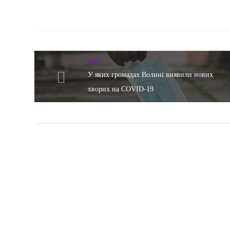
TOP
У яких громадах Волині виявили нових
хворих на COVID-19