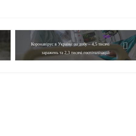
TOP
Коронавірус в Україні: за добу – 4,5 тисячі
заражень та 2,3 тисячі госпіталізацій