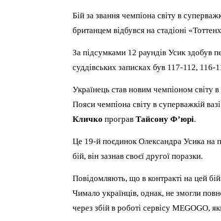
Бій за звання чемпіона світу в суперваж
британцем відбувся на стадіоні «Тоттен
За підсумками 12 раундів Усик здобув 
суддівських записках був 117-112, 116-11
Українець став новим чемпіоном світу в
Пояси чемпіона світу в суперважкій ваз
Кличко
програв
Тайсону Ф’юрі
.
Це 19-й поєдинок Олександра Усика на п
бій, він зазнав своєї другої поразки.
Повідомляють, що в контракті на цей бі
Чимало українців, однак, не змогли по
через збій в роботі сервісу MEGOGO, як