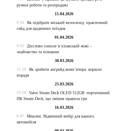
ручної роботи та розпродажі
15.04.2026
8:54
Як підібрати міський велосипед: практичний
гайд для щоденних поїздок
01.04.2026
9:55
Дієслово conocer в іспанській мові –
знайомство та пізнання
30.03.2026
11:29
Як зробити апгрейд комп’ютера: корисні
поради
25.03.2026
10:29
Valve Steam Deck OLED 512GB: портативний
ПК Steam Deck, що змінив правила гри
16.03.2026
8:47
Мішлен: Відмінний вибір для вашого
автомобіля
09.03.2026