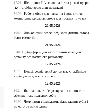
17:58
Шен проти Шу: головна битва у світі пуерів,
яку потрібно зрозуміти новачкові
16:53
Робоче місце для навчання і гри: дитяче
компютерне крісло як опора для постави та уваги
22.05.2026
10:54
Двоколісний велосипед: коли дитина готова
їхати самостійно
21.05.2026
9:40
Підбір фарби для авто: точний колір для
ремонту без помітного різнотону
17.05.2026
17:20
Homsi: сервіс, який допомагає спокійніше
вирішувати домашні справи
12.05.2026
16:24
Як правильне обслуговування впливає на
ефективність польових робіт
16:05
Чому люди відкладають відновлення зубів і
до чого це призводить