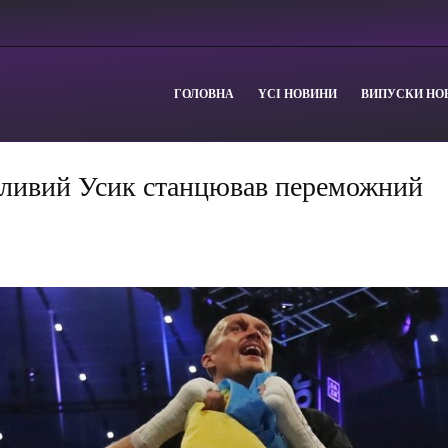
ГОЛОВНА
YСІ НОВИНИ
ВИПУСКИ НО
ливий Усик станцював переможний