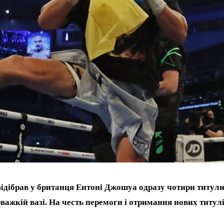
ідібрав у британця Ентоні Джошуа одразу чотири титул
рважкій вазі. На честь перемоги і отримання нових титул