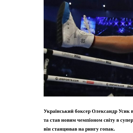
Український боксер Олександр Усик в
та став новим чемпіоном світу в супе
він станцював на рингу гопак.