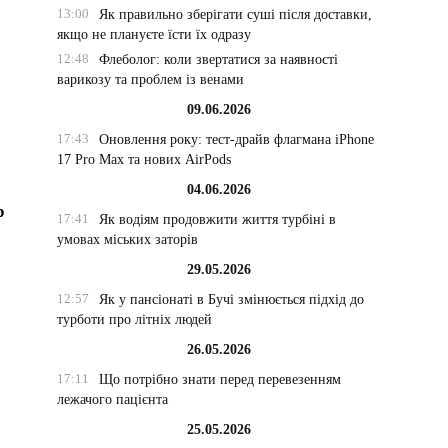
13:00
Як правильно зберігати суші після доставки,
якщо не плануєте їсти їх одразу
12:48
Флеболог: коли звертатися за наявності
варикозу та проблем із венами
09.06.2026
17:43
Оновлення року: тест-драйв флагмана iPhone
17 Pro Max та нових AirPods
04.06.2026
р
17:41
Як водіям продовжити життя турбіні в
умовах міських заторів
29.05.2026
12:57
Як у пансіонаті в Бучі змінюється підхід до
турботи про літніх людей
26.05.2026
17:11
Що потрібно знати перед перевезенням
лежачого пацієнта
25.05.2026