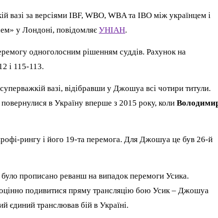
кій вазі за версіями IBF, WBO, WBA та IBO між українцем і
хем» у Лондоні, повідомляє
УНІАН
.
перемогу одноголосним рішенням суддів. Рахунок на
2 і 115-113.
 суперважкій вазі, відібравши у Джошуа всі чотири титули.
і повернулися в Україну вперше з 2015 року, коли
Володими
рофі-рингу і його 19-та перемога. Для Джошуа це був 26-й
й було прописано реванш на випадок перемоги Усика.
вноцінно подивитися пряму трансляцію бою Усик – Джошуа
ий єдиний транслював бій в Україні.