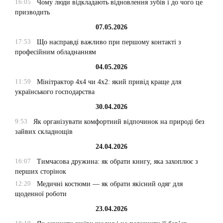
16:05
Чому люди відкладають відновлення зубів і до чого це
призводить
07.05.2026
17:53
Що насправді важливо при першому контакті з
професійним обладнанням
04.05.2026
11:59
Мінітрактор 4х4 чи 4х2: який привід краще для
українського господарства
30.04.2026
9:53
Як організувати комфортний відпочинок на природі без
зайвих складнощів
24.04.2026
16:07
Тимчасова дружина: як обрати книгу, яка захоплює з
перших сторінок
12:20
Медичні костюми — як обрати якісний одяг для
щоденної роботи
23.04.2026