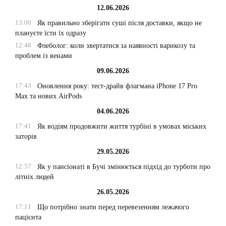
12.06.2026
13:00
Як правильно зберігати суші після доставки, якщо не
плануєте їсти їх одразу
12:48
Флеболог: коли звертатися за наявності варикозу та
проблем із венами
09.06.2026
17:43
Оновлення року: тест-драйв флагмана iPhone 17 Pro
Max та нових AirPods
04.06.2026
17:41
Як водіям продовжити життя турбіні в умовах міських
заторів
29.05.2026
12:57
Як у пансіонаті в Бучі змінюється підхід до турботи про
літніх людей
26.05.2026
17:11
Що потрібно знати перед перевезенням лежачого
пацієнта