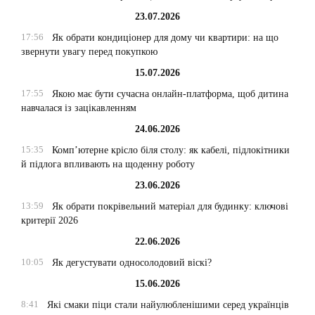
23.07.2026
17:56
Як обрати кондиціонер для дому чи квартири: на що
звернути увагу перед покупкою
15.07.2026
17:55
Якою має бути сучасна онлайн-платформа, щоб дитина
навчалася із зацікавленням
24.06.2026
15:35
Комп’ютерне крісло біля столу: як кабелі, підлокітники
й підлога впливають на щоденну роботу
23.06.2026
13:59
Як обрати покрівельний матеріал для будинку: ключові
критерії 2026
22.06.2026
10:05
Як дегустувати односолодовий віскі?
15.06.2026
8:41
Які смаки піци стали найулюбленішими серед українців