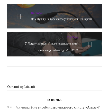
Hot News
Де у Луцьку не буде світла у понеділок, 10 червня
Hot News
У Луцьку піймали п'яного неадеквата, який
чіплявся до жінок і дітей. ФОТО
Останні публікації
03.08.2026
9:43
Чи екологічне виробництво етилового спирту «Альфа»?