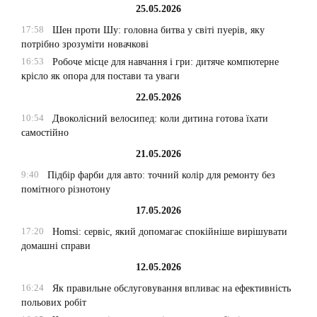
25.05.2026
17:58
Шен проти Шу: головна битва у світі пуерів, яку
потрібно зрозуміти новачкові
16:53
Робоче місце для навчання і гри: дитяче компютерне
крісло як опора для постави та уваги
22.05.2026
10:54
Двоколісний велосипед: коли дитина готова їхати
самостійно
21.05.2026
9:40
Підбір фарби для авто: точний колір для ремонту без
помітного різнотону
17.05.2026
17:20
Homsi: сервіс, який допомагає спокійніше вирішувати
домашні справи
12.05.2026
16:24
Як правильне обслуговування впливає на ефективність
польових робіт