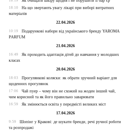
18:19
Як очищати шкіру щодня і не порушити її бар’єр
18:10
На що звертають увагу лікарі при виборі витратних
матеріалів
22.04.2026
10:19
Подарункові набори від українського бренду YAROMA
PARFUM
21.04.2026
16:49
Як проходить адаптація дітей до навчання у молодших
класах
20.04.2026
18:03
Прогулянкові коляски: як обрати зручний варіант для
щоденних прогулянок
17:06
Чай пуер – чому він не схожий на жоден інший чай,
чим корисний та як його правильно заварювати
16:59
Як змінюється освіта у передмісті великих міст
17.04.2026
9:59
Шопінг у Кракові: де шукати бренди, речі ручної роботи
та розпродажі