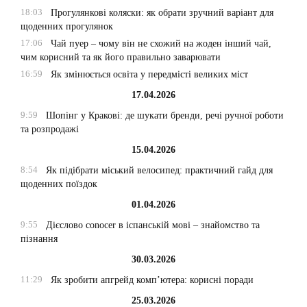
18:03
Прогулянкові коляски: як обрати зручний варіант для
щоденних прогулянок
17:06
Чай пуер – чому він не схожий на жоден інший чай,
чим корисний та як його правильно заварювати
16:59
Як змінюється освіта у передмісті великих міст
17.04.2026
9:59
Шопінг у Кракові: де шукати бренди, речі ручної роботи
та розпродажі
15.04.2026
8:54
Як підібрати міський велосипед: практичний гайд для
щоденних поїздок
01.04.2026
9:55
Дієслово conocer в іспанській мові – знайомство та
пізнання
30.03.2026
11:29
Як зробити апгрейд комп’ютера: корисні поради
25.03.2026