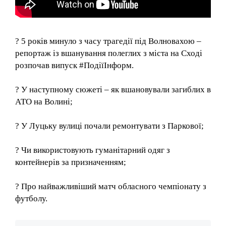
? 5 років минуло з часу трагедії під Волновахою –
репортаж із вшанування полеглих з міста на Сході
розпочав випуск
#ПодіїІнформ
.
? У наступному сюжеті – як вшановували загиблих в
АТО на Волині;
? У Луцьку вулиці почали ремонтувати з Паркової;
? Чи використовують гуманітарний одяг з
контейнерів за призначенням;
? Про найважливіший матч обласного чемпіонату з
футболу.