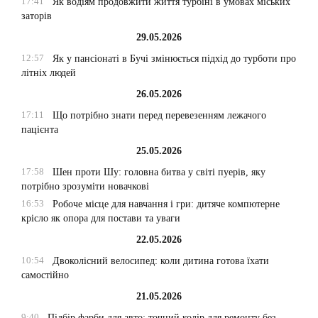
17:41
Як водіям продовжити життя турбіні в умовах міських
заторів
29.05.2026
12:57
Як у пансіонаті в Бучі змінюється підхід до турботи про
літніх людей
26.05.2026
17:11
Що потрібно знати перед перевезенням лежачого
пацієнта
25.05.2026
17:58
Шен проти Шу: головна битва у світі пуерів, яку
потрібно зрозуміти новачкові
16:53
Робоче місце для навчання і гри: дитяче компютерне
крісло як опора для постави та уваги
22.05.2026
10:54
Двоколісний велосипед: коли дитина готова їхати
самостійно
21.05.2026
9:40
Підбір фарби для авто: точний колір для ремонту без