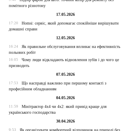
помітного різнотону
17.05.2026
17:20
Homsi: сервіс, який допомагає спокійніше вирішувати
домашні справи
12.05.2026
16:24
Як правильне обслуговування впливає на ефективність
польових робіт
16:05
Чому люди відкладають відновлення зубів і до чого це
призводить
07.05.2026
17:53
Що насправді важливо при першому контакті з
професійним обладнанням
04.05.2026
11:59
Мінітрактор 4х4 чи 4х2: який привід краще для
українського господарства
30.04.2026
9:53
Як організувати комфортний відпочинок на природі без