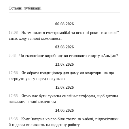
Останні публікації
06.08.2026
18:08
Як змінилися електромобілі за останні роки: технології,
запас ходу та нові можливості
03.08.2026
9:43
Чи екологічне виробництво етилового спирту «Альфа»?
23.07.2026
17:56
Як обрати кондиціонер для дому чи квартири: на що
звернути увагу перед покупкою
15.07.2026
17:55
Якою має бути сучасна онлайн-платформа, щоб дитина
навчалася із зацікавленням
24.06.2026
15:35
Комп’ютерне крісло біля столу: як кабелі, підлокітники
й підлога впливають на щоденну роботу