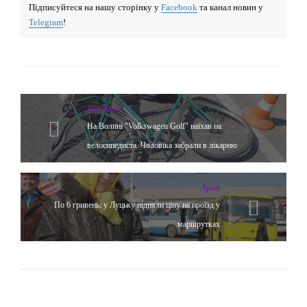
Підписуйтеся на нашу сторінку у
Facebook
та канал новин у
Telegram
!
Hot News
На Волині "Volkswagen Golf" наїхав на
велосипедиста. Чоловіка забрали в лікарню
Архів
По 6 гривень: у Луцьку підняли ціну на проїзд у
маршрутках