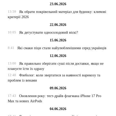
23.06.2026
13:59
Як обрати покрівельний матеріал для будинку: ключові
критерії 2026
22.06.2026
10:05
Як дегустувати односолодовий віскі?
15.06.2026
8:41
Які смаки піци стали найулюбленішими серед українців
12.06.2026
13:00
Як правильно зберігати суші після доставки, якщо не
плануєте їсти їх одразу
12:48
Флеболог: коли звертатися за наявності варикозу та
проблем із венами
09.06.2026
17:43
Оновлення року: тест-драйв флагмана iPhone 17 Pro
Max та нових AirPods
04.06.2026