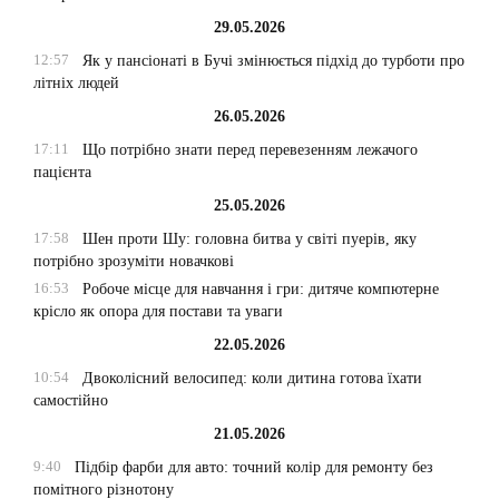
29.05.2026
12:57
Як у пансіонаті в Бучі змінюється підхід до турботи про
літніх людей
26.05.2026
17:11
Що потрібно знати перед перевезенням лежачого
пацієнта
25.05.2026
17:58
Шен проти Шу: головна битва у світі пуерів, яку
потрібно зрозуміти новачкові
16:53
Робоче місце для навчання і гри: дитяче компютерне
крісло як опора для постави та уваги
22.05.2026
10:54
Двоколісний велосипед: коли дитина готова їхати
самостійно
21.05.2026
9:40
Підбір фарби для авто: точний колір для ремонту без
помітного різнотону