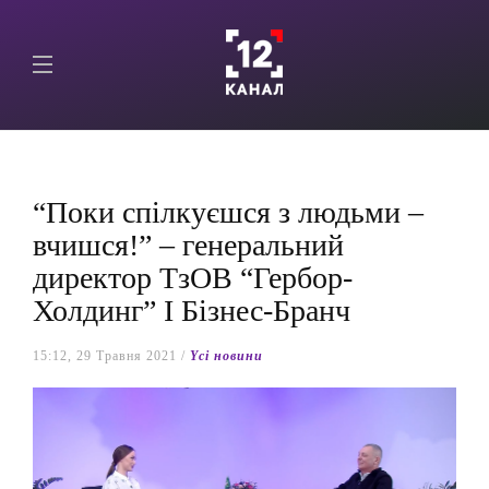
“Поки спілкуєшся з людьми –
вчишся!” – генеральний
директор ТзОВ “Гербор-
Холдинг” I Бізнес-Бранч
15:12, 29 Травня 2021 /
Yсі новини