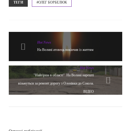
ТЕГИ
#ОЛЕГ БОРБЕЛЮК
Hot News
На Волині атовець покінчив із життям
Hot News
"Найгірша в області". На Волині нарешті
візьмуться за ремонт дорогу з Оленівки до Сокола.
ВІДЕО