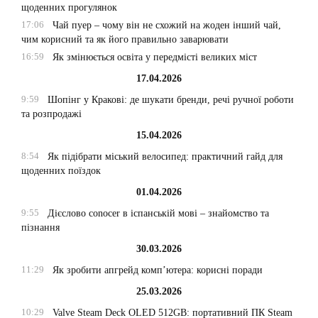
щоденних прогулянок
17:06
Чай пуер – чому він не схожий на жоден інший чай,
чим корисний та як його правильно заварювати
16:59
Як змінюється освіта у передмісті великих міст
17.04.2026
9:59
Шопінг у Кракові: де шукати бренди, речі ручної роботи
та розпродажі
15.04.2026
8:54
Як підібрати міський велосипед: практичний гайд для
щоденних поїздок
01.04.2026
9:55
Дієслово conocer в іспанській мові – знайомство та
пізнання
30.03.2026
11:29
Як зробити апгрейд комп’ютера: корисні поради
25.03.2026
10:29
Valve Steam Deck OLED 512GB: портативний ПК Steam