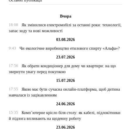
Останні публікації
Вчора
18:08
Як змінилися електромобілі за останні роки: технології,
запас ходу та нові можливості
03.08.2026
9:43
Чи екологічне виробництво етилового спирту «Альфа»?
23.07.2026
17:56
Як обрати кондиціонер для дому чи квартири: на що
звернути увагу перед покупкою
15.07.2026
17:55
Якою має бути сучасна онлайн-платформа, щоб дитина
навчалася із зацікавленням
24.06.2026
15:35
Комп’ютерне крісло біля столу: як кабелі, підлокітники
й підлога впливають на щоденну роботу
23.06.2026