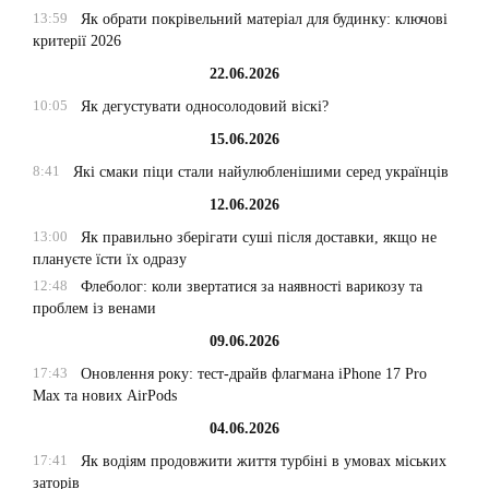
13:59
Як обрати покрівельний матеріал для будинку: ключові
критерії 2026
22.06.2026
10:05
Як дегустувати односолодовий віскі?
15.06.2026
8:41
Які смаки піци стали найулюбленішими серед українців
12.06.2026
13:00
Як правильно зберігати суші після доставки, якщо не
плануєте їсти їх одразу
12:48
Флеболог: коли звертатися за наявності варикозу та
проблем із венами
09.06.2026
17:43
Оновлення року: тест-драйв флагмана iPhone 17 Pro
Max та нових AirPods
04.06.2026
17:41
Як водіям продовжити життя турбіні в умовах міських
заторів