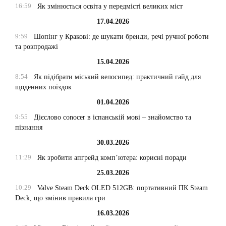
16:59
Як змінюється освіта у передмісті великих міст
17.04.2026
9:59
Шопінг у Кракові: де шукати бренди, речі ручної роботи
та розпродажі
15.04.2026
8:54
Як підібрати міський велосипед: практичний гайд для
щоденних поїздок
01.04.2026
9:55
Дієслово conocer в іспанській мові – знайомство та
пізнання
30.03.2026
11:29
Як зробити апгрейд комп’ютера: корисні поради
25.03.2026
10:29
Valve Steam Deck OLED 512GB: портативний ПК Steam
Deck, що змінив правила гри
16.03.2026