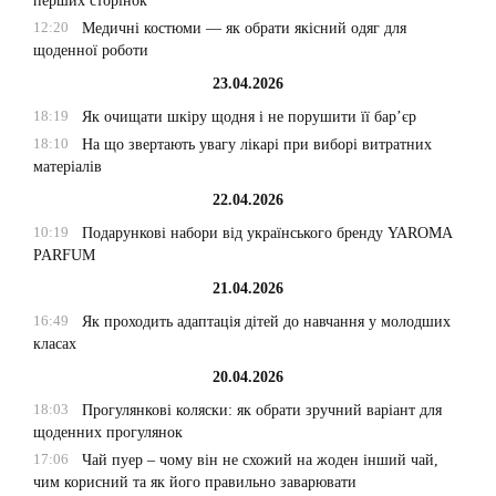
перших сторінок
12:20
Медичні костюми — як обрати якісний одяг для
щоденної роботи
23.04.2026
18:19
Як очищати шкіру щодня і не порушити її бар’єр
18:10
На що звертають увагу лікарі при виборі витратних
матеріалів
22.04.2026
10:19
Подарункові набори від українського бренду YAROMA
PARFUM
21.04.2026
16:49
Як проходить адаптація дітей до навчання у молодших
класах
20.04.2026
18:03
Прогулянкові коляски: як обрати зручний варіант для
щоденних прогулянок
17:06
Чай пуер – чому він не схожий на жоден інший чай,
чим корисний та як його правильно заварювати