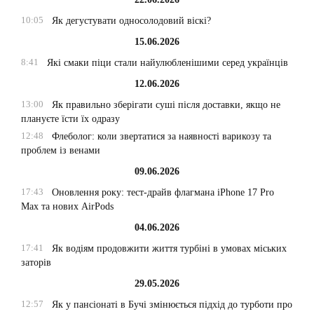
10:05
Як дегустувати односолодовий віскі?
15.06.2026
8:41
Які смаки піци стали найулюбленішими серед українців
12.06.2026
13:00
Як правильно зберігати суші після доставки, якщо не
плануєте їсти їх одразу
12:48
Флеболог: коли звертатися за наявності варикозу та
проблем із венами
09.06.2026
17:43
Оновлення року: тест-драйв флагмана iPhone 17 Pro
Max та нових AirPods
04.06.2026
17:41
Як водіям продовжити життя турбіні в умовах міських
заторів
29.05.2026
12:57
Як у пансіонаті в Бучі змінюється підхід до турботи про