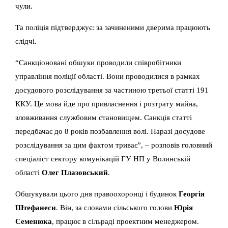
чули.
Та поліція підтверджує: за зачиненими дверима працюють
слідчі.
“Санкціоновані обшуки проводили співробітники
управління поліції області. Вони проводилися в рамках
досудового розслідування за частиною третьої статті 191
ККУ. Це мова йде про привласнення і розтрату майна,
зловживання службовим становищем. Санкція статті
передбачає до 8 років позбавлення волі. Наразі досудове
розслідування за цим фактом триває”, – розповів головний
спеціаліст сектору комунікацій ГУ НП у Волинській
області
Олег Плазовський
.
Обшукували цього дня правоохоронці і будинок
Георгія
Штефанеси
. Він, за словами сільського голови
Юрія
Семенюка
, працює в сільраді проектним менеджером.