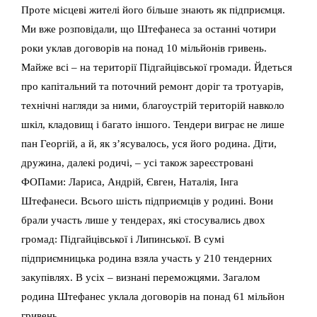
Проте місцеві жителі його більше знають як підприємця.
Ми вже розповідали, що Штефанеса за останні чотири
роки уклав договорів на понад 10 мільйонів гривень.
Майже всі – на території Підгайцівської громади. Йдеться
про капітальний та поточний ремонт доріг та тротуарів,
технічні нагляди за ними, благоустрій територій навколо
шкіл, кладовищ і багато іншого. Тендери виграє не лише
пан Георгій, а й, як з’ясувалось, уся його родина. Діти,
дружина, далекі родичі, – усі також зареєстровані
ФОПами: Лариса, Андрій, Євген, Наталія, Інга
Штефанеси. Всього шість підприємців у родині. Вони
брали участь лише у тендерах, які стосувались двох
громад: Підгайцівської і Липинської. В сумі
підприємницька родина взяла участь у 210 тендерних
закупівлях. В усіх – визнані переможцями. Загалом
родина Штефанес уклала договорів на понад 61 мільйон
гривень.