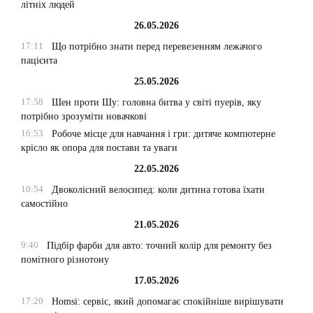
літніх людей
26.05.2026
17:11
Що потрібно знати перед перевезенням лежачого
пацієнта
25.05.2026
17:58
Шен проти Шу: головна битва у світі пуерів, яку
потрібно зрозуміти новачкові
16:53
Робоче місце для навчання і гри: дитяче компютерне
крісло як опора для постави та уваги
22.05.2026
10:54
Двоколісний велосипед: коли дитина готова їхати
самостійно
21.05.2026
9:40
Підбір фарби для авто: точний колір для ремонту без
помітного різнотону
17.05.2026
17:20
Homsi: сервіс, який допомагає спокійніше вирішувати