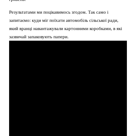
Результатами ми поцікавимось згодом. Так само і
запитаємо: куди міг поїхати автомобіль сільської ради,
який вранці навантажували картонними коробками, в які
зазвичай запаковують папери.