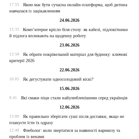
17:55
Якою має бути сучасна онлайн-платформа, щоб дитина
навчалася із зацікавленням
24.06.2026
15:35
Комп’ютерне крісло біля столу: як кабелі, підлокітники
й підлога впливають на щоденну роботу
23.06.2026
13:59
Як обрати покрівельний матеріал для будинку: ключові
критерії 2026
22.06.2026
10:05
Як дегустувати односолодовий віскі?
15.06.2026
8:41
Які смаки піци стали найулюбленішими серед українців
12.06.2026
13:00
Як правильно зберігати суші після доставки, якщо не
плануєте їсти їх одразу
12:48
Флеболог: коли звертатися за наявності варикозу та
проблем із венами