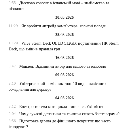
9:55
Дієслово conocer в іспанській мові – знайомство та
пізнання
30.03.2026
11:29
Як зробити апгрейд комп’ютера: корисні поради
25.03.2026
10:29
Valve Steam Deck OLED 512GB: портативний ПК Steam
Deck, що змінив правила гри
16.03.2026
8:47
Мішлен: Відмінний вибір для вашого автомобіля
09.03.2026
9:10
Універсальний помічник: топ-10 видів навісного
обладнання для фермера
04.03.2026
9:12
Електросистема мотоцикла: типові слабкі місця
9:04
Чому сучасні детективи та трилери стають бестселерами?
8:56
Підготовка дерева до фінішного покриття: що часто
ігнорують?