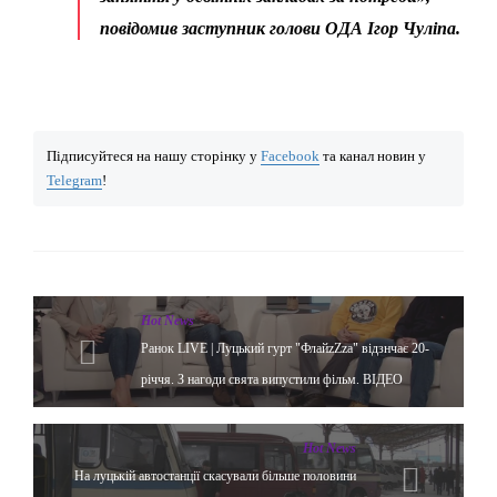
повідомив заступник голови ОДА Ігор Чуліпа.
Підписуйтеся на нашу сторінку у
Facebook
та канал новин у
Telegram
!
Hot News
Ранок LIVE | Луцький гурт "ФлайzZzа" відзнчає 20-
річчя. З нагоди свята випустили фільм. ВІДЕО
Hot News
На луцькій автостанції скасували більше половини