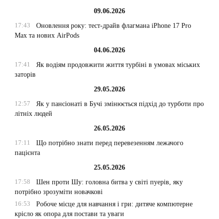
09.06.2026
17:43
Оновлення року: тест-драйв флагмана iPhone 17 Pro
Max та нових AirPods
04.06.2026
17:41
Як водіям продовжити життя турбіні в умовах міських
заторів
29.05.2026
12:57
Як у пансіонаті в Бучі змінюється підхід до турботи про
літніх людей
26.05.2026
17:11
Що потрібно знати перед перевезенням лежачого
пацієнта
25.05.2026
17:58
Шен проти Шу: головна битва у світі пуерів, яку
потрібно зрозуміти новачкові
16:53
Робоче місце для навчання і гри: дитяче компютерне
крісло як опора для постави та уваги