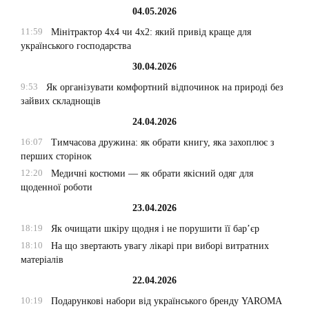
04.05.2026
11:59
Мінітрактор 4х4 чи 4х2: який привід краще для
українського господарства
30.04.2026
9:53
Як організувати комфортний відпочинок на природі без
зайвих складнощів
24.04.2026
16:07
Тимчасова дружина: як обрати книгу, яка захоплює з
перших сторінок
12:20
Медичні костюми — як обрати якісний одяг для
щоденної роботи
23.04.2026
18:19
Як очищати шкіру щодня і не порушити її бар’єр
18:10
На що звертають увагу лікарі при виборі витратних
матеріалів
22.04.2026
10:19
Подарункові набори від українського бренду YAROMA