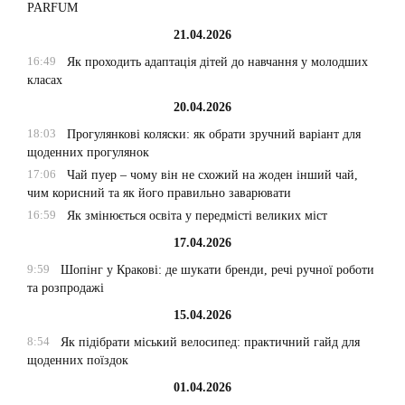
PARFUM
21.04.2026
16:49
Як проходить адаптація дітей до навчання у молодших
класах
20.04.2026
18:03
Прогулянкові коляски: як обрати зручний варіант для
щоденних прогулянок
17:06
Чай пуер – чому він не схожий на жоден інший чай,
чим корисний та як його правильно заварювати
16:59
Як змінюється освіта у передмісті великих міст
17.04.2026
9:59
Шопінг у Кракові: де шукати бренди, речі ручної роботи
та розпродажі
15.04.2026
8:54
Як підібрати міський велосипед: практичний гайд для
щоденних поїздок
01.04.2026