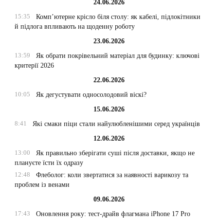
24.06.2026
15:35
Комп’ютерне крісло біля столу: як кабелі, підлокітники
й підлога впливають на щоденну роботу
23.06.2026
13:59
Як обрати покрівельний матеріал для будинку: ключові
критерії 2026
22.06.2026
10:05
Як дегустувати односолодовий віскі?
15.06.2026
8:41
Які смаки піци стали найулюбленішими серед українців
12.06.2026
13:00
Як правильно зберігати суші після доставки, якщо не
плануєте їсти їх одразу
12:48
Флеболог: коли звертатися за наявності варикозу та
проблем із венами
09.06.2026
17:43
Оновлення року: тест-драйв флагмана iPhone 17 Pro