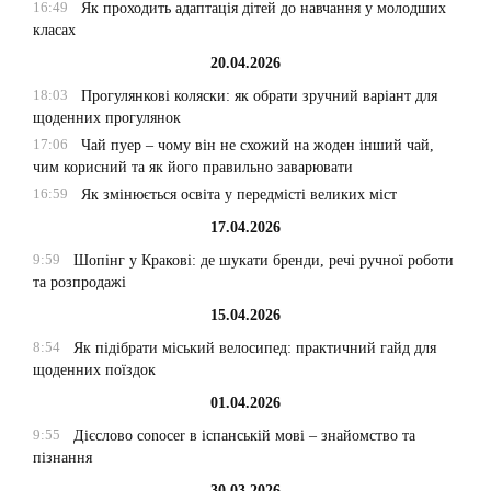
16:49
Як проходить адаптація дітей до навчання у молодших
класах
20.04.2026
18:03
Прогулянкові коляски: як обрати зручний варіант для
щоденних прогулянок
17:06
Чай пуер – чому він не схожий на жоден інший чай,
чим корисний та як його правильно заварювати
16:59
Як змінюється освіта у передмісті великих міст
17.04.2026
9:59
Шопінг у Кракові: де шукати бренди, речі ручної роботи
та розпродажі
15.04.2026
8:54
Як підібрати міський велосипед: практичний гайд для
щоденних поїздок
01.04.2026
9:55
Дієслово conocer в іспанській мові – знайомство та
пізнання
30.03.2026