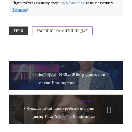
Підписуйтеся на нашу сторінку у
Facebook
та канал новин у
Telegram
!
ТЕГИ
#ВОЛИНСЬКА МИТНИЦЯ ДФС
Випуски новин
ПодіїІнформ | 01.08.2019 Вечір | Дзюдо. Злив
нечистот. Нова податкова
Hot News
У Луцькому районі чоловік розбещував 5-річну
дитину. Йому "світить" до 8 років тюрми