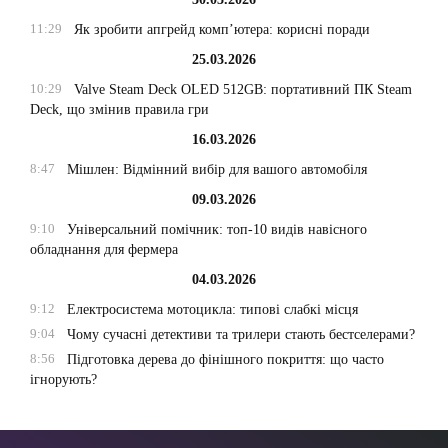
11:29
Як зробити апгрейд комп’ютера: корисні поради
25.03.2026
10:29
Valve Steam Deck OLED 512GB: портативний ПК Steam
Deck, що змінив правила гри
16.03.2026
8:47
Мішлен: Відмінний вибір для вашого автомобіля
09.03.2026
9:10
Універсальний помічник: топ-10 видів навісного
обладнання для фермера
04.03.2026
9:12
Електросистема мотоцикла: типові слабкі місця
9:04
Чому сучасні детективи та трилери стають бестселерами?
8:56
Підготовка дерева до фінішного покриття: що часто
ігнорують?