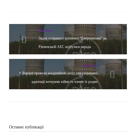
Hot News
Задля успішного розвитку "Енергоатома" на
Рівненській АЕС відбулася нарада
Hot News
У Вараші провели масштабний захід для соціальної
адаптації ветеранів війни та членів їх родин
Останні публікації