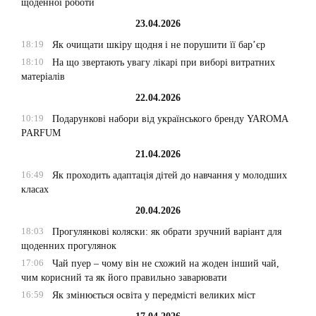
щоденної роботи
23.04.2026
18:19
Як очищати шкіру щодня і не порушити її бар’єр
18:10
На що звертають увагу лікарі при виборі витратних
матеріалів
22.04.2026
10:19
Подарункові набори від українського бренду YAROMA
PARFUM
21.04.2026
16:49
Як проходить адаптація дітей до навчання у молодших
класах
20.04.2026
18:03
Прогулянкові коляски: як обрати зручний варіант для
щоденних прогулянок
17:06
Чай пуер – чому він не схожий на жоден інший чай,
чим корисний та як його правильно заварювати
16:59
Як змінюється освіта у передмісті великих міст