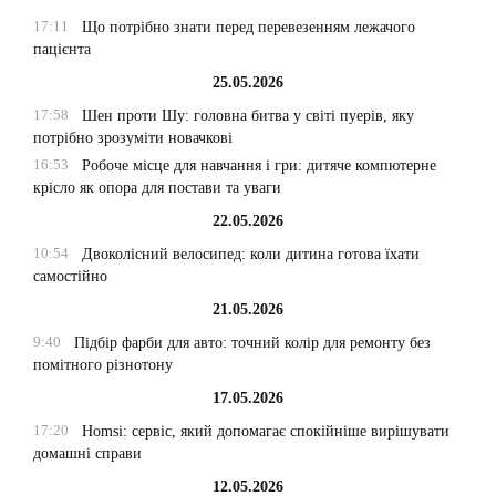
17:11
Що потрібно знати перед перевезенням лежачого
пацієнта
25.05.2026
17:58
Шен проти Шу: головна битва у світі пуерів, яку
потрібно зрозуміти новачкові
16:53
Робоче місце для навчання і гри: дитяче компютерне
крісло як опора для постави та уваги
22.05.2026
10:54
Двоколісний велосипед: коли дитина готова їхати
самостійно
21.05.2026
9:40
Підбір фарби для авто: точний колір для ремонту без
помітного різнотону
17.05.2026
17:20
Homsi: сервіс, який допомагає спокійніше вирішувати
домашні справи
12.05.2026