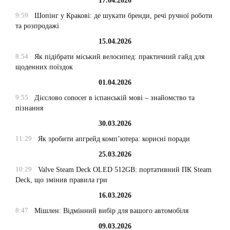
17.04.2026
9:59
Шопінг у Кракові: де шукати бренди, речі ручної роботи
та розпродажі
15.04.2026
8:54
Як підібрати міський велосипед: практичний гайд для
щоденних поїздок
01.04.2026
9:55
Дієслово conocer в іспанській мові – знайомство та
пізнання
30.03.2026
11:29
Як зробити апгрейд комп’ютера: корисні поради
25.03.2026
10:29
Valve Steam Deck OLED 512GB: портативний ПК Steam
Deck, що змінив правила гри
16.03.2026
8:47
Мішлен: Відмінний вибір для вашого автомобіля
09.03.2026