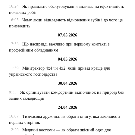
16:24
Як правильне обслуговування впливає на ефективність
польових робіт
16:05
Чому люди відкладають відновлення зубів і до чого це
призводить
07.05.2026
17:53
Що насправді важливо при першому контакті з
професійним обладнанням
04.05.2026
11:59
Мінітрактор 4х4 чи 4х2: який привід краще для
українського господарства
30.04.2026
9:53
Як організувати комфортний відпочинок на природі без
зайвих складнощів
24.04.2026
16:07
Тимчасова дружина: як обрати книгу, яка захоплює з
перших сторінок
12:20
Медичні костюми — як обрати якісний одяг для