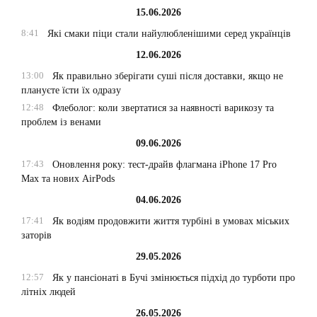
15.06.2026
8:41
Які смаки піци стали найулюбленішими серед українців
12.06.2026
13:00
Як правильно зберігати суші після доставки, якщо не
плануєте їсти їх одразу
12:48
Флеболог: коли звертатися за наявності варикозу та
проблем із венами
09.06.2026
17:43
Оновлення року: тест-драйв флагмана iPhone 17 Pro
Max та нових AirPods
04.06.2026
17:41
Як водіям продовжити життя турбіні в умовах міських
заторів
29.05.2026
12:57
Як у пансіонаті в Бучі змінюється підхід до турботи про
літніх людей
26.05.2026