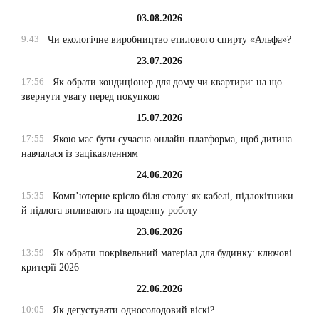
03.08.2026
9:43
Чи екологічне виробництво етилового спирту «Альфа»?
23.07.2026
17:56
Як обрати кондиціонер для дому чи квартири: на що
звернути увагу перед покупкою
15.07.2026
17:55
Якою має бути сучасна онлайн-платформа, щоб дитина
навчалася із зацікавленням
24.06.2026
15:35
Комп’ютерне крісло біля столу: як кабелі, підлокітники
й підлога впливають на щоденну роботу
23.06.2026
13:59
Як обрати покрівельний матеріал для будинку: ключові
критерії 2026
22.06.2026
10:05
Як дегустувати односолодовий віскі?