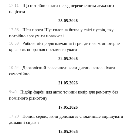
17:11
Що потрібно знати перед перевезенням лежачого
пацієнта
25.05.2026
17:58
Шен проти Шу: головна битва у світі пуерів, яку
потрібно зрозуміти новачкові
16:53
Робоче місце для навчання і гри: дитяче компютерне
крісло як опора для постави та уваги
22.05.2026
10:54
Двоколісний велосипед: коли дитина готова їхати
самостійно
21.05.2026
9:40
Підбір фарби для авто: точний колір для ремонту без
помітного різнотону
17.05.2026
17:20
Homsi: сервіс, який допомагає спокійніше вирішувати
домашні справи
12.05.2026