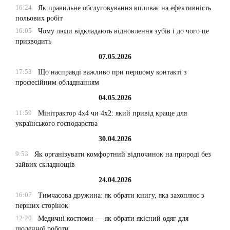
16:24
Як правильне обслуговування впливає на ефективність
польових робіт
16:05
Чому люди відкладають відновлення зубів і до чого це
призводить
07.05.2026
17:53
Що насправді важливо при першому контакті з
професійним обладнанням
04.05.2026
11:59
Мінітрактор 4х4 чи 4х2: який привід краще для
українського господарства
30.04.2026
9:53
Як організувати комфортний відпочинок на природі без
зайвих складнощів
24.04.2026
16:07
Тимчасова дружина: як обрати книгу, яка захоплює з
перших сторінок
12:20
Медичні костюми — як обрати якісний одяг для
щоденної роботи