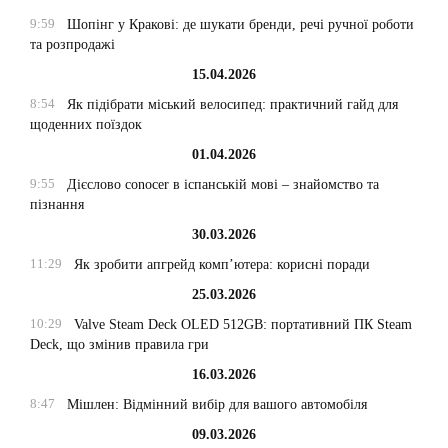
9:59
Шопінг у Кракові: де шукати бренди, речі ручної роботи
та розпродажі
15.04.2026
8:54
Як підібрати міський велосипед: практичний гайд для
щоденних поїздок
01.04.2026
9:55
Дієслово conocer в іспанській мові – знайомство та
пізнання
30.03.2026
11:29
Як зробити апгрейд комп’ютера: корисні поради
25.03.2026
10:29
Valve Steam Deck OLED 512GB: портативний ПК Steam
Deck, що змінив правила гри
16.03.2026
8:47
Мішлен: Відмінний вибір для вашого автомобіля
09.03.2026