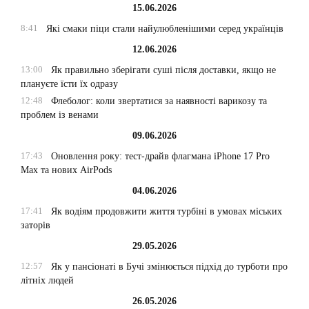
15.06.2026
8:41
Які смаки піци стали найулюбленішими серед українців
12.06.2026
13:00
Як правильно зберігати суші після доставки, якщо не
плануєте їсти їх одразу
12:48
Флеболог: коли звертатися за наявності варикозу та
проблем із венами
09.06.2026
17:43
Оновлення року: тест-драйв флагмана iPhone 17 Pro
Max та нових AirPods
04.06.2026
17:41
Як водіям продовжити життя турбіні в умовах міських
заторів
29.05.2026
12:57
Як у пансіонаті в Бучі змінюється підхід до турботи про
літніх людей
26.05.2026