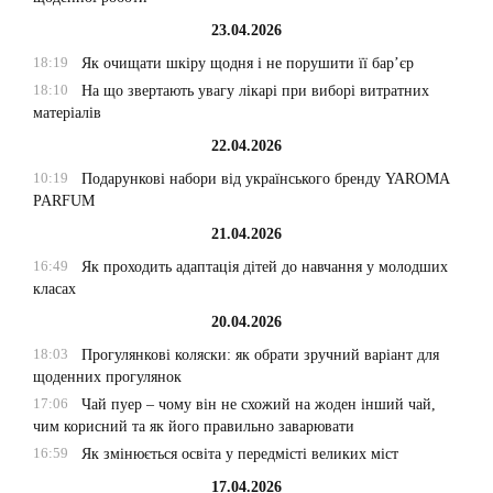
23.04.2026
18:19
Як очищати шкіру щодня і не порушити її бар’єр
18:10
На що звертають увагу лікарі при виборі витратних
матеріалів
22.04.2026
10:19
Подарункові набори від українського бренду YAROMA
PARFUM
21.04.2026
16:49
Як проходить адаптація дітей до навчання у молодших
класах
20.04.2026
18:03
Прогулянкові коляски: як обрати зручний варіант для
щоденних прогулянок
17:06
Чай пуер – чому він не схожий на жоден інший чай,
чим корисний та як його правильно заварювати
16:59
Як змінюється освіта у передмісті великих міст
17.04.2026