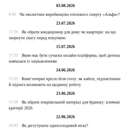
03.08.2026
9:43
Чи екологічне виробництво етилового спирту «Альфа»?
23.07.2026
17:56
Як обрати кондиціонер для дому чи квартири: на що
звернути увагу перед покупкою
15.07.2026
17:55
Якою має бути сучасна онлайн-платформа, щоб дитина
навчалася із зацікавленням
24.06.2026
15:35
Комп’ютерне крісло біля столу: як кабелі, підлокітники
й підлога впливають на щоденну роботу
23.06.2026
13:59
Як обрати покрівельний матеріал для будинку: ключові
критерії 2026
22.06.2026
10:05
Як дегустувати односолодовий віскі?