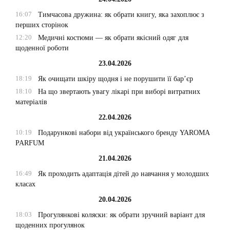
16:07
Тимчасова дружина: як обрати книгу, яка захоплює з
перших сторінок
12:20
Медичні костюми — як обрати якісний одяг для
щоденної роботи
23.04.2026
18:19
Як очищати шкіру щодня і не порушити її бар’єр
18:10
На що звертають увагу лікарі при виборі витратних
матеріалів
22.04.2026
10:19
Подарункові набори від українського бренду YAROMA
PARFUM
21.04.2026
16:49
Як проходить адаптація дітей до навчання у молодших
класах
20.04.2026
18:03
Прогулянкові коляски: як обрати зручний варіант для
щоденних прогулянок