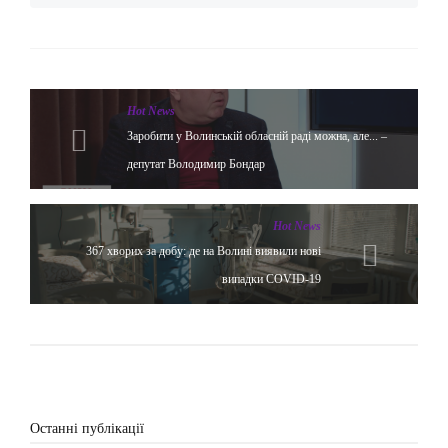
Hot News
Заробити у Волинській обласній раді можна, але... –
депутат Володимир Бондар
Hot News
367 хворих за добу: де на Волині виявили нові
випадки COVID-19
Останні публікації