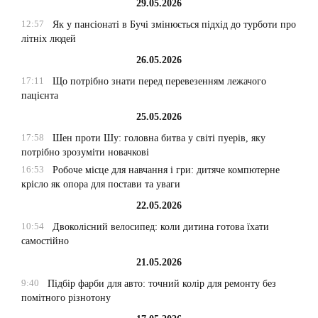
29.05.2026
12:57
Як у пансіонаті в Бучі змінюється підхід до турботи про
літніх людей
26.05.2026
17:11
Що потрібно знати перед перевезенням лежачого
пацієнта
25.05.2026
17:58
Шен проти Шу: головна битва у світі пуерів, яку
потрібно зрозуміти новачкові
16:53
Робоче місце для навчання і гри: дитяче компютерне
крісло як опора для постави та уваги
22.05.2026
10:54
Двоколісний велосипед: коли дитина готова їхати
самостійно
21.05.2026
9:40
Підбір фарби для авто: точний колір для ремонту без
помітного різнотону