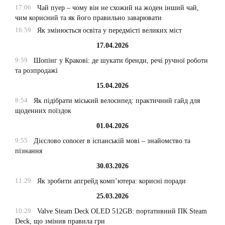
17:06
Чай пуер – чому він не схожий на жоден інший чай,
чим корисний та як його правильно заварювати
16:59
Як змінюється освіта у передмісті великих міст
17.04.2026
9:59
Шопінг у Кракові: де шукати бренди, речі ручної роботи
та розпродажі
15.04.2026
8:54
Як підібрати міський велосипед: практичний гайд для
щоденних поїздок
01.04.2026
9:55
Дієслово conocer в іспанській мові – знайомство та
пізнання
30.03.2026
11:29
Як зробити апгрейд комп’ютера: корисні поради
25.03.2026
10:29
Valve Steam Deck OLED 512GB: портативний ПК Steam
Deck, що змінив правила гри