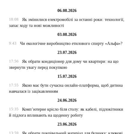
06.08.2026
18:08
Як змінилися електромобілі за останні роки: технології,
запас ходу та нові можливості
03.08.2026
9:43
Чи екологічне виробництво етилового спирту «Альфа»?
23.07.2026
17:56
Як обрати кондиціонер для дому чи квартири: на що
звернути увагу перед покупкою
15.07.2026
17:55
Якою має бути сучасна онлайн-платформа, щоб дитина
навчалася із зацікавленням
24.06.2026
15:35
Комп’ютерне крісло біля столу: як кабелі, підлокітники
й підлога впливають на щоденну роботу
23.06.2026
13:59
Як обрати покрівельний матеріал для будинку: ключові