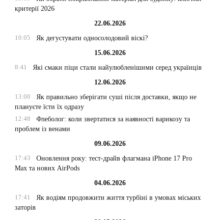
критерії 2026
22.06.2026
10:05
Як дегустувати односолодовий віскі?
15.06.2026
8:41
Які смаки піци стали найулюбленішими серед українців
12.06.2026
13:00
Як правильно зберігати суші після доставки, якщо не
плануєте їсти їх одразу
12:48
Флеболог: коли звертатися за наявності варикозу та
проблем із венами
09.06.2026
17:43
Оновлення року: тест-драйв флагмана iPhone 17 Pro
Max та нових AirPods
04.06.2026
17:41
Як водіям продовжити життя турбіні в умовах міських
заторів