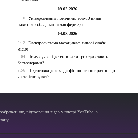
09.03.2026
9:10
Універсальний помічник: топ-10 видів
навісного обладнання для фермера
04.03.2026
9:12
Електросистема мотоцикла: типові слабкі
місця
9:04
Чому сучасні детективи та трилери стають
бестселерами?
8:56
Підготовка дерева до фінішного покриття: що
часто ігнорують?
зображеннях, відтворення відео у плеєрі YouTube, а
зацу.