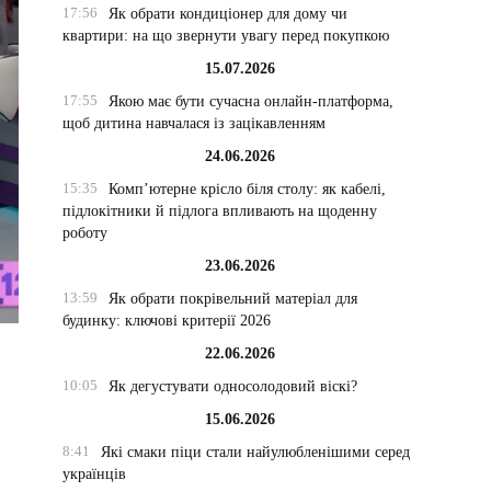
17:56
Як обрати кондиціонер для дому чи
квартири: на що звернути увагу перед покупкою
15.07.2026
17:55
Якою має бути сучасна онлайн-платформа,
щоб дитина навчалася із зацікавленням
24.06.2026
15:35
Комп’ютерне крісло біля столу: як кабелі,
підлокітники й підлога впливають на щоденну
роботу
23.06.2026
13:59
Як обрати покрівельний матеріал для
будинку: ключові критерії 2026
22.06.2026
10:05
Як дегустувати односолодовий віскі?
15.06.2026
8:41
Які смаки піци стали найулюбленішими серед
українців