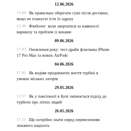
12.06.2026
13:00
Як правильно зберігати суші після доставки,
якщо не плануєте їсти їх одразу
12:48
Флеболог: коли звертатися за наявності
варикозу та проблем із венами
09.06.2026
17:43
Оновлення року: тест-драйв флагмана iPhone
17 Pro Max та нових AirPods
04.06.2026
17:41
Як водіям продовжити життя турбіні в
умовах міських заторів
29.05.2026
12:57
Як у пансіонаті в Бучі змінюється підхід до
турботи про літніх людей
26.05.2026
17:11
Що потрібно знати перед перевезенням
лежачого пацієнта