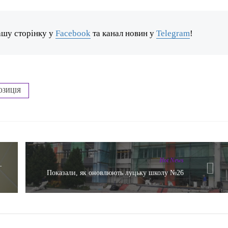
ашу сторінку у
Facebook
та канал новин у
Telegram
!
ОЗИЦІЯ
Hot News
–
Показали, як оновлюють луцьку школу №26