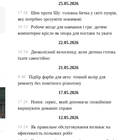
25.05.2026
17:58
Шен проти Шу: головна битва у світі пуерів,
яку потрібно зрозуміти новачкові
16:53
Робоче місце для навчання і гри: дитяче
компютерне крісло як опора для постави та уваги
22.05.2026
10:54
Двоколісний велосипед: коли дитина готова
їхати самостійно
21.05.2026
9:40
Підбір фарби для авто: точний колір для
ремонту без помітного різнотону
17.05.2026
17:20
Homsi: сервіс, який допомагає спокійніше
вирішувати домашні справи
12.05.2026
16:24
Як правильне обслуговування впливає на
ефективність польових робіт