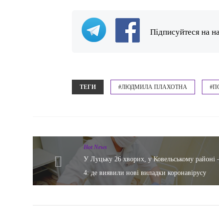
Підписуйтеся на н
ТЕГИ
#ЛЮДМИЛА ПЛАХОТНА
#П
Hot News
У Луцьку 26 хворих, у Ковельському районі 
4: де виявили нові випадки коронавірусу