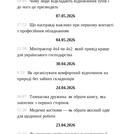
16:05
Чому люди відкладають відновлення зубів і
до чого це призводить
07.05.2026
17:53
Що насправді важливо при першому контакті
з професійним обладнанням
04.05.2026
11:59
Мінітрактор 4х4 чи 4х2: який привід краще
для українського господарства
30.04.2026
9:53
Як організувати комфортний відпочинок на
природі без зайвих складнощів
24.04.2026
16:07
Тимчасова дружина: як обрати книгу, яка
захоплює з перших сторінок
12:20
Медичні костюми — як обрати якісний одяг
для щоденної роботи
23.04.2026
18:19