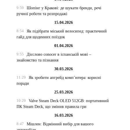
9:59
Шопінг у Кракові: де шукати бренди, речі
ручної роботи та розпродажі
15.04.2026
8:54
Як підібрати міський велосипед: практичний
гайд для щоденних поїздок
01.04.2026
9:55
Дієслово conocer в іспанській мові –
знайомство та пізнання
30.03.2026
11:29
Як зробити апгрейд комп’ютера: корисні
поради
25.03.2026
10:29
Valve Steam Deck OLED 512GB: портативний
ПК Steam Deck, що змінив правила гри
16.03.2026
8:47
Мішлен: Відмінний вибір для вашого
автомобіля