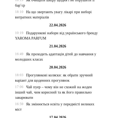
Як очищати шкіру щодня і не порушити її
бар’єр
18:10
На що звертають увагу лікарі при виборі
витратних матеріалів
22.04.2026
10:19
Подарункові набори від українського бренду
YAROMA PARFUM
21.04.2026
16:49
Як проходить адаптація дітей до навчання у
молодших класах
20.04.2026
18:03
Прогулянкові коляски: як обрати зручний
варіант для щоденних прогулянок
17:06
Чай пуер – чому він не схожий на жоден
інший чай, чим корисний та як його правильно
заварювати
16:59
Як змінюється освіта у передмісті великих
міст
17.04.2026