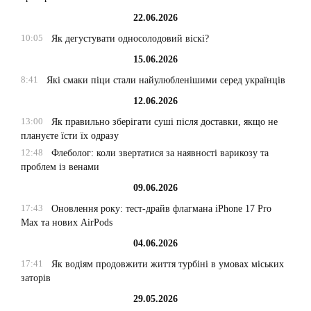
22.06.2026
10:05
Як дегустувати односолодовий віскі?
15.06.2026
8:41
Які смаки піци стали найулюбленішими серед українців
12.06.2026
13:00
Як правильно зберігати суші після доставки, якщо не
плануєте їсти їх одразу
12:48
Флеболог: коли звертатися за наявності варикозу та
проблем із венами
09.06.2026
17:43
Оновлення року: тест-драйв флагмана iPhone 17 Pro
Max та нових AirPods
04.06.2026
17:41
Як водіям продовжити життя турбіні в умовах міських
заторів
29.05.2026