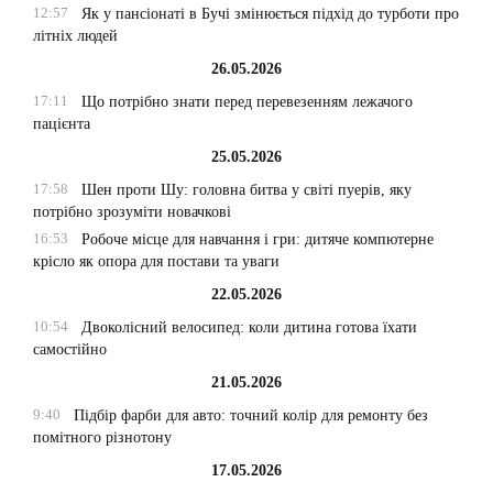
12:57
Як у пансіонаті в Бучі змінюється підхід до турботи про
літніх людей
26.05.2026
17:11
Що потрібно знати перед перевезенням лежачого
пацієнта
25.05.2026
17:58
Шен проти Шу: головна битва у світі пуерів, яку
потрібно зрозуміти новачкові
16:53
Робоче місце для навчання і гри: дитяче компютерне
крісло як опора для постави та уваги
22.05.2026
10:54
Двоколісний велосипед: коли дитина готова їхати
самостійно
21.05.2026
9:40
Підбір фарби для авто: точний колір для ремонту без
помітного різнотону
17.05.2026