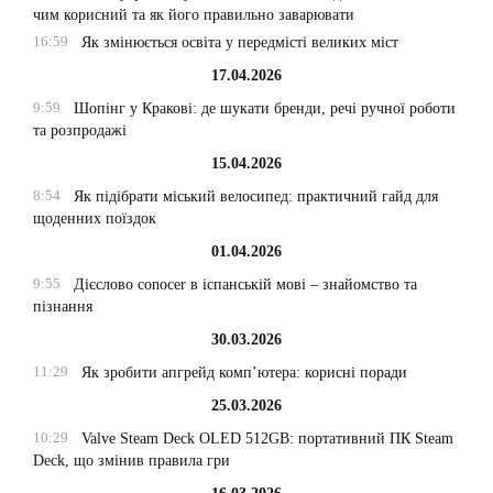
чим корисний та як його правильно заварювати
16:59
Як змінюється освіта у передмісті великих міст
17.04.2026
9:59
Шопінг у Кракові: де шукати бренди, речі ручної роботи
та розпродажі
15.04.2026
8:54
Як підібрати міський велосипед: практичний гайд для
щоденних поїздок
01.04.2026
9:55
Дієслово conocer в іспанській мові – знайомство та
пізнання
30.03.2026
11:29
Як зробити апгрейд комп’ютера: корисні поради
25.03.2026
10:29
Valve Steam Deck OLED 512GB: портативний ПК Steam
Deck, що змінив правила гри