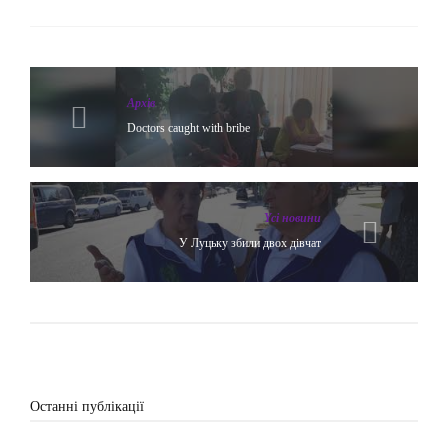
Архів
Doctors caught with bribe
Yсі новини
У Луцьку збили двох дівчат
Останні публікації