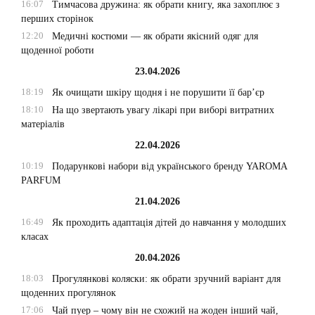
16:07
Тимчасова дружина: як обрати книгу, яка захоплює з
перших сторінок
12:20
Медичні костюми — як обрати якісний одяг для
щоденної роботи
23.04.2026
18:19
Як очищати шкіру щодня і не порушити її бар’єр
18:10
На що звертають увагу лікарі при виборі витратних
матеріалів
22.04.2026
10:19
Подарункові набори від українського бренду YAROMA
PARFUM
21.04.2026
16:49
Як проходить адаптація дітей до навчання у молодших
класах
20.04.2026
18:03
Прогулянкові коляски: як обрати зручний варіант для
щоденних прогулянок
17:06
Чай пуер – чому він не схожий на жоден інший чай,