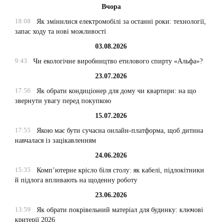
Вчора
18:08
Як змінилися електромобілі за останні роки: технології,
запас ходу та нові можливості
03.08.2026
9:43
Чи екологічне виробництво етилового спирту «Альфа»?
23.07.2026
17:56
Як обрати кондиціонер для дому чи квартири: на що
звернути увагу перед покупкою
15.07.2026
17:55
Якою має бути сучасна онлайн-платформа, щоб дитина
навчалася із зацікавленням
24.06.2026
15:35
Комп’ютерне крісло біля столу: як кабелі, підлокітники
й підлога впливають на щоденну роботу
23.06.2026
13:59
Як обрати покрівельний матеріал для будинку: ключові
критерії 2026