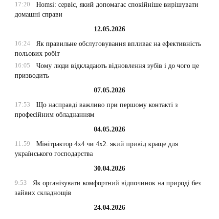
17:20
Homsi: сервіс, який допомагає спокійніше вирішувати
домашні справи
12.05.2026
16:24
Як правильне обслуговування впливає на ефективність
польових робіт
16:05
Чому люди відкладають відновлення зубів і до чого це
призводить
07.05.2026
17:53
Що насправді важливо при першому контакті з
професійним обладнанням
04.05.2026
11:59
Мінітрактор 4х4 чи 4х2: який привід краще для
українського господарства
30.04.2026
9:53
Як організувати комфортний відпочинок на природі без
зайвих складнощів
24.04.2026