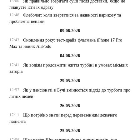
13:00
Як правильно зберігати суші після доставки, якщо не
плануєте їсти їх одразу
12:48
Флеболог: коли звертатися за наявності варикозу та
проблем із венами
09.06.2026
17:43
Оновлення року: тест-драйв флагмана iPhone 17 Pro
Max та нових AirPods
04.06.2026
17:41
Як водіям продовжити життя турбіні в умовах міських
заторів
29.05.2026
12:57
Як у пансіонаті в Бучі змінюється підхід до турботи про
літніх людей
26.05.2026
17:11
Що потрібно знати перед перевезенням лежачого
пацієнта
25.05.2026
17:58