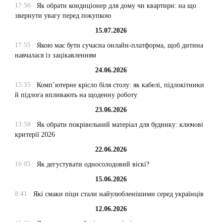
17:56
Як обрати кондиціонер для дому чи квартири: на що
звернути увагу перед покупкою
15.07.2026
17:55
Якою має бути сучасна онлайн-платформа, щоб дитина
навчалася із зацікавленням
24.06.2026
15:35
Комп’ютерне крісло біля столу: як кабелі, підлокітники
й підлога впливають на щоденну роботу
23.06.2026
13:59
Як обрати покрівельний матеріал для будинку: ключові
критерії 2026
22.06.2026
10:05
Як дегустувати односолодовий віскі?
15.06.2026
8:41
Які смаки піци стали найулюбленішими серед українців
12.06.2026