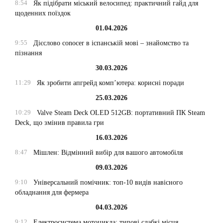
8:54
Як підібрати міський велосипед: практичний гайд для
щоденних поїздок
01.04.2026
9:55
Дієслово conocer в іспанській мові – знайомство та
пізнання
30.03.2026
11:29
Як зробити апгрейд комп’ютера: корисні поради
25.03.2026
10:29
Valve Steam Deck OLED 512GB: портативний ПК Steam
Deck, що змінив правила гри
16.03.2026
8:47
Мішлен: Відмінний вибір для вашого автомобіля
09.03.2026
9:10
Універсальний помічник: топ-10 видів навісного
обладнання для фермера
04.03.2026
9:12
Електросистема мотоцикла: типові слабкі місця