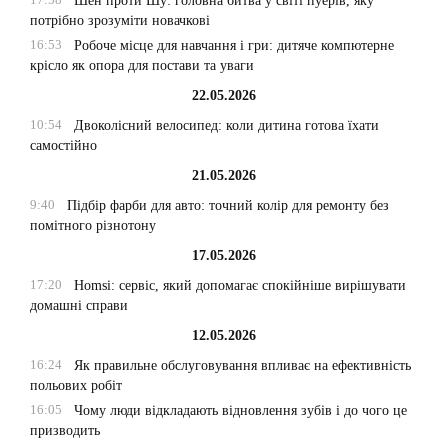
Шен проти Шу: головна битва у світі пуерів, яку
потрібно зрозуміти новачкові
16:53
Робоче місце для навчання і гри: дитяче компютерне
крісло як опора для постави та уваги
22.05.2026
10:54
Двоколісний велосипед: коли дитина готова їхати
самостійно
21.05.2026
9:40
Підбір фарби для авто: точний колір для ремонту без
помітного різнотону
17.05.2026
17:20
Homsi: сервіс, який допомагає спокійніше вирішувати
домашні справи
12.05.2026
16:24
Як правильне обслуговування впливає на ефективність
польових робіт
16:05
Чому люди відкладають відновлення зубів і до чого це
призводить