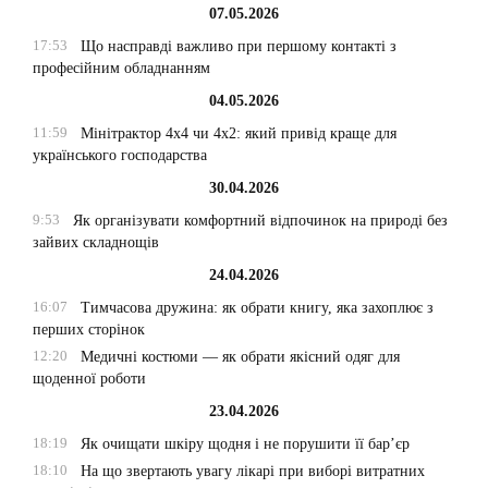
07.05.2026
17:53
Що насправді важливо при першому контакті з
професійним обладнанням
04.05.2026
11:59
Мінітрактор 4х4 чи 4х2: який привід краще для
українського господарства
30.04.2026
9:53
Як організувати комфортний відпочинок на природі без
зайвих складнощів
24.04.2026
16:07
Тимчасова дружина: як обрати книгу, яка захоплює з
перших сторінок
12:20
Медичні костюми — як обрати якісний одяг для
щоденної роботи
23.04.2026
18:19
Як очищати шкіру щодня і не порушити її бар’єр
18:10
На що звертають увагу лікарі при виборі витратних