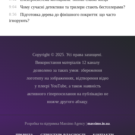
9:04
Чому сучасні детективи та трилери стають бестселерами?
8:56
Підготовка дерева до фінішного покриття: що часто
ігнорують?
Copyright © 2025. Усі права захищені.
Використання матеріалів 12 каналу
дозволено за таких умов: збереження
логотипу на зображеннях, відтворення відео
у плеєрі YouTube, а також наявність
активного гіперпосилання на публікацію не
нижче другого абзацу.
Розробка та підтримка Massimo Agency |
massimo.in.ua
.