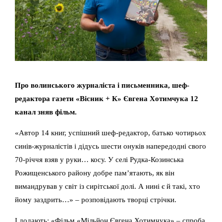
Про волинського журналіста і письменника, шеф-
редактора газети «Вісник + К» Євгена Хотимчука 12
канал зняв фільм.
«Автор 14 книг, успішний шеф-редактор, батько чотирьох
синів-журналістів і дідусь шести онуків напередодні свого
70-річчя взяв у руки… косу. У селі Рудка-Козинська
Рожищенського району добре пам’ятають, як він
вимандрував у світ із сирітської долі. А нині є й такі, хто
йому заздрить…» – розповідають творці стрічки.
І додають: «Фільм «Мільйон Євгена Хотимчука» – спроба