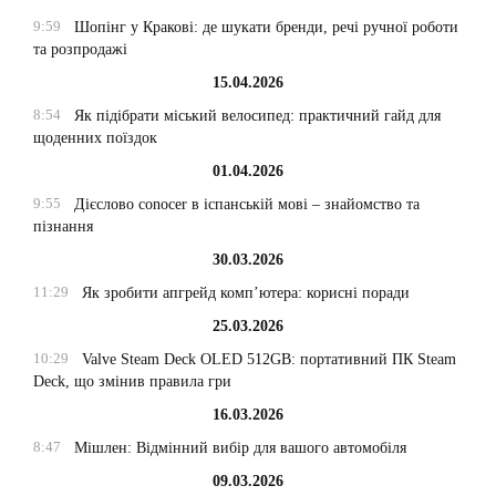
9:59
Шопінг у Кракові: де шукати бренди, речі ручної роботи
та розпродажі
15.04.2026
8:54
Як підібрати міський велосипед: практичний гайд для
щоденних поїздок
01.04.2026
9:55
Дієслово conocer в іспанській мові – знайомство та
пізнання
30.03.2026
11:29
Як зробити апгрейд комп’ютера: корисні поради
25.03.2026
10:29
Valve Steam Deck OLED 512GB: портативний ПК Steam
Deck, що змінив правила гри
16.03.2026
8:47
Мішлен: Відмінний вибір для вашого автомобіля
09.03.2026