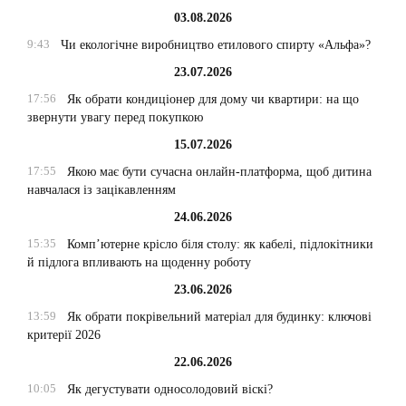
03.08.2026
9:43
Чи екологічне виробництво етилового спирту «Альфа»?
23.07.2026
17:56
Як обрати кондиціонер для дому чи квартири: на що
звернути увагу перед покупкою
15.07.2026
17:55
Якою має бути сучасна онлайн-платформа, щоб дитина
навчалася із зацікавленням
24.06.2026
15:35
Комп’ютерне крісло біля столу: як кабелі, підлокітники
й підлога впливають на щоденну роботу
23.06.2026
13:59
Як обрати покрівельний матеріал для будинку: ключові
критерії 2026
22.06.2026
10:05
Як дегустувати односолодовий віскі?