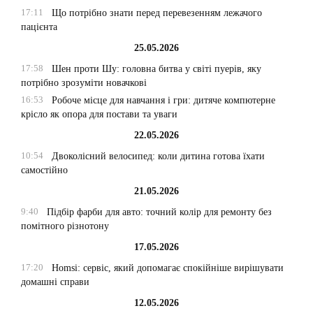
17:11
Що потрібно знати перед перевезенням лежачого
пацієнта
25.05.2026
17:58
Шен проти Шу: головна битва у світі пуерів, яку
потрібно зрозуміти новачкові
16:53
Робоче місце для навчання і гри: дитяче компютерне
крісло як опора для постави та уваги
22.05.2026
10:54
Двоколісний велосипед: коли дитина готова їхати
самостійно
21.05.2026
9:40
Підбір фарби для авто: точний колір для ремонту без
помітного різнотону
17.05.2026
17:20
Homsi: сервіс, який допомагає спокійніше вирішувати
домашні справи
12.05.2026