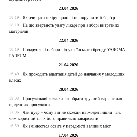
23.04.2026
18:19
Як очищати шкіру щодня і не порушити її бар’єр
18:10
На що звертають увагу лікарі при виборі витратних
матеріалів
22.04.2026
10:19
Подарункові набори від українського бренду YAROMA
PARFUM
21.04.2026
16:49
Як проходить адаптація дітей до навчання у молодших
класах
20.04.2026
18:03
Прогулянкові коляски: як обрати зручний варіант для
щоденних прогулянок
17:06
Чай пуер – чому він не схожий на жоден інший чай,
чим корисний та як його правильно заварювати
16:59
Як змінюється освіта у передмісті великих міст
17.04.2026