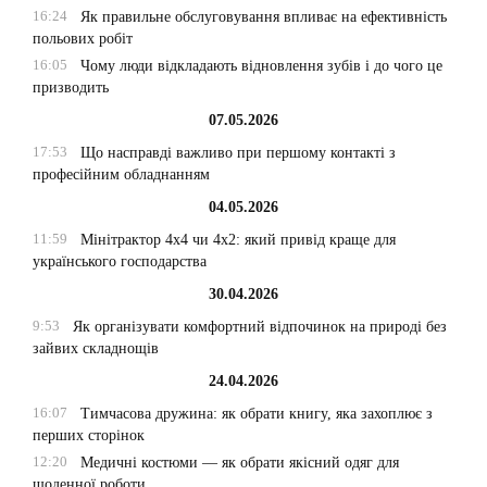
16:24
Як правильне обслуговування впливає на ефективність
польових робіт
16:05
Чому люди відкладають відновлення зубів і до чого це
призводить
07.05.2026
17:53
Що насправді важливо при першому контакті з
професійним обладнанням
04.05.2026
11:59
Мінітрактор 4х4 чи 4х2: який привід краще для
українського господарства
30.04.2026
9:53
Як організувати комфортний відпочинок на природі без
зайвих складнощів
24.04.2026
16:07
Тимчасова дружина: як обрати книгу, яка захоплює з
перших сторінок
12:20
Медичні костюми — як обрати якісний одяг для
щоденної роботи