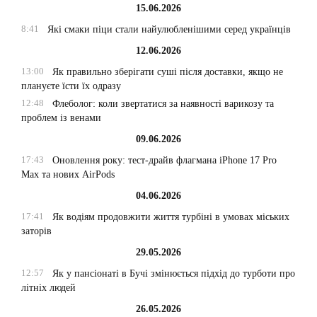
15.06.2026
8:41
Які смаки піци стали найулюбленішими серед українців
12.06.2026
13:00
Як правильно зберігати суші після доставки, якщо не
плануєте їсти їх одразу
12:48
Флеболог: коли звертатися за наявності варикозу та
проблем із венами
09.06.2026
17:43
Оновлення року: тест-драйв флагмана iPhone 17 Pro
Max та нових AirPods
04.06.2026
17:41
Як водіям продовжити життя турбіні в умовах міських
заторів
29.05.2026
12:57
Як у пансіонаті в Бучі змінюється підхід до турботи про
літніх людей
26.05.2026