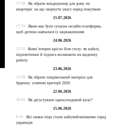
17:56
Як обрати кондиціонер для дому чи
квартири: на що звернути увагу перед покупкою
15.07.2026
17:55
Якою має бути сучасна онлайн-платформа,
щоб дитина навчалася із зацікавленням
24.06.2026
15:35
Комп’ютерне крісло біля столу: як кабелі,
підлокітники й підлога впливають на щоденну
роботу
23.06.2026
13:59
Як обрати покрівельний матеріал для
будинку: ключові критерії 2026
22.06.2026
10:05
Як дегустувати односолодовий віскі?
15.06.2026
8:41
Які смаки піци стали найулюбленішими серед
українців