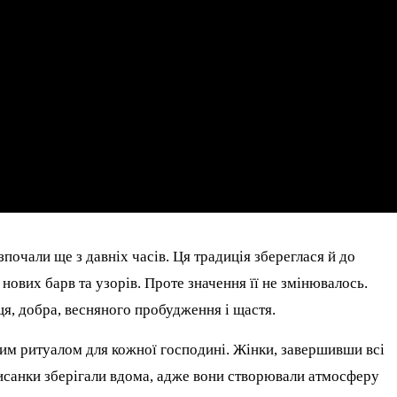
почали ще з давніх часів. Ця традиція збереглася й до
 нових барв та узорів. Проте значення її не змінювалось.
я, добра, весняного пробудження і щастя.
им ритуалом для кожної господині. Жінки, завершивши всі
писанки зберігали вдома, адже вони створювали атмосферу