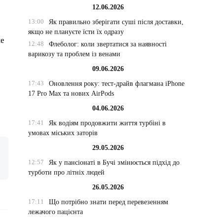
12.06.2026
13:00
Як правильно зберігати суші після доставки,
якщо не плануєте їсти їх одразу
не
12:48
Флеболог: коли звертатися за наявності
варикозу та проблем із венами
09.06.2026
17:43
Оновлення року: тест-драйв флагмана iPhone
17 Pro Max та нових AirPods
04.06.2026
17:41
Як водіям продовжити життя турбіні в
умовах міських заторів
29.05.2026
12:57
Як у пансіонаті в Бучі змінюється підхід до
турботи про літніх людей
26.05.2026
17:11
Що потрібно знати перед перевезенням
лежачого пацієнта