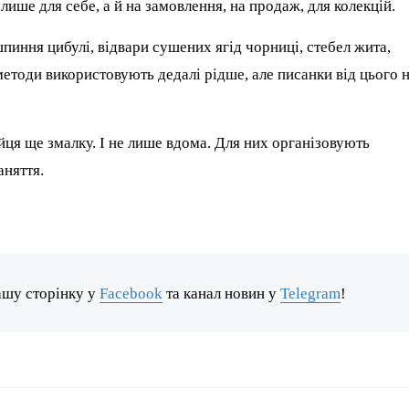
 лише для себе, а й на замовлення, на продаж, для колекцій.
ння цибулі, відвари сушених ягід чорниці, стебел жита,
методи використовують дедалі рідше, але писанки від цього 
йця ще змалку. І не лише вдома. Для них організовують
аняття.
ашу сторінку у
Facebook
та канал новин у
Telegram
!