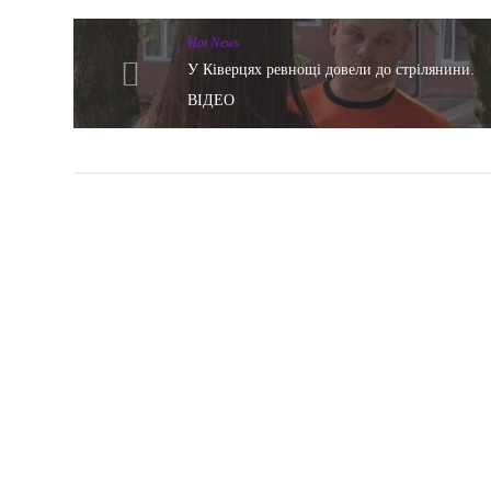
Hot News
У Ківерцях ревнощі довели до стрілянини.
ВІДЕО