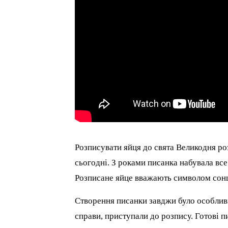
Розписувати яйця до свята Великодня роз
сьогодні. З роками писанка набувала все
Розписане яйце вважають символом сонц
Створення писанки завджи було особлив
справи, приступали до розпису. Готові 