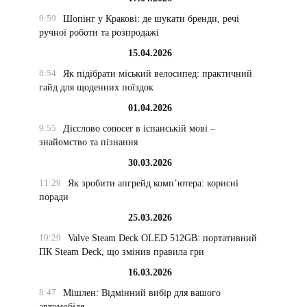
9:59
Шопінг у Кракові: де шукати бренди, речі
ручної роботи та розпродажі
15.04.2026
8:54
Як підібрати міський велосипед: практичний
гайд для щоденних поїздок
01.04.2026
9:55
Дієслово conocer в іспанській мові –
знайомство та пізнання
30.03.2026
11:29
Як зробити апгрейд комп’ютера: корисні
поради
25.03.2026
10:29
Valve Steam Deck OLED 512GB: портативний
ПК Steam Deck, що змінив правила гри
16.03.2026
8:47
Мішлен: Відмінний вибір для вашого
автомобіля