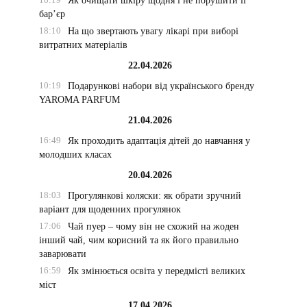
Як очищати шкіру щодня і не порушити її
бар’єр
18:10
На що звертають увагу лікарі при виборі
витратних матеріалів
22.04.2026
10:19
Подарункові набори від українського бренду
YAROMA PARFUM
21.04.2026
16:49
Як проходить адаптація дітей до навчання у
молодших класах
20.04.2026
18:03
Прогулянкові коляски: як обрати зручний
варіант для щоденних прогулянок
17:06
Чай пуер – чому він не схожий на жоден
інший чай, чим корисний та як його правильно
заварювати
16:59
Як змінюється освіта у передмісті великих
міст
17.04.2026