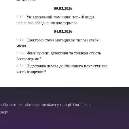
09.03.2026
9:10
Універсальний помічник: топ-10 видів
навісного обладнання для фермера
04.03.2026
9:12
Електросистема мотоцикла: типові слабкі
місця
9:04
Чому сучасні детективи та трилери стають
бестселерами?
8:56
Підготовка дерева до фінішного покриття: що
часто ігнорують?
зображеннях, відтворення відео у плеєрі YouTube, а
зацу.