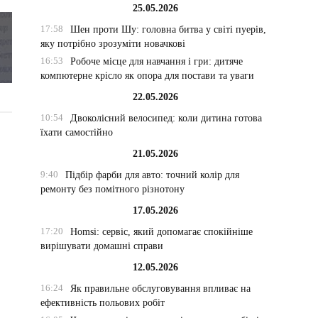
25.05.2026
17:58
Шен проти Шу: головна битва у світі пуерів,
яку потрібно зрозуміти новачкові
16:53
Робоче місце для навчання і гри: дитяче
компютерне крісло як опора для постави та уваги
22.05.2026
10:54
Двоколісний велосипед: коли дитина готова
їхати самостійно
21.05.2026
9:40
Підбір фарби для авто: точний колір для
ремонту без помітного різнотону
17.05.2026
17:20
Homsi: сервіс, який допомагає спокійніше
вирішувати домашні справи
12.05.2026
16:24
Як правильне обслуговування впливає на
ефективність польових робіт