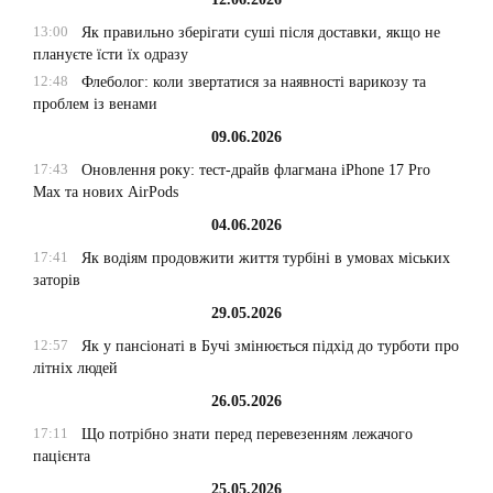
13:00
Як правильно зберігати суші після доставки, якщо не
плануєте їсти їх одразу
12:48
Флеболог: коли звертатися за наявності варикозу та
проблем із венами
09.06.2026
17:43
Оновлення року: тест-драйв флагмана iPhone 17 Pro
Max та нових AirPods
04.06.2026
17:41
Як водіям продовжити життя турбіні в умовах міських
заторів
29.05.2026
12:57
Як у пансіонаті в Бучі змінюється підхід до турботи про
літніх людей
26.05.2026
17:11
Що потрібно знати перед перевезенням лежачого
пацієнта
25.05.2026