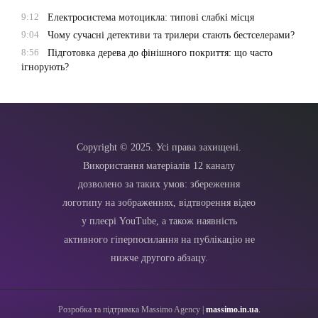
9:12
Електросистема мотоцикла: типові слабкі місця
9:04
Чому сучасні детективи та трилери стають бестселерами?
8:56
Підготовка дерева до фінішного покриття: що часто
ігнорують?
Copyright © 2025. Усі права захищені.
Використання матеріалів 12 каналу
дозволено за таких умов: збереження
логотипу на зображеннях, відтворення відео
у плеєрі YouTube, а також наявність
активного гіперпосилання на публікацію не
нижче другого абзацу.
Розробка та підтримка Massimo Agency |
massimo.in.ua
.