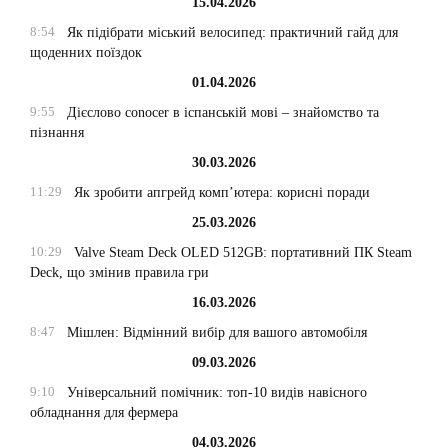
15.04.2026
8:54
Як підібрати міський велосипед: практичний гайд для
щоденних поїздок
01.04.2026
9:55
Дієслово conocer в іспанській мові – знайомство та
пізнання
30.03.2026
11:29
Як зробити апгрейд комп’ютера: корисні поради
25.03.2026
10:29
Valve Steam Deck OLED 512GB: портативний ПК Steam
Deck, що змінив правила гри
16.03.2026
8:47
Мішлен: Відмінний вибір для вашого автомобіля
09.03.2026
9:10
Універсальний помічник: топ-10 видів навісного
обладнання для фермера
04.03.2026