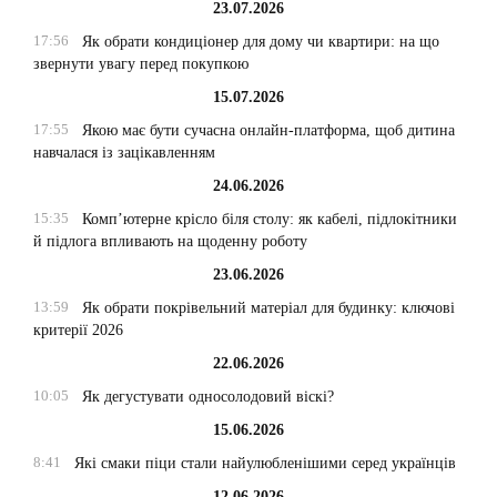
23.07.2026
17:56
Як обрати кондиціонер для дому чи квартири: на що
звернути увагу перед покупкою
15.07.2026
17:55
Якою має бути сучасна онлайн-платформа, щоб дитина
навчалася із зацікавленням
24.06.2026
15:35
Комп’ютерне крісло біля столу: як кабелі, підлокітники
й підлога впливають на щоденну роботу
23.06.2026
13:59
Як обрати покрівельний матеріал для будинку: ключові
критерії 2026
22.06.2026
10:05
Як дегустувати односолодовий віскі?
15.06.2026
8:41
Які смаки піци стали найулюбленішими серед українців
12.06.2026