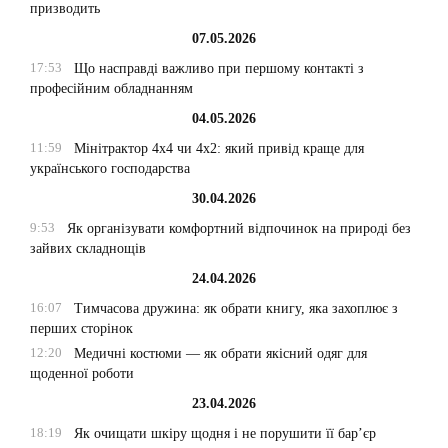
призводить
07.05.2026
17:53
Що насправді важливо при першому контакті з
професійним обладнанням
04.05.2026
11:59
Мінітрактор 4х4 чи 4х2: який привід краще для
українського господарства
30.04.2026
9:53
Як організувати комфортний відпочинок на природі без
зайвих складнощів
24.04.2026
16:07
Тимчасова дружина: як обрати книгу, яка захоплює з
перших сторінок
12:20
Медичні костюми — як обрати якісний одяг для
щоденної роботи
23.04.2026
18:19
Як очищати шкіру щодня і не порушити її бар’єр