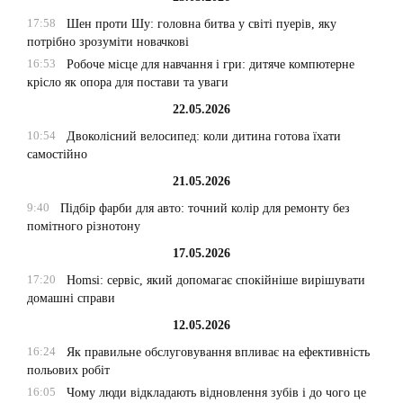
17:58
Шен проти Шу: головна битва у світі пуерів, яку
потрібно зрозуміти новачкові
16:53
Робоче місце для навчання і гри: дитяче компютерне
крісло як опора для постави та уваги
22.05.2026
10:54
Двоколісний велосипед: коли дитина готова їхати
самостійно
21.05.2026
9:40
Підбір фарби для авто: точний колір для ремонту без
помітного різнотону
17.05.2026
17:20
Homsi: сервіс, який допомагає спокійніше вирішувати
домашні справи
12.05.2026
16:24
Як правильне обслуговування впливає на ефективність
польових робіт
16:05
Чому люди відкладають відновлення зубів і до чого це