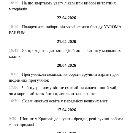
18:10
На що звертають увагу лікарі при виборі витратних
матеріалів
22.04.2026
10:19
Подарункові набори від українського бренду YAROMA
PARFUM
21.04.2026
16:49
Як проходить адаптація дітей до навчання у молодших
класах
20.04.2026
18:03
Прогулянкові коляски: як обрати зручний варіант для
щоденних прогулянок
17:06
Чай пуер – чому він не схожий на жоден інший чай,
чим корисний та як його правильно заварювати
16:59
Як змінюється освіта у передмісті великих міст
17.04.2026
9:59
Шопінг у Кракові: де шукати бренди, речі ручної роботи
та розпродажі