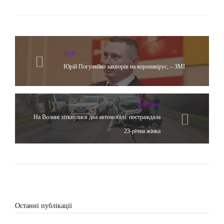
TOP
Юрій Погуляйко захворів на коронавірус, – ЗМІ
Hot News
На Волині зіткнулися два автомобілі: постраждала
23-річна жінка
Останні публікації