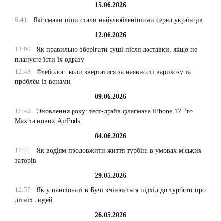
15.06.2026
8:41
Які смаки піци стали найулюбленішими серед українців
12.06.2026
13:00
Як правильно зберігати суші після доставки, якщо не
плануєте їсти їх одразу
12:48
Флеболог: коли звертатися за наявності варикозу та
проблем із венами
09.06.2026
17:43
Оновлення року: тест-драйв флагмана iPhone 17 Pro
Max та нових AirPods
04.06.2026
17:41
Як водіям продовжити життя турбіні в умовах міських
заторів
29.05.2026
12:57
Як у пансіонаті в Бучі змінюється підхід до турботи про
літніх людей
26.05.2026