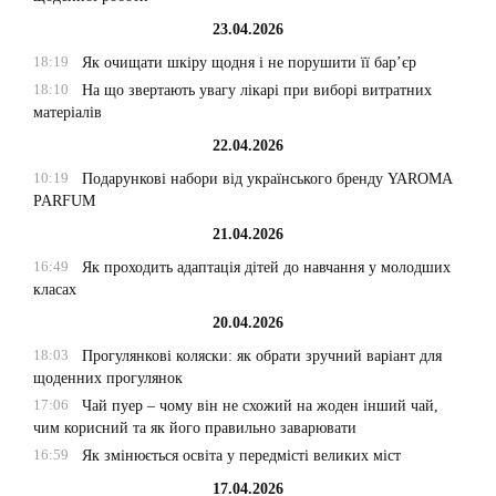
23.04.2026
18:19
Як очищати шкіру щодня і не порушити її бар’єр
18:10
На що звертають увагу лікарі при виборі витратних
матеріалів
22.04.2026
10:19
Подарункові набори від українського бренду YAROMA
PARFUM
21.04.2026
16:49
Як проходить адаптація дітей до навчання у молодших
класах
20.04.2026
18:03
Прогулянкові коляски: як обрати зручний варіант для
щоденних прогулянок
17:06
Чай пуер – чому він не схожий на жоден інший чай,
чим корисний та як його правильно заварювати
16:59
Як змінюється освіта у передмісті великих міст
17.04.2026