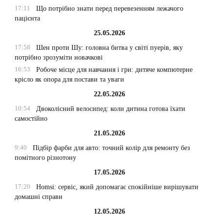
17:11
Що потрібно знати перед перевезенням лежачого
пацієнта
25.05.2026
17:58
Шен проти Шу: головна битва у світі пуерів, яку
потрібно зрозуміти новачкові
16:53
Робоче місце для навчання і гри: дитяче компютерне
крісло як опора для постави та уваги
22.05.2026
10:54
Двоколісний велосипед: коли дитина готова їхати
самостійно
21.05.2026
9:40
Підбір фарби для авто: точний колір для ремонту без
помітного різнотону
17.05.2026
17:20
Homsi: сервіс, який допомагає спокійніше вирішувати
домашні справи
12.05.2026