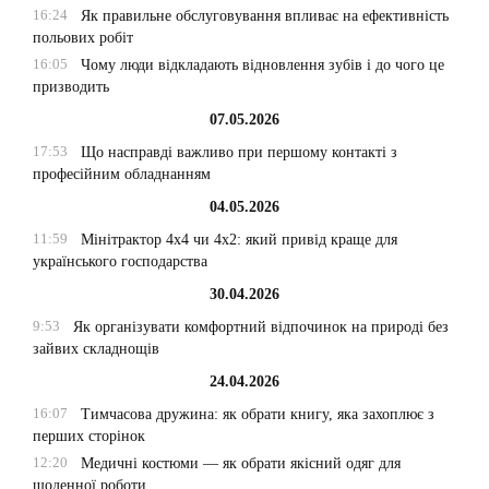
16:24
Як правильне обслуговування впливає на ефективність
польових робіт
16:05
Чому люди відкладають відновлення зубів і до чого це
призводить
07.05.2026
17:53
Що насправді важливо при першому контакті з
професійним обладнанням
04.05.2026
11:59
Мінітрактор 4х4 чи 4х2: який привід краще для
українського господарства
30.04.2026
9:53
Як організувати комфортний відпочинок на природі без
зайвих складнощів
24.04.2026
16:07
Тимчасова дружина: як обрати книгу, яка захоплює з
перших сторінок
12:20
Медичні костюми — як обрати якісний одяг для
щоденної роботи