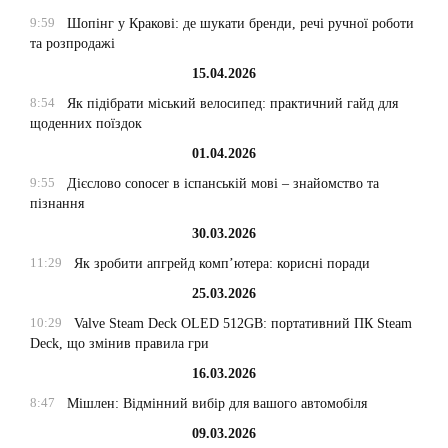
9:59
Шопінг у Кракові: де шукати бренди, речі ручної роботи
та розпродажі
15.04.2026
8:54
Як підібрати міський велосипед: практичний гайд для
щоденних поїздок
01.04.2026
9:55
Дієслово conocer в іспанській мові – знайомство та
пізнання
30.03.2026
11:29
Як зробити апгрейд комп’ютера: корисні поради
25.03.2026
10:29
Valve Steam Deck OLED 512GB: портативний ПК Steam
Deck, що змінив правила гри
16.03.2026
8:47
Мішлен: Відмінний вибір для вашого автомобіля
09.03.2026