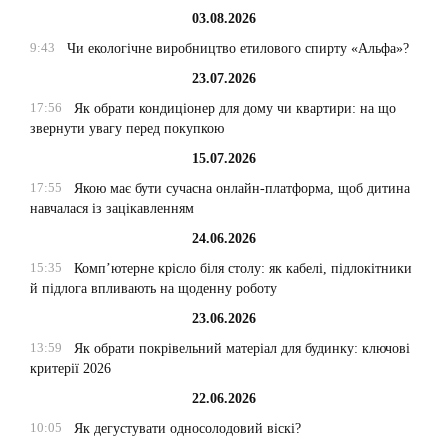
03.08.2026
9:43
Чи екологічне виробництво етилового спирту «Альфа»?
23.07.2026
17:56
Як обрати кондиціонер для дому чи квартири: на що
звернути увагу перед покупкою
15.07.2026
17:55
Якою має бути сучасна онлайн-платформа, щоб дитина
навчалася із зацікавленням
24.06.2026
15:35
Комп’ютерне крісло біля столу: як кабелі, підлокітники
й підлога впливають на щоденну роботу
23.06.2026
13:59
Як обрати покрівельний матеріал для будинку: ключові
критерії 2026
22.06.2026
10:05
Як дегустувати односолодовий віскі?