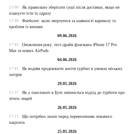
13:00
Як правильно зберігати суші після доставки, якщо не
плануєте їсти їх одразу
12:48
Флеболог: коли звертатися за наявності варикозу та
проблем із венами
09.06.2026
17:43
Оновлення року: тест-драйв флагмана iPhone 17 Pro
Max та нових AirPods
04.06.2026
17:41
Як водіям продовжити життя турбіні в умовах міських
заторів
29.05.2026
12:57
Як у пансіонаті в Бучі змінюється підхід до турботи про
літніх людей
26.05.2026
17:11
Що потрібно знати перед перевезенням лежачого
пацієнта
25.05.2026