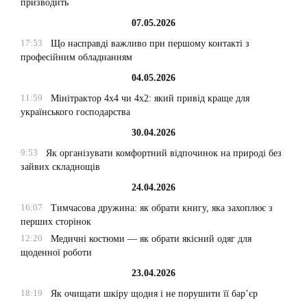
призводить
07.05.2026
17:53
Що насправді важливо при першому контакті з
професійним обладнанням
04.05.2026
11:59
Мінітрактор 4х4 чи 4х2: який привід краще для
українського господарства
30.04.2026
9:53
Як організувати комфортний відпочинок на природі без
зайвих складнощів
24.04.2026
16:07
Тимчасова дружина: як обрати книгу, яка захоплює з
перших сторінок
12:20
Медичні костюми — як обрати якісний одяг для
щоденної роботи
23.04.2026
18:19
Як очищати шкіру щодня і не порушити її бар’єр