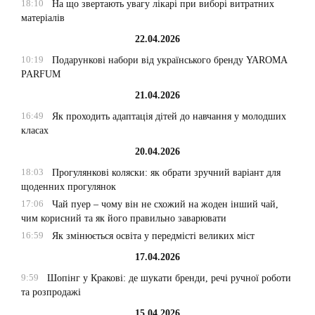
18:10
На що звертають увагу лікарі при виборі витратних
матеріалів
22.04.2026
10:19
Подарункові набори від українського бренду YAROMA
PARFUM
21.04.2026
16:49
Як проходить адаптація дітей до навчання у молодших
класах
20.04.2026
18:03
Прогулянкові коляски: як обрати зручний варіант для
щоденних прогулянок
17:06
Чай пуер – чому він не схожий на жоден інший чай,
чим корисний та як його правильно заварювати
16:59
Як змінюється освіта у передмісті великих міст
17.04.2026
9:59
Шопінг у Кракові: де шукати бренди, речі ручної роботи
та розпродажі
15.04.2026