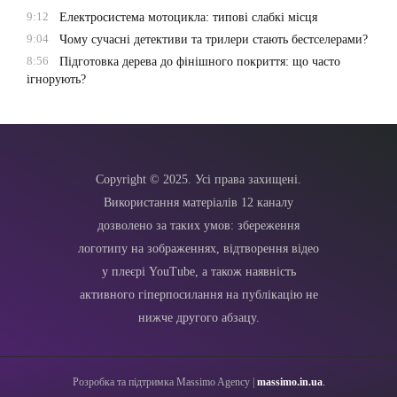
9:12
Електросистема мотоцикла: типові слабкі місця
9:04
Чому сучасні детективи та трилери стають бестселерами?
8:56
Підготовка дерева до фінішного покриття: що часто
ігнорують?
Copyright © 2025. Усі права захищені.
Використання матеріалів 12 каналу
дозволено за таких умов: збереження
логотипу на зображеннях, відтворення відео
у плеєрі YouTube, а також наявність
активного гіперпосилання на публікацію не
нижче другого абзацу.
Розробка та підтримка Massimo Agency |
massimo.in.ua
.