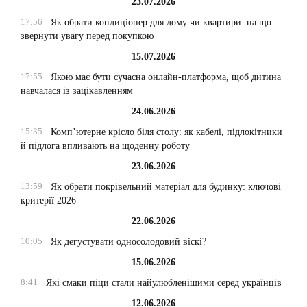
23.07.2026
17:56
Як обрати кондиціонер для дому чи квартири: на що
звернути увагу перед покупкою
15.07.2026
17:55
Якою має бути сучасна онлайн-платформа, щоб дитина
навчалася із зацікавленням
24.06.2026
15:35
Комп’ютерне крісло біля столу: як кабелі, підлокітники
й підлога впливають на щоденну роботу
23.06.2026
13:59
Як обрати покрівельний матеріал для будинку: ключові
критерії 2026
22.06.2026
10:05
Як дегустувати односолодовий віскі?
15.06.2026
8:41
Які смаки піци стали найулюбленішими серед українців
12.06.2026