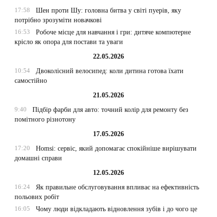
17:58
Шен проти Шу: головна битва у світі пуерів, яку
потрібно зрозуміти новачкові
16:53
Робоче місце для навчання і гри: дитяче компютерне
крісло як опора для постави та уваги
22.05.2026
10:54
Двоколісний велосипед: коли дитина готова їхати
самостійно
21.05.2026
9:40
Підбір фарби для авто: точний колір для ремонту без
помітного різнотону
17.05.2026
17:20
Homsi: сервіс, який допомагає спокійніше вирішувати
домашні справи
12.05.2026
16:24
Як правильне обслуговування впливає на ефективність
польових робіт
16:05
Чому люди відкладають відновлення зубів і до чого це