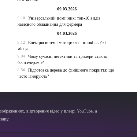
09.03.2026
9:10
Універсальний помічник: топ-10 видів
навісного обладнання для фермера
04.03.2026
9:12
Електросистема мотоцикла: типові слабкі
місця
9:04
Чому сучасні детективи та трилери стають
бестселерами?
8:56
Підготовка дерева до фінішного покриття: що
часто ігнорують?
зображеннях, відтворення відео у плеєрі YouTube, а
зацу.