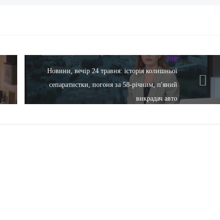
TOP
Новини, вечір 24 травня: історія колишньої
сепаратистки, погоня за 58-річним, п'яний
викрадач авто