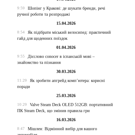
9:59
Шопінг у Кракові: де шукати бренди, речі
ручної роботи та розпродажі
15.04.2026
8:54
Як підібрати міський велосипед: практичний
гайд для щоденних поїздок
01.04.2026
9:55
Дієслово conocer в іспанській мові –
знайомство та пізнання
30.03.2026
11:29
Як зробити апгрейд комп’ютера: корисні
поради
25.03.2026
10:29
Valve Steam Deck OLED 512GB: портативний
ПК Steam Deck, що змінив правила гри
16.03.2026
8:47
Мішлен: Відмінний вибір для вашого
автомобіля