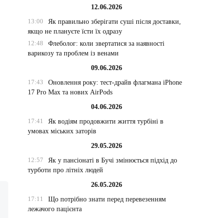
12.06.2026
13:00
Як правильно зберігати суші після доставки,
якщо не плануєте їсти їх одразу
12:48
Флеболог: коли звертатися за наявності
варикозу та проблем із венами
09.06.2026
17:43
Оновлення року: тест-драйв флагмана iPhone
17 Pro Max та нових AirPods
04.06.2026
17:41
Як водіям продовжити життя турбіні в
умовах міських заторів
29.05.2026
12:57
Як у пансіонаті в Бучі змінюється підхід до
турботи про літніх людей
26.05.2026
17:11
Що потрібно знати перед перевезенням
лежачого пацієнта