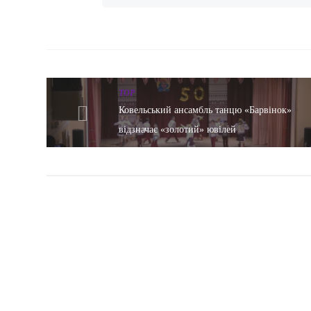
TOP
Ковельський ансамбль танцю «Барвінок»
відзначає «золотий» ювілей