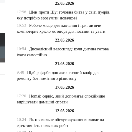
25.05.2026
17:58
Шен проти Шу: головна битва у світі пуерів,
яку потрібно зрозуміти новачкові
16:53
Робоче місце для навчання і гри: дитяче
компютерне крісло як опора для постави та уваги
22.05.2026
10:54
Двоколісний велосипед: коли дитина готова
їхати самостійно
21.05.2026
9:40
Підбір фарби для авто: точний колір для
ремонту без помітного різнотону
17.05.2026
17:20
Homsi: сервіс, який допомагає спокійніше
вирішувати домашні справи
12.05.2026
16:24
Як правильне обслуговування впливає на
ефективність польових робіт