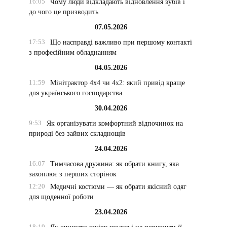
16:05
Чому люди відкладають відновлення зубів і
до чого це призводить
07.05.2026
17:53
Що насправді важливо при першому контакті
з професійним обладнанням
04.05.2026
11:59
Мінітрактор 4х4 чи 4х2: який привід краще
для українського господарства
30.04.2026
9:53
Як організувати комфортний відпочинок на
природі без зайвих складнощів
24.04.2026
16:07
Тимчасова дружина: як обрати книгу, яка
захоплює з перших сторінок
12:20
Медичні костюми — як обрати якісний одяг
для щоденної роботи
23.04.2026
18:19