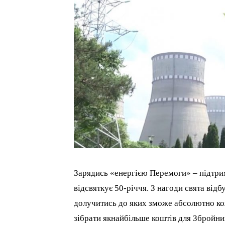
Зарядись «енергією Перемоги» – підтри
відсвяткує 50-річчя. З нагоди свята від
долучитись до яких зможе абсолютно кож
зібрати якнайбільше коштів для Збройни