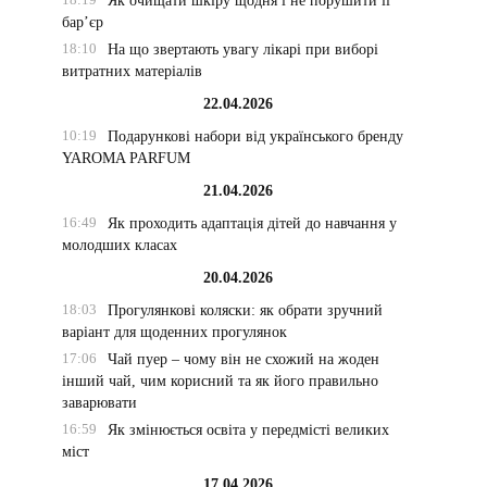
Як очищати шкіру щодня і не порушити її
бар’єр
18:10
На що звертають увагу лікарі при виборі
витратних матеріалів
22.04.2026
10:19
Подарункові набори від українського бренду
YAROMA PARFUM
21.04.2026
16:49
Як проходить адаптація дітей до навчання у
молодших класах
20.04.2026
18:03
Прогулянкові коляски: як обрати зручний
варіант для щоденних прогулянок
17:06
Чай пуер – чому він не схожий на жоден
інший чай, чим корисний та як його правильно
заварювати
16:59
Як змінюється освіта у передмісті великих
міст
17.04.2026