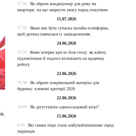
17:56
Як обрати кондиціонер для дому чи
квартири: на що звернути увагу перед покупкою
15.07.2026
17:55
Якою має бути сучасна онлайн-платформа,
щоб дитина навчалася із зацікавленням
24.06.2026
15:35
Комп’ютерне крісло біля столу: як кабелі,
підлокітники й підлога впливають на щоденну
роботу
23.06.2026
13:59
Як обрати покрівельний матеріал для
будинку: ключові критерії 2026
22.06.2026
10:05
Як дегустувати односолодовий віскі?
в,
15.06.2026
8:41
Які смаки піци стали найулюбленішими серед
українців