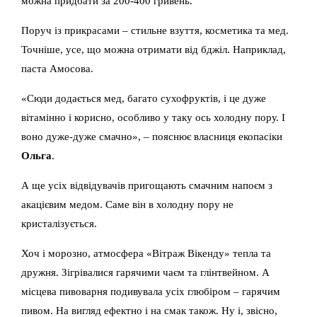
можна придбати за 200-400 гривень.
Поруч із прикрасами – стильне взуття, косметика та мед.
Точніше, усе, що можна отримати від бджіл. Наприклад,
паста Амосова.
«Сюди додається мед, багато сухофруктів, і це дуже
вітамінно і корисно, особливо у таку ось холодну пору. І
воно дуже-дуже смачно», – пояснює власниця екопасіки
Ольга
.
А ще усіх відвідувачів пригощають смачним напоєм з
акацієвим медом. Саме він в холодну пору не
кристалізується.
Хоч і морозно, атмосфера «Вітраж Вікенду» тепла та
дружня. Зігрівалися гарячими чаєм та глінтвейном. А
місцева пивоварня подивувала усіх глюбіром – гарячим
пивом. На вигляд ефектно і на смак також. Ну і, звісно,