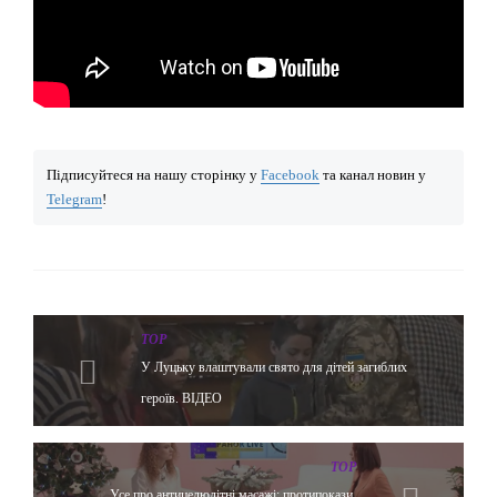
Підписуйтеся на нашу сторінку у
Facebook
та канал новин у
Telegram
!
TOP
У Луцьку влаштували свято для дітей загиблих
героїв. ВІДЕО
TOP
Усе про антицелюлітні масажі: протипокази,