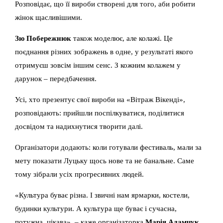
Розповідає, що її вироби створені для того, аби робити
жінок щасливішими.
Зю Побережнюк
також моделює, але колажі. Це
поєднання різних зображень в одне, у результаті якого
отримуєш зовсім іншим сенс. З кожним колажем у
дарунок – передбачення.
Усі, хто презентує свої вироби на «Вітраж Вікенді»,
розповідають: прийшли поспілкуватися, поділитися
досвідом та надихнутися творити далі.
Організатори додають: коли готували фестиваль, мали за
мету показати Луцьку щось нове та не банальне. Саме
тому зібрали усіх прогресивних людей.
«Культура буває різна. І звичні нам ярмарки, костели,
будинки культури. А культура ще буває і сучасна,
потужна, цікава», – каже організаторка
Марія Адамчук
.