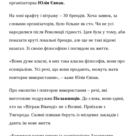
організаторка
Юлія Євпак
.
На зоні крафту і вітражу – 30 брендів. Хоча заявок, за
словами організаторів, було більше як сто. Чи не усі
народилися після Революції гідності. Ідея була у тому, аби
показати круті локальні бренди, але ще не такі відомі
назагал. Зі своєю філософією і поглядом на життя.
«Вони дуже класні, в них така класна філософія, вони про
есенціалізм. Усі речі, що вони продають, можуть мати
повторне використання», – каже Юлія Євпак.
Про екологію і повторне використання – речі, які
виготовляє подружжя
Полажинців
. До слова, вони єдині,
хто на «Вітраж Вікенді» не з Волині. Приїхали з
Ужгорода. Скляні пляшки беруть із місцевих закладів і
дають їм нове життя.
«Боремося таким чином із засміченістю Закарпаття.