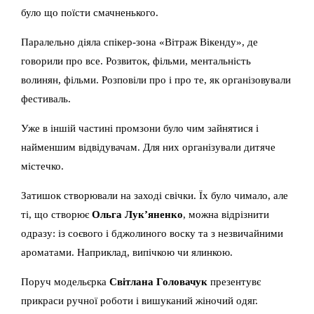
було що поїсти смачненького.
Паралельно діяла спікер-зона «Вітраж Вікенду», де
говорили про все. Розвиток, фільми, ментальність
волинян, фільми. Розповіли про і про те, як організовували
фестиваль.
Уже в іншій частині промзони було чим зайнятися і
найменшим відвідувачам. Для них організували дитяче
містечко.
Затишок створювали на заході свічки. Їх було чимало, але
ті, що створює
Ольга Лук’яненко
, можна відрізнити
одразу: із соєвого і бджолиного воску та з незвичайними
ароматами. Наприклад, випічкою чи ялинкою.
Поруч модельєрка
Світлана Головачук
презентувє
прикраси ручної роботи і вишуканий жіночий одяг.