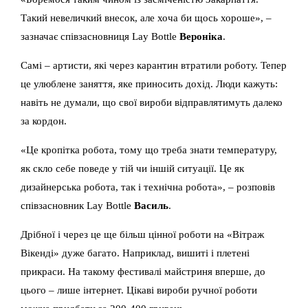
Такий невеличкий внесок, але хоча би щось хороше», –
зазначає співзасновниця Lay Bottle
Вероніка
.
Самі – артисти, які через карантин втратили роботу. Тепер
це улюблене заняття, яке приносить дохід. Люди кажуть:
навіть не думали, що свої вироби відправлятимуть далеко
за кордон.
«Це кропітка робота, тому що треба знати температуру,
як скло себе поведе у тій чи іншій ситуації. Це як
дизайнерська робота, так і технічна робота», – розповів
співзасновник Lay Bottle
Василь
.
Дрібної і через це ще більш цінної роботи на «Вітраж
Вікенді» дуже багато. Наприклад, вишиті і плетені
прикраси. На такому фестивалі майстриня вперше, до
цього – лише інтернет. Цікаві вироби ручної роботи