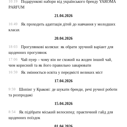
10:19
Подарункові набори від українського бренду YAROMA
PARFUM
21.04.2026
16:49
Як проходить адаптація дітей до навчання у молодших
класах
20.04.2026
18:03
Прогулянкові коляски: як обрати зручний варіант для
щоденних прогулянок
17:06
Чай пуер – чому він не схожий на жоден інший чай,
чим корисний та як його правильно заварювати
16:59
Як змінюється освіта у передмісті великих міст
17.04.2026
9:59
Шопінг у Кракові: де шукати бренди, речі ручної роботи
та розпродажі
15.04.2026
8:54
Як підібрати міський велосипед: практичний гайд для
щоденних поїздок
01.04.2026