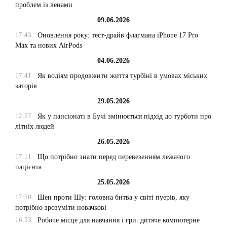
проблем із венами
09.06.2026
17:43
Оновлення року: тест-драйв флагмана iPhone 17 Pro
Max та нових AirPods
04.06.2026
17:41
Як водіям продовжити життя турбіні в умовах міських
заторів
29.05.2026
12:57
Як у пансіонаті в Бучі змінюється підхід до турботи про
літніх людей
26.05.2026
17:11
Що потрібно знати перед перевезенням лежачого
пацієнта
25.05.2026
17:58
Шен проти Шу: головна битва у світі пуерів, яку
потрібно зрозуміти новачкові
16:53
Робоче місце для навчання і гри: дитяче компютерне