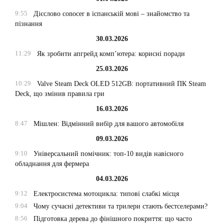
9:55
Дієслово conocer в іспанській мові – знайомство та
пізнання
30.03.2026
11:29
Як зробити апгрейд комп’ютера: корисні поради
25.03.2026
10:29
Valve Steam Deck OLED 512GB: портативний ПК Steam
Deck, що змінив правила гри
16.03.2026
8:47
Мішлен: Відмінний вибір для вашого автомобіля
09.03.2026
9:10
Універсальний помічник: топ-10 видів навісного
обладнання для фермера
04.03.2026
9:12
Електросистема мотоцикла: типові слабкі місця
9:04
Чому сучасні детективи та трилери стають бестселерами?
8:56
Підготовка дерева до фінішного покриття: що часто