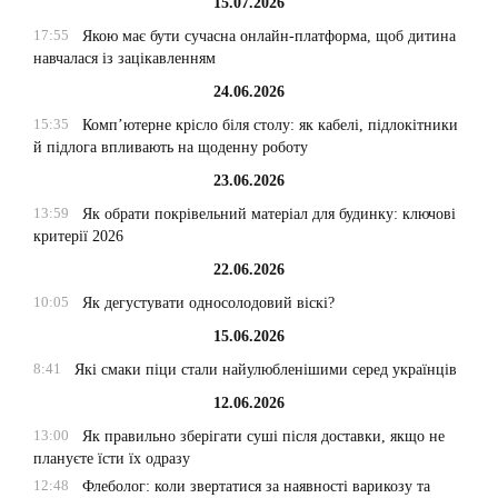
15.07.2026
17:55
Якою має бути сучасна онлайн-платформа, щоб дитина
навчалася із зацікавленням
24.06.2026
15:35
Комп’ютерне крісло біля столу: як кабелі, підлокітники
й підлога впливають на щоденну роботу
23.06.2026
13:59
Як обрати покрівельний матеріал для будинку: ключові
критерії 2026
22.06.2026
10:05
Як дегустувати односолодовий віскі?
15.06.2026
8:41
Які смаки піци стали найулюбленішими серед українців
12.06.2026
13:00
Як правильно зберігати суші після доставки, якщо не
плануєте їсти їх одразу
12:48
Флеболог: коли звертатися за наявності варикозу та