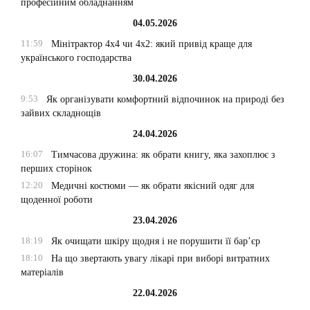
професійним обладнанням
04.05.2026
11:59
Мінітрактор 4х4 чи 4х2: який привід краще для
українського господарства
30.04.2026
9:53
Як організувати комфортний відпочинок на природі без
зайвих складнощів
24.04.2026
16:07
Тимчасова дружина: як обрати книгу, яка захоплює з
перших сторінок
12:20
Медичні костюми — як обрати якісний одяг для
щоденної роботи
23.04.2026
18:19
Як очищати шкіру щодня і не порушити її бар’єр
18:10
На що звертають увагу лікарі при виборі витратних
матеріалів
22.04.2026