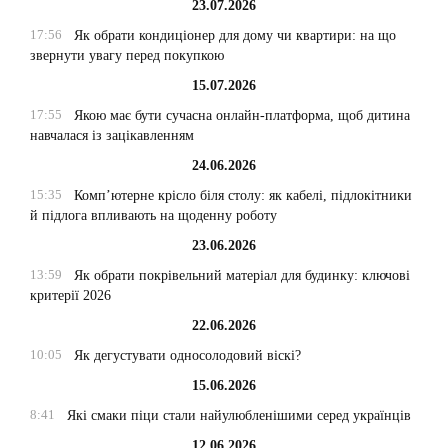
23.07.2026
17:56
Як обрати кондиціонер для дому чи квартири: на що
звернути увагу перед покупкою
15.07.2026
17:55
Якою має бути сучасна онлайн-платформа, щоб дитина
навчалася із зацікавленням
24.06.2026
15:35
Комп’ютерне крісло біля столу: як кабелі, підлокітники
й підлога впливають на щоденну роботу
23.06.2026
13:59
Як обрати покрівельний матеріал для будинку: ключові
критерії 2026
22.06.2026
10:05
Як дегустувати односолодовий віскі?
15.06.2026
8:41
Які смаки піци стали найулюбленішими серед українців
12.06.2026