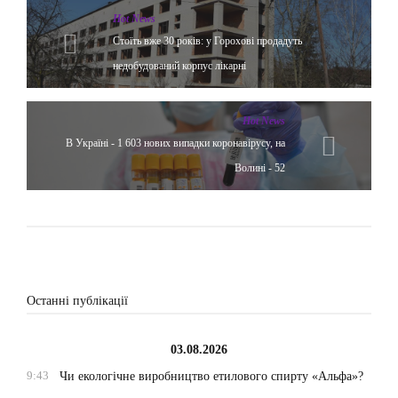
Hot News
Стоїть вже 30 років: у Горохові продадуть
недобудований корпус лікарні
Hot News
В Україні - 1 603 нових випадки коронавірусу, на
Волині - 52
Останні публікації
03.08.2026
9:43
Чи екологічне виробництво етилового спирту «Альфа»?