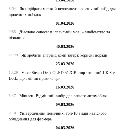
15.04.2026
8:54
Як підібрати міський велосипед: практичний гайд для
щоденних поїздок
01.04.2026
9:55
Дієслово conocer в іспанській мові – знайомство та
пізнання
30.03.2026
11:29
Як зробити апгрейд комп’ютера: корисні поради
25.03.2026
10:29
Valve Steam Deck OLED 512GB: портативний ПК Steam
Deck, що змінив правила гри
16.03.2026
8:47
Мішлен: Відмінний вибір для вашого автомобіля
09.03.2026
9:10
Універсальний помічник: топ-10 видів навісного
обладнання для фермера
04.03.2026