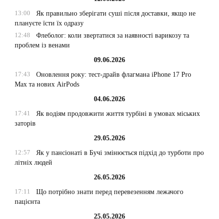
13:00
Як правильно зберігати суші після доставки, якщо не
плануєте їсти їх одразу
12:48
Флеболог: коли звертатися за наявності варикозу та
проблем із венами
09.06.2026
17:43
Оновлення року: тест-драйв флагмана iPhone 17 Pro
Max та нових AirPods
04.06.2026
17:41
Як водіям продовжити життя турбіні в умовах міських
заторів
29.05.2026
12:57
Як у пансіонаті в Бучі змінюється підхід до турботи про
літніх людей
26.05.2026
17:11
Що потрібно знати перед перевезенням лежачого
пацієнта
25.05.2026