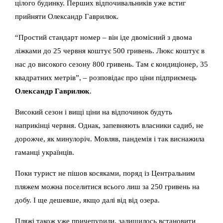
цілого будинку. Перших відпочивальників уже встиг
прийняти Олександр Гаврилюк.
“Простий стандарт номер – він іде двомісний з двома
ліжками до 25 червня коштує 500 гривень.
Люкс коштує в
нас до високого сезону 800 гривень. Там є кондиціонер, 35
квадратних метрів”, – розповідає про ціни підприємець
Олександр Гаврилюк
.
Високий сезон і вищі ціни на відпочинок будуть
наприкінці червня. Однак, запевняють власники садиб, не
дорожче, як минулоріч. Мовляв, пандемія і так виснажила
гаманці українців.
Поки турист не пішов косяками, поряд із Центральним
пляжем можна поселитися всього лиш за 250 гривень на
добу. І ще дешевше, якщо далі від від озера.
Пляжі також уже причепурили, залишилось встановити