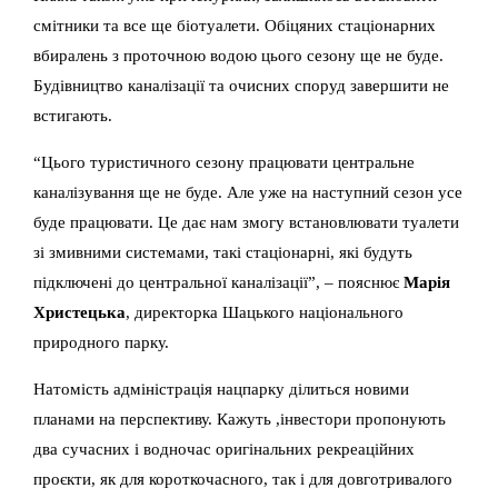
смітники та все ще біотуалети. Обіцяних стаціонарних
вбиралень з проточною водою цього сезону ще не буде.
Будівництво каналізації та очисних споруд завершити не
встигають.
“Цього туристичного сезону працювати центральне
каналізування ще не буде. Але уже на наступний сезон усе
буде працювати. Це дає нам змогу встановлювати туалети
зі змивними системами, такі стаціонарні, які будуть
підключені до центральної каналізації”, – пояснює
Марія
Христецька
, директорка Шацького національного
природного парку.
Натомість адміністрація нацпарку ділиться новими
планами на перспективу. Кажуть ,інвестори пропонують
два сучасних і водночас оригінальних рекреаційних
проєкти, як для короткочасного, так і для довготривалого