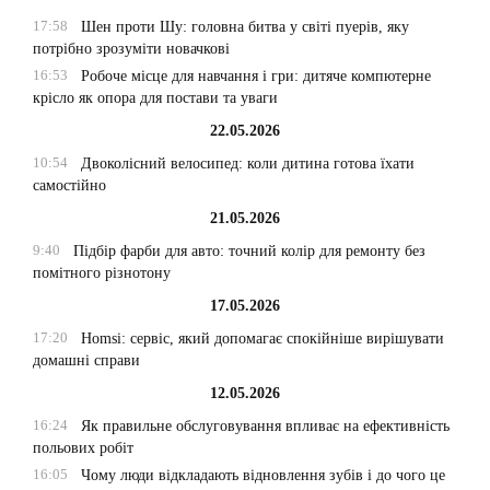
17:58
Шен проти Шу: головна битва у світі пуерів, яку
потрібно зрозуміти новачкові
16:53
Робоче місце для навчання і гри: дитяче компютерне
крісло як опора для постави та уваги
22.05.2026
10:54
Двоколісний велосипед: коли дитина готова їхати
самостійно
21.05.2026
9:40
Підбір фарби для авто: точний колір для ремонту без
помітного різнотону
17.05.2026
17:20
Homsi: сервіс, який допомагає спокійніше вирішувати
домашні справи
12.05.2026
16:24
Як правильне обслуговування впливає на ефективність
польових робіт
16:05
Чому люди відкладають відновлення зубів і до чого це