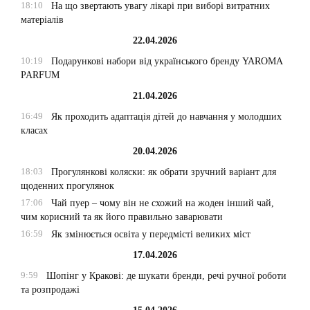
18:10
На що звертають увагу лікарі при виборі витратних
матеріалів
22.04.2026
10:19
Подарункові набори від українського бренду YAROMA
PARFUM
21.04.2026
16:49
Як проходить адаптація дітей до навчання у молодших
класах
20.04.2026
18:03
Прогулянкові коляски: як обрати зручний варіант для
щоденних прогулянок
17:06
Чай пуер – чому він не схожий на жоден інший чай,
чим корисний та як його правильно заварювати
16:59
Як змінюється освіта у передмісті великих міст
17.04.2026
9:59
Шопінг у Кракові: де шукати бренди, речі ручної роботи
та розпродажі