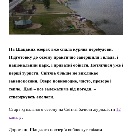
На Шацьких озерах вже спала курява перебудови.
Підготовку до сезону практично завершили і влада, і
національний парк, і приватні обійстя. Потяглися уже і
перші туристи. Світязь більше не викликає
занепокоєння. Озеро повноводне, чисто, прозоре і
тепле. Далі – все залежатиме від погоди, –
стверджують екологи.
Старт купального сезону на Світязі бачили журналісти
12
каналу
.
Дорога до Шацького поозер’я виблискує свіжим