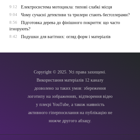
9:12
Електросистема мотоцикла: типові слабкі місця
9:04
Чому сучасні детективи та трилери стають бестселерами?
8:56
Підготовка дерева до фінішного покриття: що часто
ігнорують?
8:42
Подушки для вагітних: огляд форм і матеріалів
Copyright © 2025. Усі права захищені.
Використання матеріалів 12 каналу
дозволено за таких умов: збереження
логотипу на зображеннях, відтворення відео
у плеєрі YouTube, а також наявність
активного гіперпосилання на публікацію не
нижче другого абзацу.