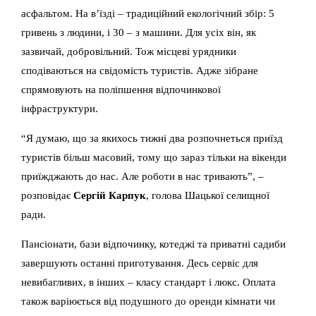
асфальтом. На в’їзді – традиційний екологічний збір: 5
гривень з людини, і 30 – з машини. Для усіх він, як
зазвичай, добровільний. Тож місцеві урядники
сподіваються на свідомість туристів. Адже зібране
спрямовують на поліпшення відпочинкової
інфраструктури.
“Я думаю, що за якихось тижні два розпочнеться приїзд
туристів більш масовий, тому що зараз тільки на вікенди
приїжджають до нас. Але роботи в нас тривають”, –
розповідає
Сергій Карпук
, голова Шацької селищної
ради.
Пансіонати, бази відпочинку, котеджі та приватні садиби
завершують останні приготування. Десь сервіс для
невибагливих, в інших – класу стандарт і люкс. Оплата
також варіюється від подушного до оренди кімнати чи