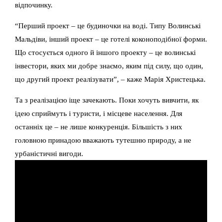
відпочинку.
“Перший проект – це будиночки на воді. Типу Волинські
Мальдіви, інший проект – це готелі коконоподібної форми.
Що стосується одного й іншого проекту – це волинські
інвестори, яких ми добре знаємо, яким під силу, що один,
що другий проект реалізувати”, – каже Марія Христецька.
Та з реалізацією іще зачекають. Поки хочуть вивчити, як
ідею сприймуть і туристи, і місцеве населення. Для
останніх це – не лише конкуренція. Більшість з них
головною принадою вважають тутешню природу, а не
урбаністичні вигоди.