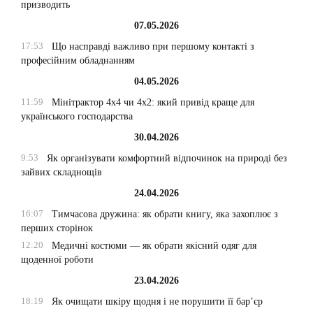
призводить
07.05.2026
17:53
Що насправді важливо при першому контакті з
професійним обладнанням
04.05.2026
11:59
Мінітрактор 4х4 чи 4х2: який привід краще для
українського господарства
30.04.2026
9:53
Як організувати комфортний відпочинок на природі без
зайвих складнощів
24.04.2026
16:07
Тимчасова дружина: як обрати книгу, яка захоплює з
перших сторінок
12:20
Медичні костюми — як обрати якісний одяг для
щоденної роботи
23.04.2026
18:19
Як очищати шкіру щодня і не порушити її бар’єр