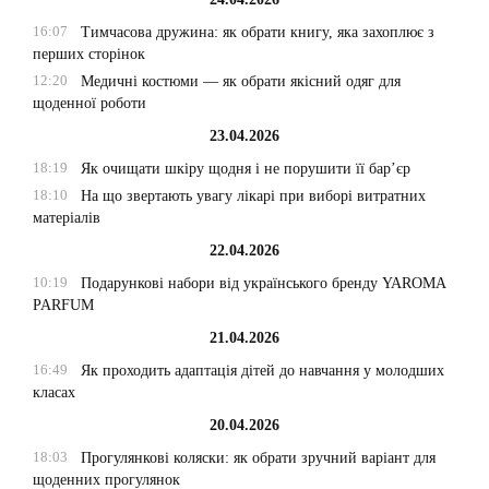
16:07
Тимчасова дружина: як обрати книгу, яка захоплює з
перших сторінок
12:20
Медичні костюми — як обрати якісний одяг для
щоденної роботи
23.04.2026
18:19
Як очищати шкіру щодня і не порушити її бар’єр
18:10
На що звертають увагу лікарі при виборі витратних
матеріалів
22.04.2026
10:19
Подарункові набори від українського бренду YAROMA
PARFUM
21.04.2026
16:49
Як проходить адаптація дітей до навчання у молодших
класах
20.04.2026
18:03
Прогулянкові коляски: як обрати зручний варіант для
щоденних прогулянок