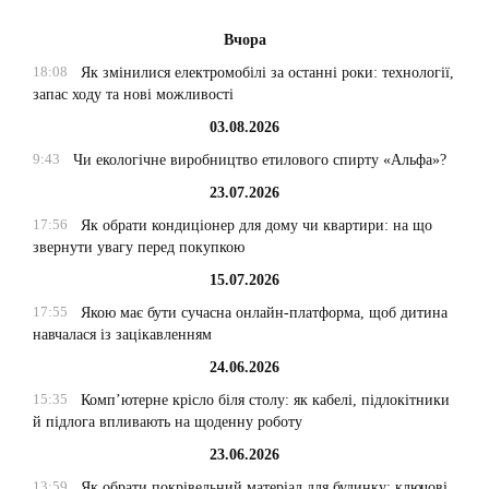
Вчора
18:08
Як змінилися електромобілі за останні роки: технології,
запас ходу та нові можливості
03.08.2026
9:43
Чи екологічне виробництво етилового спирту «Альфа»?
23.07.2026
17:56
Як обрати кондиціонер для дому чи квартири: на що
звернути увагу перед покупкою
15.07.2026
17:55
Якою має бути сучасна онлайн-платформа, щоб дитина
навчалася із зацікавленням
24.06.2026
15:35
Комп’ютерне крісло біля столу: як кабелі, підлокітники
й підлога впливають на щоденну роботу
23.06.2026
13:59
Як обрати покрівельний матеріал для будинку: ключові