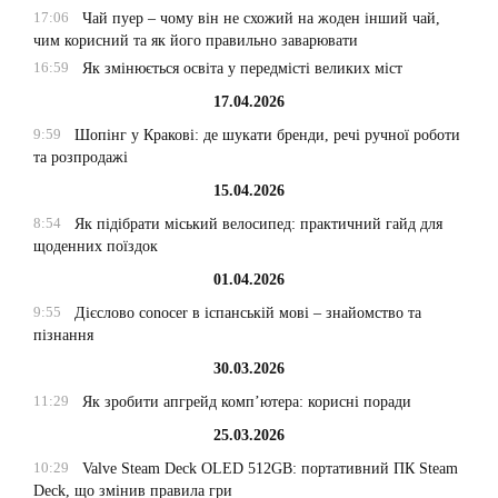
17:06
Чай пуер – чому він не схожий на жоден інший чай,
чим корисний та як його правильно заварювати
16:59
Як змінюється освіта у передмісті великих міст
17.04.2026
9:59
Шопінг у Кракові: де шукати бренди, речі ручної роботи
та розпродажі
15.04.2026
8:54
Як підібрати міський велосипед: практичний гайд для
щоденних поїздок
01.04.2026
9:55
Дієслово conocer в іспанській мові – знайомство та
пізнання
30.03.2026
11:29
Як зробити апгрейд комп’ютера: корисні поради
25.03.2026
10:29
Valve Steam Deck OLED 512GB: портативний ПК Steam
Deck, що змінив правила гри