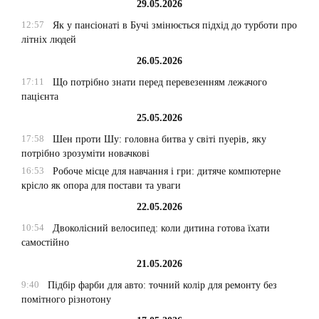
29.05.2026
12:57
Як у пансіонаті в Бучі змінюється підхід до турботи про
літніх людей
26.05.2026
17:11
Що потрібно знати перед перевезенням лежачого
пацієнта
25.05.2026
17:58
Шен проти Шу: головна битва у світі пуерів, яку
потрібно зрозуміти новачкові
16:53
Робоче місце для навчання і гри: дитяче компютерне
крісло як опора для постави та уваги
22.05.2026
10:54
Двоколісний велосипед: коли дитина готова їхати
самостійно
21.05.2026
9:40
Підбір фарби для авто: точний колір для ремонту без
помітного різнотону