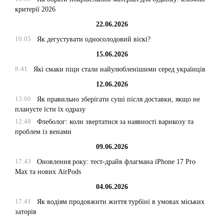
критерії 2026
22.06.2026
10:05
Як дегустувати односолодовий віскі?
15.06.2026
8:41
Які смаки піци стали найулюбленішими серед українців
12.06.2026
13:00
Як правильно зберігати суші після доставки, якщо не
плануєте їсти їх одразу
12:48
Флеболог: коли звертатися за наявності варикозу та
проблем із венами
09.06.2026
17:43
Оновлення року: тест-драйв флагмана iPhone 17 Pro
Max та нових AirPods
04.06.2026
17:41
Як водіям продовжити життя турбіні в умовах міських
заторів