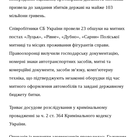
призвела до завдання збитків державі на майже 103
мільйони гривень.
Співробітники СБ України провели 23 обшуки на митних
постах «Луцьк», «Рівне», «Дубно», «Сарни» Поліської
митниці та місцях проживання фігурантів справи.
Правоохоронці вилучили господарську документацію,
номерні знаки автотранспортних засобів, митні та
комерційні документи, засоби зв‘язку, комп‘ютерну
техніка, що підтверджують незаконні оборудки під час
митного оформлення автомобілів та завдані державному
бюджету битки.
Триває досудове розслідування у кримінальному
провадженні за ч. 2 ст. 364 Кримінального кодексу
України.
Операція із викриття зловмисників проводилась Головним