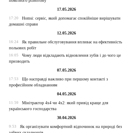
помітного різнотону
17.05.2026
17:20
Homsi: сервіс, який допомагає спокійніше вирішувати
домашні справи
12.05.2026
16:24
Як правильне обслуговування впливає на ефективність
польових робіт
16:05
Чому люди відкладають відновлення зубів і до чого це
призводить
07.05.2026
17:53
Що насправді важливо при першому контакті з
професійним обладнанням
04.05.2026
11:59
Мінітрактор 4х4 чи 4х2: який привід краще для
українського господарства
30.04.2026
9:53
Як організувати комфортний відпочинок на природі без
зайвих складнощів