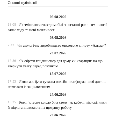
Останні публікації
06.08.2026
18:08
Як змінилися електромобілі за останні роки: технології,
запас ходу та нові можливості
03.08.2026
9:43
Чи екологічне виробництво етилового спирту «Альфа»?
23.07.2026
17:56
Як обрати кондиціонер для дому чи квартири: на що
звернути увагу перед покупкою
15.07.2026
17:55
Якою має бути сучасна онлайн-платформа, щоб дитина
навчалася із зацікавленням
24.06.2026
15:35
Комп’ютерне крісло біля столу: як кабелі, підлокітники
й підлога впливають на щоденну роботу
23.06.2026