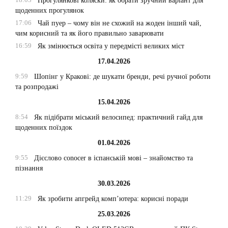
Прогулянкові коляски: як обрати зручний варіант для
щоденних прогулянок
17:06
Чай пуер – чому він не схожий на жоден інший чай,
чим корисний та як його правильно заварювати
16:59
Як змінюється освіта у передмісті великих міст
17.04.2026
9:59
Шопінг у Кракові: де шукати бренди, речі ручної роботи
та розпродажі
15.04.2026
8:54
Як підібрати міський велосипед: практичний гайд для
щоденних поїздок
01.04.2026
9:55
Дієслово conocer в іспанській мові – знайомство та
пізнання
30.03.2026
11:29
Як зробити апгрейд комп’ютера: корисні поради
25.03.2026