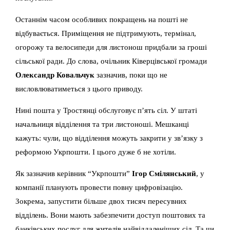
Останнім часом особливих покращень на пошті не
відбувається. Приміщення не підтримують, термінал,
огорожу та велосипеди для листонош придбали за гроші
сільської ради. До слова, очільник Ківерцівської громади
Олександр Ковальчук
зазначив, поки що не
висловлюватиметься з цього приводу.
Нині пошта у Тростянці обслуговує п’ять сіл. У штаті
начальниця відділення та три листоноші. Мешканці
кажуть: чули, що відділення можуть закрити у зв’язку з
реформою Укрпошти. І цього дуже б не хотіли.
Як зазначив керівник “Укрпошти”
Ігор Смілянський
, у
компанії планують провести повну цифровізацію.
Зокрема, запустити більше двох тисяч пересувних
відділень. Вони мають забезпечити доступ поштових та
банківських послуг для жителів найвіддаленіших сіл. Та чи