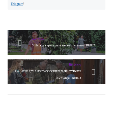
Telegram
!
Hot News
У Луцьку вкрали унікального соняшника. ВІДЕО
Hot News
На Волині діти з малозабезпечених родин отримали
комп'ютери. ВІДЕО