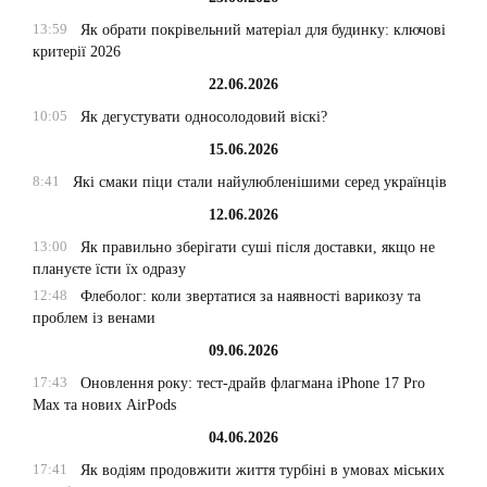
13:59
Як обрати покрівельний матеріал для будинку: ключові
критерії 2026
22.06.2026
10:05
Як дегустувати односолодовий віскі?
15.06.2026
8:41
Які смаки піци стали найулюбленішими серед українців
12.06.2026
13:00
Як правильно зберігати суші після доставки, якщо не
плануєте їсти їх одразу
12:48
Флеболог: коли звертатися за наявності варикозу та
проблем із венами
09.06.2026
17:43
Оновлення року: тест-драйв флагмана iPhone 17 Pro
Max та нових AirPods
04.06.2026
17:41
Як водіям продовжити життя турбіні в умовах міських