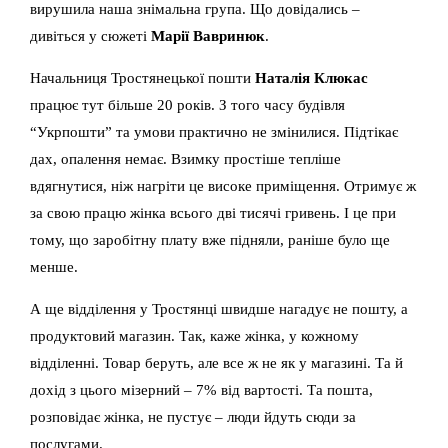
вирушила наша знімальна група. Що довідались –
дивіться у сюжеті
Марії Вавринюк
.
Начальниця Тростянецької пошти
Наталія Клюкас
працює тут більше 20 років. З того часу будівля
“Укрпошти” та умови практично не змінилися. Підтікає
дах, опалення немає. Взимку простіше тепліше
вдягнутися, ніж нагріти це високе приміщення. Отримує ж
за свою працю жінка всього дві тисячі гривень. І це при
тому, що заробітну плату вже підняли, раніше було ще
менше.
А ще відділення у Тростянці швидше нагадує не пошту, а
продуктовий магазин. Так, каже жінка, у кожному
відділенні. Товар беруть, але все ж не як у магазині. Та й
дохід з цього мізерний – 7% від вартості. Та пошта,
розповідає жінка, не пустує – люди йдуть сюди за
послугами.