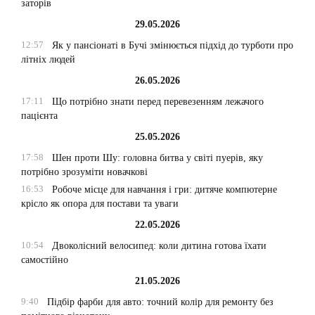
заторів
29.05.2026
12:57
Як у пансіонаті в Бучі змінюється підхід до турботи про
літніх людей
26.05.2026
17:11
Що потрібно знати перед перевезенням лежачого
пацієнта
25.05.2026
17:58
Шен проти Шу: головна битва у світі пуерів, яку
потрібно зрозуміти новачкові
16:53
Робоче місце для навчання і гри: дитяче компютерне
крісло як опора для постави та уваги
22.05.2026
10:54
Двоколісний велосипед: коли дитина готова їхати
самостійно
21.05.2026
9:40
Підбір фарби для авто: точний колір для ремонту без