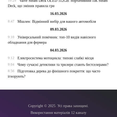
10:29
Valve Steam Deck OLED 512GB: портативний ПК Steam
Deck, що змінив правила гри
16.03.2026
8:47
Мішлен: Відмінний вибір для вашого автомобіля
09.03.2026
9:10
Універсальний помічник: топ-10 видів навісного
обладнання для фермера
04.03.2026
9:12
Електросистема мотоцикла: типові слабкі місця
9:04
Чому сучасні детективи та трилери стають бестселерами?
8:56
Підготовка дерева до фінішного покриття: що часто
ігнорують?
Copyright © 2025. Усі права захищені.
Використання матеріалів 12 каналу