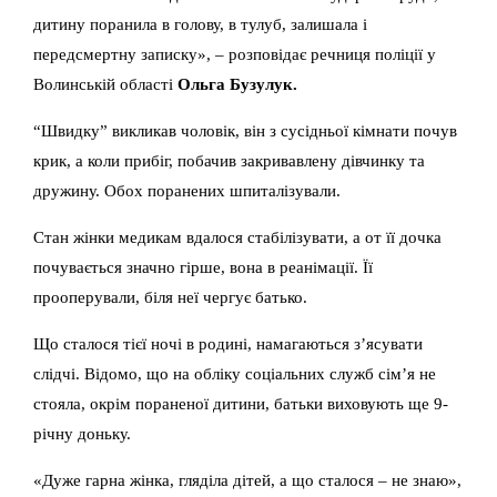
дитину поранила в голову, в тулуб, залишала і
передсмертну записку», – розповідає речниця поліції у
Волинській області
Ольга Бузулук.
“Швидку” викликав чоловік, він з сусідньої кімнати почув
крик, а коли прибіг, побачив закривавлену дівчинку та
дружину. Обох поранених шпиталізували.
Стан жінки медикам вдалося стабілізувати, а от її дочка
почувається значно гірше, вона в реанімації. Її
прооперували, біля неї чергує батько.
Що сталося тієї ночі в родині, намагаються з’ясувати
слідчі. Відомо, що на обліку соціальних служб сім’я не
стояла, окрім пораненої дитини, батьки виховують ще 9-
річну доньку.
«Дуже гарна жінка, гляділа дітей, а що сталося – не знаю»,