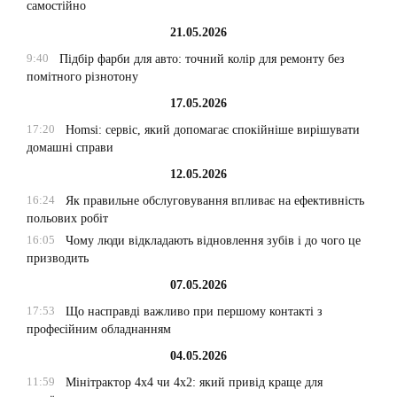
самостійно
21.05.2026
9:40
Підбір фарби для авто: точний колір для ремонту без
помітного різнотону
17.05.2026
17:20
Homsi: сервіс, який допомагає спокійніше вирішувати
домашні справи
12.05.2026
16:24
Як правильне обслуговування впливає на ефективність
польових робіт
16:05
Чому люди відкладають відновлення зубів і до чого це
призводить
07.05.2026
17:53
Що насправді важливо при першому контакті з
професійним обладнанням
04.05.2026
11:59
Мінітрактор 4х4 чи 4х2: який привід краще для