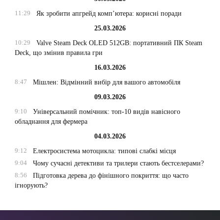
11:29
Як зробити апгрейд комп’ютера: корисні поради
25.03.2026
10:29
Valve Steam Deck OLED 512GB: портативний ПК Steam
Deck, що змінив правила гри
16.03.2026
8:47
Мішлен: Відмінний вибір для вашого автомобіля
09.03.2026
9:10
Універсальний помічник: топ-10 видів навісного
обладнання для фермера
04.03.2026
9:12
Електросистема мотоцикла: типові слабкі місця
9:04
Чому сучасні детективи та трилери стають бестселерами?
8:56
Підготовка дерева до фінішного покриття: що часто
ігнорують?