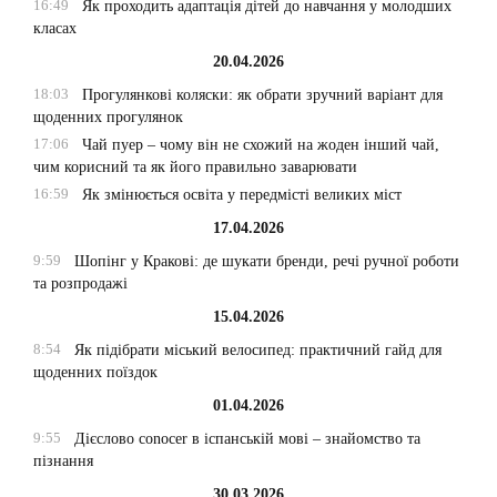
16:49
Як проходить адаптація дітей до навчання у молодших
класах
20.04.2026
18:03
Прогулянкові коляски: як обрати зручний варіант для
щоденних прогулянок
17:06
Чай пуер – чому він не схожий на жоден інший чай,
чим корисний та як його правильно заварювати
16:59
Як змінюється освіта у передмісті великих міст
17.04.2026
9:59
Шопінг у Кракові: де шукати бренди, речі ручної роботи
та розпродажі
15.04.2026
8:54
Як підібрати міський велосипед: практичний гайд для
щоденних поїздок
01.04.2026
9:55
Дієслово conocer в іспанській мові – знайомство та
пізнання
30.03.2026