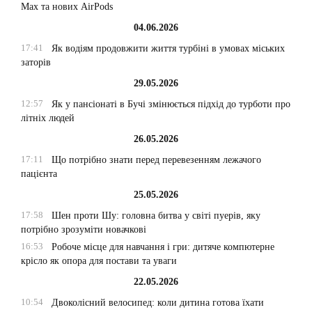
Max та нових AirPods
04.06.2026
17:41
Як водіям продовжити життя турбіні в умовах міських
заторів
29.05.2026
12:57
Як у пансіонаті в Бучі змінюється підхід до турботи про
літніх людей
26.05.2026
17:11
Що потрібно знати перед перевезенням лежачого
пацієнта
25.05.2026
17:58
Шен проти Шу: головна битва у світі пуерів, яку
потрібно зрозуміти новачкові
16:53
Робоче місце для навчання і гри: дитяче компютерне
крісло як опора для постави та уваги
22.05.2026
10:54
Двоколісний велосипед: коли дитина готова їхати