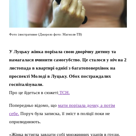
Фото ілюстративне (Джерело фото: Магноля-ТВ)
У Луцьку жінка порізала свою дворічну дитину та
намагалася вчинити самогубство. Це сталося у ніч на 2
листопада в квартирі однієї з багатоповерхівок на
проспекті Молоді в Луцьку. Обох постраждалих
госпіталізували.
Про це йдеться в сюжеті
ТСН.
Попередньо відомо, що
мати порізала дочку, а потім
себе.
Поруч була записка, її зміст в поліції поки не
оприлюднюють.
«Жінка встигла завдати собі множинних ударів в груди,