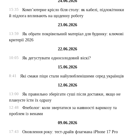
24.06.2026
15:35
Комп’ютерне крісло біля столу: як кабелі, підлокітники
й підлога впливають на щоденну роботу
23.06.2026
13:59
Як обрати покрівельний матеріал для будинку: ключові
критерії 2026
22.06.2026
10:05
Як дегустувати односолодовий віскі?
15.06.2026
8:41
Які смаки піци стали найулюбленішими серед українців
12.06.2026
13:00
Як правильно зберігати суші після доставки, якщо не
плануєте їсти їх одразу
12:48
Флеболог: коли звертатися за наявності варикозу та
проблем із венами
09.06.2026
17:43
Оновлення року: тест-драйв флагмана iPhone 17 Pro