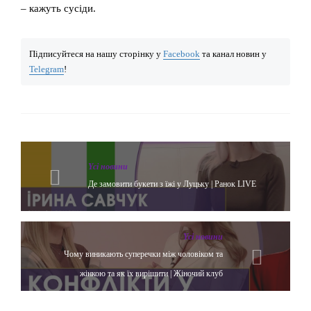
– кажуть сусіди.
Підписуйтеся на нашу сторінку у
Facebook
та канал новин у
Telegram
!
Yсі новини
Де замовити букети з їжі у Луцьку | Ранок LIVE
Yсі новини
Чому виникають суперечки між чоловіком та
жінкою та як їх вирішити | Жіночий клуб