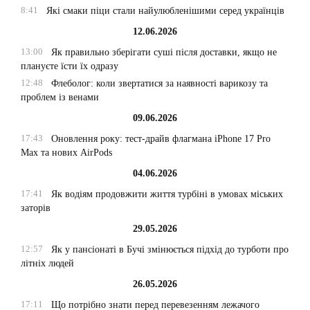
8:41
Які смаки піци стали найулюбленішими серед українців
12.06.2026
13:00
Як правильно зберігати суші після доставки, якщо не
плануєте їсти їх одразу
12:48
Флеболог: коли звертатися за наявності варикозу та
проблем із венами
09.06.2026
17:43
Оновлення року: тест-драйв флагмана iPhone 17 Pro
Max та нових AirPods
04.06.2026
17:41
Як водіям продовжити життя турбіні в умовах міських
заторів
29.05.2026
12:57
Як у пансіонаті в Бучі змінюється підхід до турботи про
літніх людей
26.05.2026
17:11
Що потрібно знати перед перевезенням лежачого