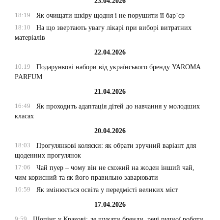
23.04.2026
18:19
Як очищати шкіру щодня і не порушити її бар’єр
18:10
На що звертають увагу лікарі при виборі витратних
матеріалів
22.04.2026
10:19
Подарункові набори від українського бренду YAROMA
PARFUM
21.04.2026
16:49
Як проходить адаптація дітей до навчання у молодших
класах
20.04.2026
18:03
Прогулянкові коляски: як обрати зручний варіант для
щоденних прогулянок
17:06
Чай пуер – чому він не схожий на жоден інший чай,
чим корисний та як його правильно заварювати
16:59
Як змінюється освіта у передмісті великих міст
17.04.2026
9:59
Шопінг у Кракові: де шукати бренди, речі ручної роботи