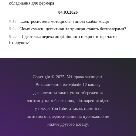
обладнання для фермера
04.03.2026
9:12
Електросистема мотоцикла: типові слабкі місця
9:04
Чому сучасні детективи та трилери стають бестселерами?
8:56
Підготовка дерева до фінішного покриття: що часто
ігнорують?
Copyright © 2025. Усі права захищені.
Використання матеріалів 12 каналу
дозволено за таких умов: збереження
логотипу на зображеннях, відтворення відео
у плеєрі YouTube, а також наявність
активного гіперпосилання на публікацію не
нижче другого абзацу.