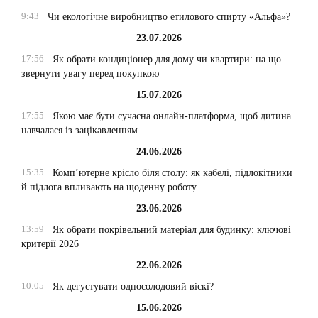
9:43
Чи екологічне виробництво етилового спирту «Альфа»?
23.07.2026
17:56
Як обрати кондиціонер для дому чи квартири: на що
звернути увагу перед покупкою
15.07.2026
17:55
Якою має бути сучасна онлайн-платформа, щоб дитина
навчалася із зацікавленням
24.06.2026
15:35
Комп’ютерне крісло біля столу: як кабелі, підлокітники
й підлога впливають на щоденну роботу
23.06.2026
13:59
Як обрати покрівельний матеріал для будинку: ключові
критерії 2026
22.06.2026
10:05
Як дегустувати односолодовий віскі?
15.06.2026