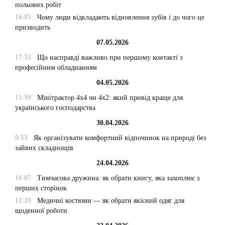
польових робіт
16:05
Чому люди відкладають відновлення зубів і до чого це
призводить
07.05.2026
17:53
Що насправді важливо при першому контакті з
професійним обладнанням
04.05.2026
11:59
Мінітрактор 4х4 чи 4х2: який привід краще для
українського господарства
30.04.2026
9:53
Як організувати комфортний відпочинок на природі без
зайвих складнощів
24.04.2026
16:07
Тимчасова дружина: як обрати книгу, яка захоплює з
перших сторінок
12:20
Медичні костюми — як обрати якісний одяг для
щоденної роботи