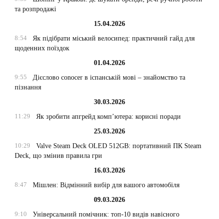
та розпродажі
15.04.2026
8:54
Як підібрати міський велосипед: практичний гайд для
щоденних поїздок
01.04.2026
9:55
Дієслово conocer в іспанській мові – знайомство та
пізнання
30.03.2026
11:29
Як зробити апгрейд комп’ютера: корисні поради
25.03.2026
10:29
Valve Steam Deck OLED 512GB: портативний ПК Steam
Deck, що змінив правила гри
16.03.2026
8:47
Мішлен: Відмінний вибір для вашого автомобіля
09.03.2026
9:10
Універсальний помічник: топ-10 видів навісного