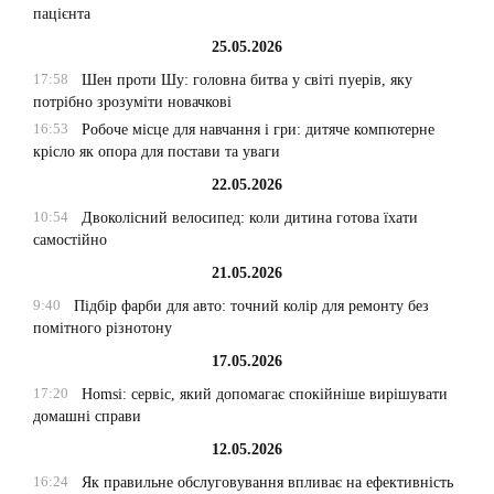
пацієнта
25.05.2026
17:58
Шен проти Шу: головна битва у світі пуерів, яку
потрібно зрозуміти новачкові
16:53
Робоче місце для навчання і гри: дитяче компютерне
крісло як опора для постави та уваги
22.05.2026
10:54
Двоколісний велосипед: коли дитина готова їхати
самостійно
21.05.2026
9:40
Підбір фарби для авто: точний колір для ремонту без
помітного різнотону
17.05.2026
17:20
Homsi: сервіс, який допомагає спокійніше вирішувати
домашні справи
12.05.2026
16:24
Як правильне обслуговування впливає на ефективність