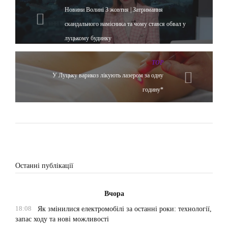
Новини Волині 3 жовтня | Затримання
скандального намісника та чому стався обвал у
луцькому будинку
TOP
У Луцьку варикоз лікують лазером за одну
годину*
Останні публікації
Вчора
18:08
Як змінилися електромобілі за останні роки: технології,
запас ходу та нові можливості