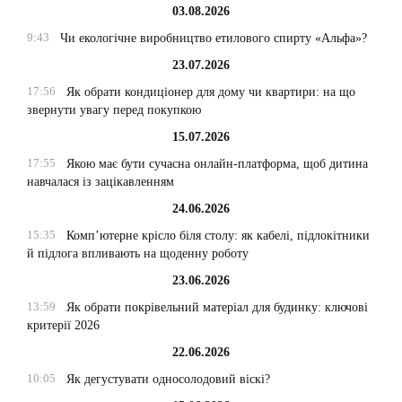
03.08.2026
9:43
Чи екологічне виробництво етилового спирту «Альфа»?
23.07.2026
17:56
Як обрати кондиціонер для дому чи квартири: на що
звернути увагу перед покупкою
15.07.2026
17:55
Якою має бути сучасна онлайн-платформа, щоб дитина
навчалася із зацікавленням
24.06.2026
15:35
Комп’ютерне крісло біля столу: як кабелі, підлокітники
й підлога впливають на щоденну роботу
23.06.2026
13:59
Як обрати покрівельний матеріал для будинку: ключові
критерії 2026
22.06.2026
10:05
Як дегустувати односолодовий віскі?