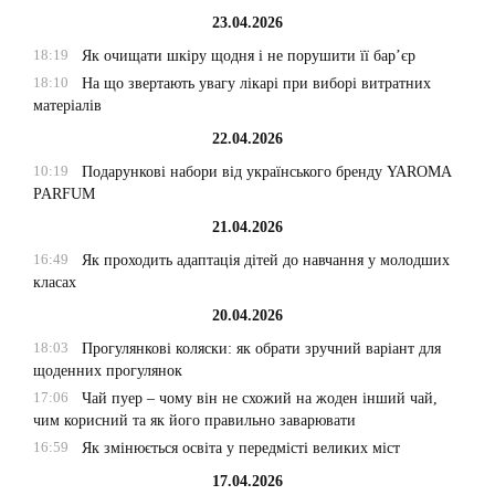
23.04.2026
18:19
Як очищати шкіру щодня і не порушити її бар’єр
18:10
На що звертають увагу лікарі при виборі витратних
матеріалів
22.04.2026
10:19
Подарункові набори від українського бренду YAROMA
PARFUM
21.04.2026
16:49
Як проходить адаптація дітей до навчання у молодших
класах
20.04.2026
18:03
Прогулянкові коляски: як обрати зручний варіант для
щоденних прогулянок
17:06
Чай пуер – чому він не схожий на жоден інший чай,
чим корисний та як його правильно заварювати
16:59
Як змінюється освіта у передмісті великих міст
17.04.2026