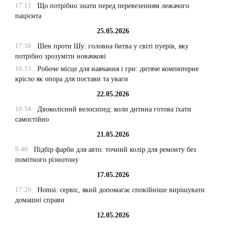
17:11
Що потрібно знати перед перевезенням лежачого
пацієнта
25.05.2026
17:58
Шен проти Шу: головна битва у світі пуерів, яку
потрібно зрозуміти новачкові
16:53
Робоче місце для навчання і гри: дитяче компютерне
крісло як опора для постави та уваги
22.05.2026
10:54
Двоколісний велосипед: коли дитина готова їхати
самостійно
21.05.2026
9:40
Підбір фарби для авто: точний колір для ремонту без
помітного різнотону
17.05.2026
17:20
Homsi: сервіс, який допомагає спокійніше вирішувати
домашні справи
12.05.2026