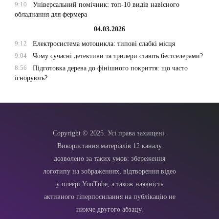
9:10
Універсальний помічник: топ-10 видів навісного
обладнання для фермера
04.03.2026
9:12
Електросистема мотоцикла: типові слабкі місця
9:04
Чому сучасні детективи та трилери стають бестселерами?
8:56
Підготовка дерева до фінішного покриття: що часто
ігнорують?
Copyright © 2025. Усі права захищені.
Використання матеріалів 12 каналу
дозволено за таких умов: збереження
логотипу на зображеннях, відтворення відео
у плеєрі YouTube, а також наявність
активного гіперпосилання на публікацію не
нижче другого абзацу.