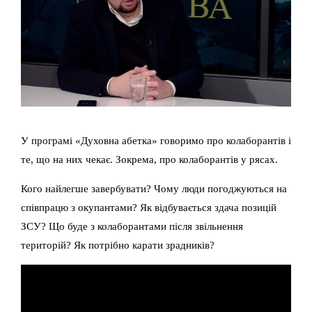
У програмі «Духовна абетка» говоримо про колаборантів і
те, що на них чекає. Зокрема, про колаборантів у рясах.
Кого найлегше завербувати? Чому люди погоджуються на
співпрацю з окупантами? Як відбувається здача позицій
ЗСУ? Що буде з колаборантами після звільнення
територій? Як потрібно карати зрадників?