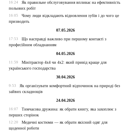
16:24
Як правильне обслуговування впливає на ефективність
польових робіт
16:05
Чому люди відкладають відновлення зубів і до чого це
призводить
07.05.2026
17:53
Що насправді важливо при першому контакті з
професійним обладнанням
04.05.2026
11:59
Мінітрактор 4х4 чи 4х2: який привід краще для
українського господарства
30.04.2026
9:53
Як організувати комфортний відпочинок на природі без
зайвих складнощів
24.04.2026
16:07
Тимчасова дружина: як обрати книгу, яка захоплює з
перших сторінок
12:20
Медичні костюми — як обрати якісний одяг для
щоденної роботи