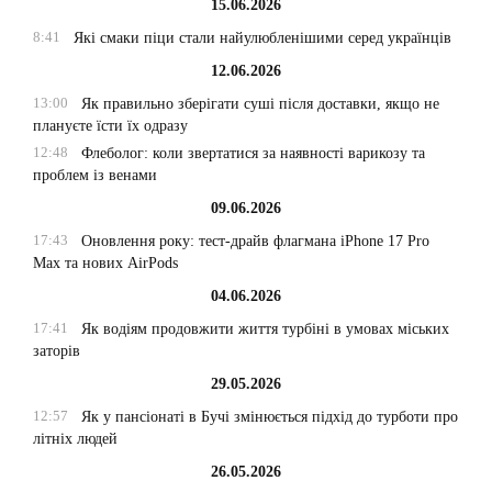
15.06.2026
8:41
Які смаки піци стали найулюбленішими серед українців
12.06.2026
13:00
Як правильно зберігати суші після доставки, якщо не
плануєте їсти їх одразу
12:48
Флеболог: коли звертатися за наявності варикозу та
проблем із венами
09.06.2026
17:43
Оновлення року: тест-драйв флагмана iPhone 17 Pro
Max та нових AirPods
04.06.2026
17:41
Як водіям продовжити життя турбіні в умовах міських
заторів
29.05.2026
12:57
Як у пансіонаті в Бучі змінюється підхід до турботи про
літніх людей
26.05.2026