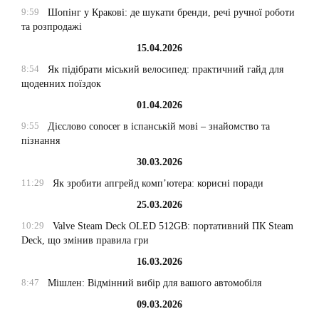
9:59
Шопінг у Кракові: де шукати бренди, речі ручної роботи
та розпродажі
15.04.2026
8:54
Як підібрати міський велосипед: практичний гайд для
щоденних поїздок
01.04.2026
9:55
Дієслово conocer в іспанській мові – знайомство та
пізнання
30.03.2026
11:29
Як зробити апгрейд комп’ютера: корисні поради
25.03.2026
10:29
Valve Steam Deck OLED 512GB: портативний ПК Steam
Deck, що змінив правила гри
16.03.2026
8:47
Мішлен: Відмінний вибір для вашого автомобіля
09.03.2026