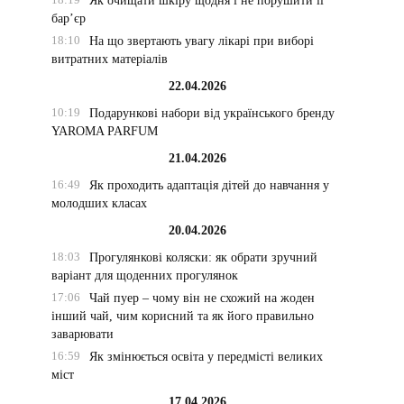
Як очищати шкіру щодня і не порушити її
бар’єр
18:10
На що звертають увагу лікарі при виборі
витратних матеріалів
22.04.2026
10:19
Подарункові набори від українського бренду
YAROMA PARFUM
21.04.2026
16:49
Як проходить адаптація дітей до навчання у
молодших класах
20.04.2026
18:03
Прогулянкові коляски: як обрати зручний
варіант для щоденних прогулянок
17:06
Чай пуер – чому він не схожий на жоден
інший чай, чим корисний та як його правильно
заварювати
16:59
Як змінюється освіта у передмісті великих
міст
17.04.2026