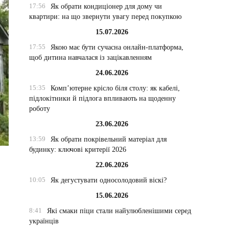
17:56
Як обрати кондиціонер для дому чи
квартири: на що звернути увагу перед покупкою
15.07.2026
17:55
Якою має бути сучасна онлайн-платформа,
щоб дитина навчалася із зацікавленням
24.06.2026
15:35
Комп’ютерне крісло біля столу: як кабелі,
підлокітники й підлога впливають на щоденну
роботу
23.06.2026
13:59
Як обрати покрівельний матеріал для
будинку: ключові критерії 2026
22.06.2026
10:05
Як дегустувати односолодовий віскі?
15.06.2026
8:41
Які смаки піци стали найулюбленішими серед
українців