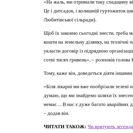
«На жаль, ми отримали таку спадщину ві
Це і дитсадок, і колишній гуртожиток шк
Любитівської сільради).
Щоб їх законно сьогодні знести, треба м
кошти на земельну ділянку, на технічні 
укласти договір із підрядною організаці
сотні тисяч гривень», – розповів голов
Тому, каже він, доведеться діяти іншим
«Біля лікарні ми вже пообрізали зелені 
думаю, що ми знайдемо шляхи їх знесенн
немає… В нас є дуже багато аварійних 
– додав він.
ЧИТАТИ ТАКОЖ:
Чи врятують легенд