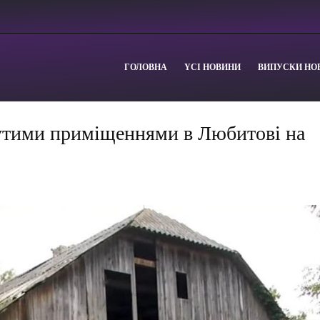
ГОЛОВНА
YСІ НОВИНИ
ВИПУСКИ НО
утими приміщеннями в Любитові на