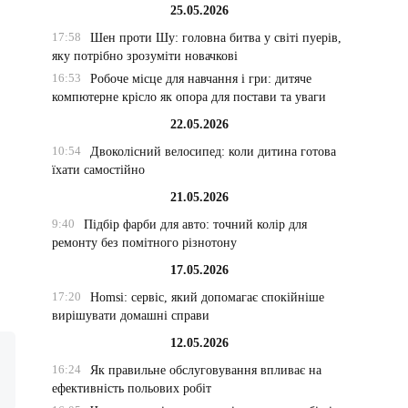
25.05.2026
17:58
Шен проти Шу: головна битва у світі пуерів,
яку потрібно зрозуміти новачкові
16:53
Робоче місце для навчання і гри: дитяче
компютерне крісло як опора для постави та уваги
22.05.2026
10:54
Двоколісний велосипед: коли дитина готова
їхати самостійно
21.05.2026
9:40
Підбір фарби для авто: точний колір для
ремонту без помітного різнотону
17.05.2026
17:20
Homsi: сервіс, який допомагає спокійніше
вирішувати домашні справи
12.05.2026
16:24
Як правильне обслуговування впливає на
ефективність польових робіт