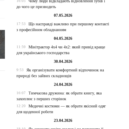
16:05
Чому люди відкладають відновлення зубів і
до чого це призводить
07.05.2026
17:53
Що насправді важливо при першому контакті
з професійним обладнанням
04.05.2026
11:59
Мінітрактор 4х4 чи 4х2: який привід краще
для українського господарства
30.04.2026
9:53
Як організувати комфортний відпочинок на
природі без зайвих складнощів
24.04.2026
16:07
Тимчасова дружина: як обрати книгу, яка
захоплює з перших сторінок
12:20
Медичні костюми — як обрати якісний одяг
для щоденної роботи
23.04.2026
18:19