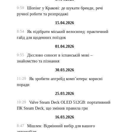
9:59
Шопінг у Кракові: де шукати бренди, речі
ручної роботи та розпродажі
15.04.2026
8:54
Як підібрати міський велосипед: практичний
гайд для щоденних поїздок
01.04.2026
9:55
Дієслово conocer в іспанській мові –
знайомство та пізнання
30.03.2026
11:29
Як зробити апгрейд комп’ютера: корисні
поради
25.03.2026
10:29
Valve Steam Deck OLED 512GB: портативний
ПК Steam Deck, що змінив правила гри
16.03.2026
8:47
Мішлен: Відмінний вибір для вашого
автомобіля