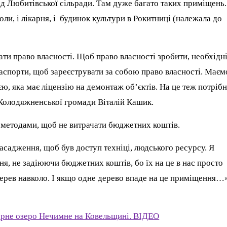
д Любитівської сільради. Там дуже багато таких приміщень.
оли, і лікарня, і будинок культури в Рокитниці (належала до
ати право власності. Щоб право власності зробити, необхідн
паспорти, щоб зареєструвати за собою право власності. Маєм
єю, яка має ліцензію на демонтаж об’єктів. На це теж потріб
а Колодяжненської громади Віталій Кашик.
и методами, щоб не витрачати бюджетних коштів.
насадження, щоб був доступ техніці, людського ресурсу. Я
я, не задіюючи бюджетних коштів, бо їх на це в нас просто
дерев навколо. І якщо одне дерево впаде на це приміщення…
арне озеро Нечимне на Ковельщині. ВІДЕО