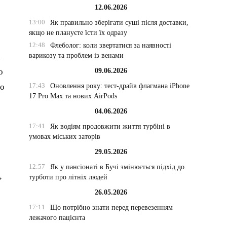
12.06.2026
13:00
Як правильно зберігати суші після доставки,
якщо не плануєте їсти їх одразу
12:48
Флеболог: коли звертатися за наявності
варикозу та проблем із венами
і
09.06.2026
о
17:43
Оновлення року: тест-драйв флагмана iPhone
но
17 Pro Max та нових AirPods
04.06.2026
17:41
Як водіям продовжити життя турбіні в
умовах міських заторів
29.05.2026
12:57
Як у пансіонаті в Бучі змінюється підхід до
турботи про літніх людей
»
26.05.2026
17:11
Що потрібно знати перед перевезенням
лежачого пацієнта