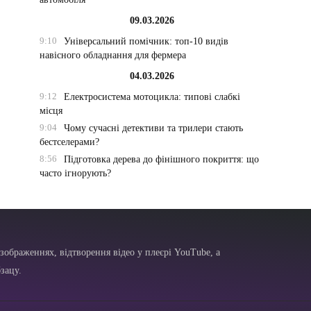
09.03.2026
9:10
Універсальний помічник: топ-10 видів
навісного обладнання для фермера
04.03.2026
9:12
Електросистема мотоцикла: типові слабкі
місця
9:04
Чому сучасні детективи та трилери стають
бестселерами?
8:56
Підготовка дерева до фінішного покриття: що
часто ігнорують?
зображеннях, відтворення відео у плеєрі YouTube, а
зацу.