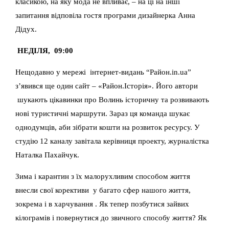
класикою, на яку мода не впливає, – на ці на інші
запитання відповіла гостя програми дизайнерка Анна
Дідух.
НЕДІЛЯ, 09:00
Нещодавно у мережі інтернет-видань “Район.in.ua”
з’явився ще один сайт – «Район.Історія». Його автори
шукають цікавинки про Волинь історичну та розвивають
нові туристичні маршрути. Зараз ця команда шукає
однодумців, аби зібрати кошти на розвиток ресурсу. У
студію 12 каналу завітала керівниця проекту, журналістка
Наталка Пахайчук.
Зима і карантин з їх малорухливим способом життя
внесли свої корективи у багато сфер нашого життя,
зокрема і в харчування . Як тепер позбутися зайвих
кілограмів і повернутися до звичного способу життя? Як