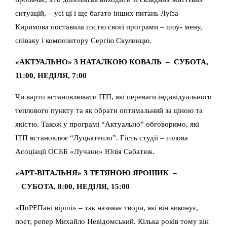
ситуацій, – усі ці і ще багато інших питань Луїза
Киримова поставила гостю своєї програми – шоу- мену,
співаку і композитору Сергію Скулинцю.
«АКТУАЛЬНО» З НАТАЛКОЮ КОВАЛЬ – СУБОТА,
11:00, НЕДІЛЯ, 7:00
Чи варто встановлювати ІТП, які переваги індивідуального
теплового пункту та як обрати оптимальний за ціною та
якістю. Також у програмі “Актуально” обговоримо, які
ІТП встановлює “Луцьктепло”. Гість студії – голова
Асоціації ОСББ «Лучани» Юлія Сабатюк.
«АРТ-ВІТАЛЬНЯ» З ТЕТЯНОЮ ЯРОШИК –
СУБОТА, 8:00, НЕДІЛЯ, 15:00
«ПоРЕПані вірші» – так називає твори, які він виконує,
поет, репер Михайло Невідомський. Кілька років тому він