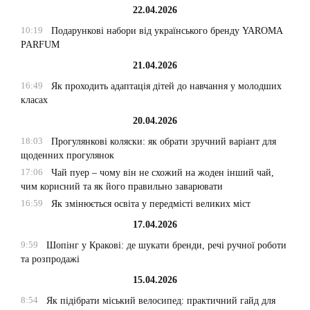
22.04.2026
10:19
Подарункові набори від українського бренду YAROMA
PARFUM
21.04.2026
16:49
Як проходить адаптація дітей до навчання у молодших
класах
20.04.2026
18:03
Прогулянкові коляски: як обрати зручний варіант для
щоденних прогулянок
17:06
Чай пуер – чому він не схожий на жоден інший чай,
чим корисний та як його правильно заварювати
16:59
Як змінюється освіта у передмісті великих міст
17.04.2026
9:59
Шопінг у Кракові: де шукати бренди, речі ручної роботи
та розпродажі
15.04.2026
8:54
Як підібрати міський велосипед: практичний гайд для