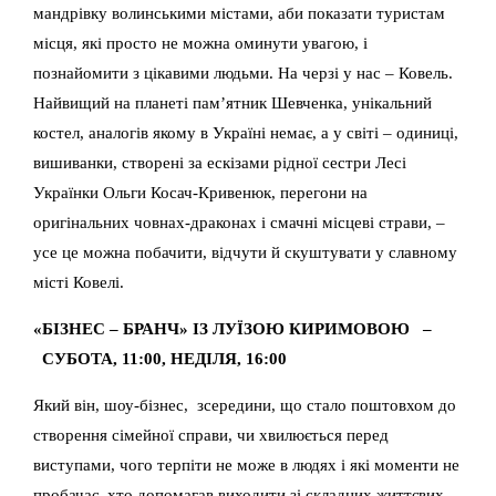
мандрівку волинськими містами, аби показати туристам
місця, які просто не можна оминути увагою, і
познайомити з цікавими людьми. На черзі у нас – Ковель.
Найвищий на планеті пам’ятник Шевченка, унікальний
костел, аналогів якому в Україні немає, а у світі – одиниці,
вишиванки, створені за ескізами рідної сестри Лесі
Українки Ольги Косач-Кривенюк, перегони на
оригінальних човнах-драконах і смачні місцеві страви, –
усе це можна побачити, відчути й скуштувати у славному
місті Ковелі.
«БІЗНЕС – БРАНЧ» ІЗ ЛУЇЗОЮ КИРИМОВОЮ –
СУБОТА, 11:00, НЕДІЛЯ, 16:00
Який він, шоу-бізнес, зсередини, що стало поштовхом до
створення сімейної справи, чи хвилюється перед
виступами, чого терпіти не може в людях і які моменти не
пробачає, хто допомагав виходити зі складних життєвих