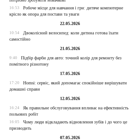
потрібно зрозуміти новачкові
16:53
Робоче місце для навчання і гри: дитяче компютерне
крісло як опора для постави та уваги
22.05.2026
10:54
Двоколісний велосипед: коли дитина готова їхати
самостійно
21.05.2026
9:40
Підбір фарби для авто: точний колір для ремонту без
помітного різнотону
17.05.2026
17:20
Homsi: сервіс, який допомагає спокійніше вирішувати
домашні справи
12.05.2026
16:24
Як правильне обслуговування впливає на ефективність
польових робіт
16:05
Чому люди відкладають відновлення зубів і до чого це
призводить
07.05.2026