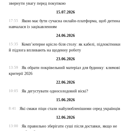
звернути увагу перед покупкою
15.07.2026
17:55
Якою має бути сучасна онлайн-платформа, щоб дитина
навчалася із зацікавленням
24.06.2026
15:35
Комп’ютерне крісло біля столу: як кабелі, підлокітники
й підлога впливають на щоденну роботу
23.06.2026
13:59
Як обрати покрівельний матеріал для будинку: ключові
критерії 2026
22.06.2026
10:05
Як дегустувати односолодовий віскі?
15.06.2026
8:41
Які смаки піци стали найулюбленішими серед українців
12.06.2026
13:00
Як правильно зберігати суші після доставки, якщо не