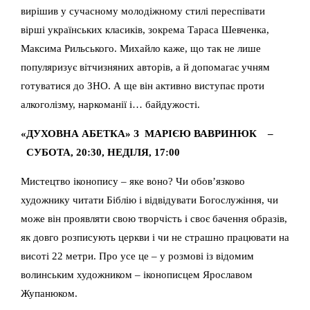
вирішив у сучасному молодіжному стилі переспівати
вірші українських класиків, зокрема Тараса Шевченка,
Максима Рильського. Михайло каже, що так не лише
популяризує вітчизняних авторів, а й допомагає учням
готуватися до ЗНО. А ще він активно виступає проти
алкоголізму, наркоманії і… байдужості.
«ДУХОВНА АБЕТКА» З МАРІЄЮ ВАВРИНЮК –
СУБОТА, 20:30, НЕДІЛЯ, 17:00
Мистецтво іконопису – яке воно? Чи обов’язково
художнику читати Біблію і відвідувати Богослужіння, чи
може він проявляти свою творчість і своє бачення образів,
як довго розписують церкви і чи не страшно працювати на
висоті 22 метри. Про усе це – у розмові із відомим
волинським художником – іконописцем Ярославом
Жупанюком.