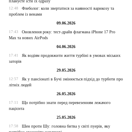
плануєте їсти їх одразу
12:48
Флеболог: коли звертатися за наявності варикозу та
проблем із венами
09.06.2026
17:43
Оновлення року: тест-драйв флагмана iPhone 17 Pro
Max та нових AirPods
04.06.2026
17:41
Як водіям продовжити життя турбіні в умовах міських
заторів
29.05.2026
12:57
Як у пансіонаті в Бучі змінюється підхід до турботи про
літніх людей
26.05.2026
17:11
Що потрібно знати перед перевезенням лежачого
пацієнта
25.05.2026
17:58
Шен проти Шу: головна битва у світі пуерів, яку