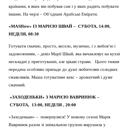
країнами, в яких він побував сам і у яких радить побувати
іншим. На черзі – Об’єднані Арабські Емірати.
«МАSHow» ІЗ МАРІЄЮ ШВАЙ – СУБОТА, 14:00,
НЕДІЛЯ, 08:30
Готувати смачно, просто, весело, музично, і з любов’ю і
задоволенням, – девіз Марії Швай, яка вичакловує на кухні
нескладні у приготуванні, але цікаві страви. Цього тижня
передача особливо припаде до душі любителям солодких
смаколиків. Маша готуватиме кекс – ароматний і дуже
смачний.
«ЗАХОДЕНЬКИ» З МАРІЄЮ ВАВРИНЮК –
СУБОТА, 13:00, НЕДІЛЯ , 20:00
«Заходеньки» – повернулися! У новому сезоні Марія
Вавринюк разом зі знімальною групою вирушила у