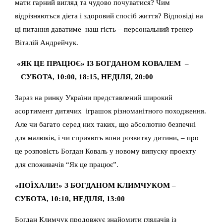
мати гарний вигляд та чудово почуватися? Чим
відрізняються дієта і здоровий спосіб життя? Відповіді на
ці питання даватиме наш гість – персональний тренер
Віталій Андрейчук.
«ЯК ЦЕ ПРАЦЮЄ» ІЗ БОГДАНОМ КОВАЛЕМ –
СУБОТА, 10:00, 18:15, НЕДІЛЯ, 20:00
Зараз на ринку України представлений широкий
асортимент дитячих іграшок різноманітного походження.
Але чи багато серед них таких, що абсолютно безпечні
для малюків, і чи сприяють вони розвитку дитини, – про
це розповість Богдан Коваль у новому випуску проекту
для споживачів “Як це працює”.
«ПОЇХАЛИ!» З БОГДАНОМ КЛИМЧУКОМ –
СУБОТА, 10:10, НЕДІЛЯ, 13:00
Богдан Климчук продовжує знайомити глядачів із