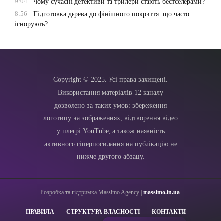
9:04
Чому сучасні детективи та трилери стають бестселерами?
8:56
Підготовка дерева до фінішного покриття: що часто
ігнорують?
Copyright © 2025. Усі права захищені.
Використання матеріалів 12 каналу
дозволено за таких умов: збереження
логотипу на зображеннях, відтворення відео
у плеєрі YouTube, а також наявність
активного гіперпосилання на публікацію не
нижче другого абзацу.
Розробка та підтримка Massimo Agency |
massimo.in.ua
.
ПРАВИЛА
СТРУКТУРА ВЛАСНОСТІ
КОНТАКТИ