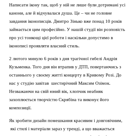
Написати ікону так, щоб у ній не лише були дотримані усі
канони, але й відчувалася душа. Це – чи не головне
завдання іконописців. Дмитро Зінько вже понад 10 років
займається цим професійно. У нашій студії він розповість
про усі тонкощі цієї роботи і наскільки допустимо в
іконописі проявляти власний стиль.
2 лютого минуло 6 років з дня трагічної гибелі Андрія
Кузьменка. Того дня він втрапив у ДТП, повертаючись з
останнього у своєму житті концерту в Кривому Розі. До
нас у студію завітав шестирічний Максим Озімок.
Незважаючи на свій юний вік, хлопчик неабияк
захоплюється творчістю Скрябіна та виконує його
композиції.
Як зробити дизайн помешкання красивим і довговічним,
які стилі і матеріали зараз у тренді, а що вважається