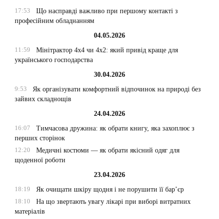
17:53
Що насправді важливо при першому контакті з
професійним обладнанням
04.05.2026
11:59
Мінітрактор 4х4 чи 4х2: який привід краще для
українського господарства
30.04.2026
9:53
Як організувати комфортний відпочинок на природі без
зайвих складнощів
24.04.2026
16:07
Тимчасова дружина: як обрати книгу, яка захоплює з
перших сторінок
12:20
Медичні костюми — як обрати якісний одяг для
щоденної роботи
23.04.2026
18:19
Як очищати шкіру щодня і не порушити її бар’єр
18:10
На що звертають увагу лікарі при виборі витратних
матеріалів