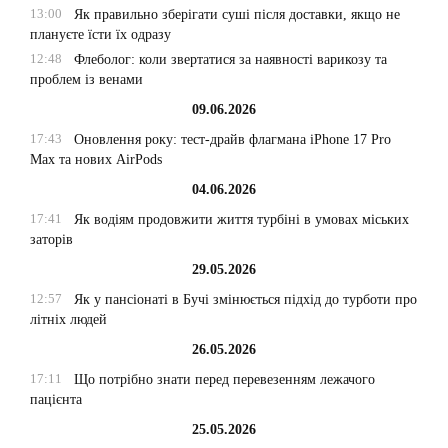
13:00
Як правильно зберігати суші після доставки, якщо не
плануєте їсти їх одразу
12:48
Флеболог: коли звертатися за наявності варикозу та
проблем із венами
09.06.2026
17:43
Оновлення року: тест-драйв флагмана iPhone 17 Pro
Max та нових AirPods
04.06.2026
17:41
Як водіям продовжити життя турбіні в умовах міських
заторів
29.05.2026
12:57
Як у пансіонаті в Бучі змінюється підхід до турботи про
літніх людей
26.05.2026
17:11
Що потрібно знати перед перевезенням лежачого
пацієнта
25.05.2026