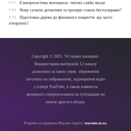
9:12
Електросистема мотоцикла: типові слабкі місця
9:04
Чому сучасні детективи та трилери стають бестселерами?
8:56
Підготовка дерева до фінішного покриття: що часто
ігнорують?
Copyright © 2025. Усі права захищені.
Використання матеріалів 12 каналу
дозволено за таких умов: збереження
логотипу на зображеннях, відтворення відео
у плеєрі YouTube, а також наявність
активного гіперпосилання на публікацію не
нижче другого абзацу.
Розробка та підтримка Massimo Agency |
massimo.in.ua
.