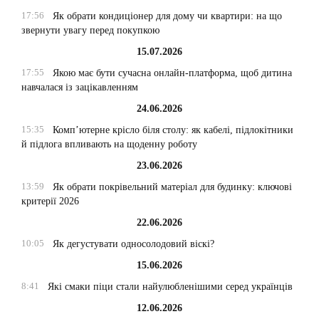
17:56
Як обрати кондиціонер для дому чи квартири: на що
звернути увагу перед покупкою
15.07.2026
17:55
Якою має бути сучасна онлайн-платформа, щоб дитина
навчалася із зацікавленням
24.06.2026
15:35
Комп’ютерне крісло біля столу: як кабелі, підлокітники
й підлога впливають на щоденну роботу
23.06.2026
13:59
Як обрати покрівельний матеріал для будинку: ключові
критерії 2026
22.06.2026
10:05
Як дегустувати односолодовий віскі?
15.06.2026
8:41
Які смаки піци стали найулюбленішими серед українців
12.06.2026