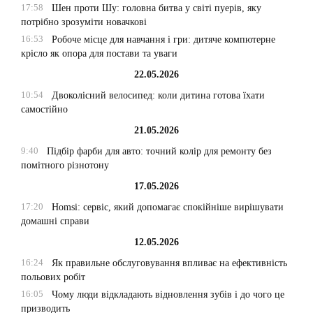
17:58
Шен проти Шу: головна битва у світі пуерів, яку
потрібно зрозуміти новачкові
16:53
Робоче місце для навчання і гри: дитяче компютерне
крісло як опора для постави та уваги
22.05.2026
10:54
Двоколісний велосипед: коли дитина готова їхати
самостійно
21.05.2026
9:40
Підбір фарби для авто: точний колір для ремонту без
помітного різнотону
17.05.2026
17:20
Homsi: сервіс, який допомагає спокійніше вирішувати
домашні справи
12.05.2026
16:24
Як правильне обслуговування впливає на ефективність
польових робіт
16:05
Чому люди відкладають відновлення зубів і до чого це
призводить