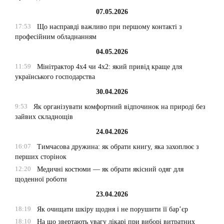
07.05.2026
17:53
Що насправді важливо при першому контакті з
професійним обладнанням
04.05.2026
11:59
Мінітрактор 4х4 чи 4х2: який привід краще для
українського господарства
30.04.2026
9:53
Як організувати комфортний відпочинок на природі без
зайвих складнощів
24.04.2026
16:07
Тимчасова дружина: як обрати книгу, яка захоплює з
перших сторінок
12:20
Медичні костюми — як обрати якісний одяг для
щоденної роботи
23.04.2026
18:19
Як очищати шкіру щодня і не порушити її бар’єр
18:10
На що звертають увагу лікарі при виборі витратних