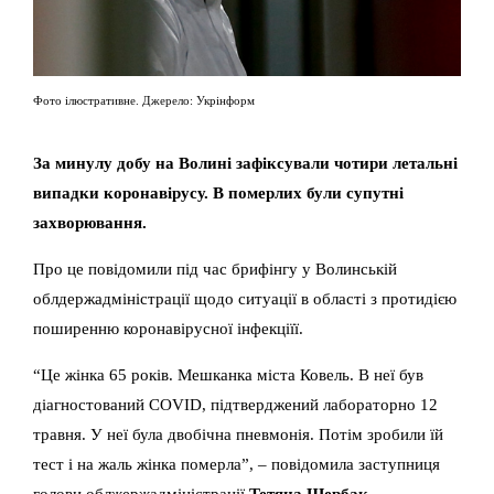
Фото ілюстративне. Джерело: Укрінформ
За минулу добу на Волині зафіксували чотири летальні
випадки коронавірусу. В померлих були супутні
захворювання.
Про це повідомили під час брифінгу у Волинській
облдержадміністрації щодо ситуації в області з протидією
поширенню коронавірусної інфекціїї.
“Це жінка 65 років. Мешканка міста Ковель. В неї був
діагностований COVID, підтверджений лабораторно 12
травня. У неї була двобічна пневмонія. Потім зробили їй
тест і на жаль жінка померла”, – повідомила заступниця
голови облжержадміністрації
Тетяна Щербак.