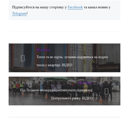
Підписуйтеся на нашу сторінку у
Facebook
та канал новин у
Telegram
!
Hot News
Тепло та не скрізь: лучанин скаржиться на подачу
тепла у квартирі. ВІДЕО
Hot News
Під Луцькою міськрадою мітингували підприємці
Центрального ринку. ВІДЕО