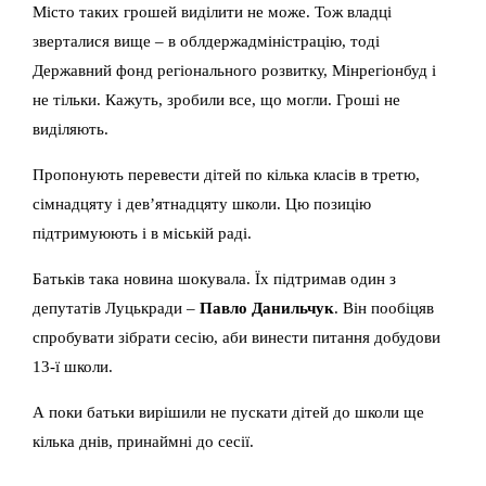
Місто таких грошей виділити не може. Тож владці
зверталися вище – в облдержадміністрацію, тоді
Державний фонд регіонального розвитку, Мінрегіонбуд і
не тільки. Кажуть, зробили все, що могли. Гроші не
виділяють.
Пропонують перевести дітей по кілька класів в третю,
сімнадцяту і дев’ятнадцяту школи. Цю позицію
підтримуюють і в міській раді.
Батьків така новина шокувала. Їх підтримав один з
депутатів Луцькради –
Павло Данильчук
. Він пообіцяв
спробувати зібрати сесію, аби винести питання добудови
13-ї школи.
А поки батьки вирішили не пускати дітей до школи ще
кілька днів, принаймні до сесії.