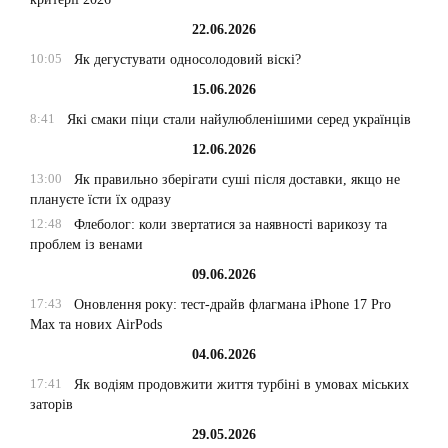
22.06.2026
10:05
Як дегустувати односолодовий віскі?
15.06.2026
8:41
Які смаки піци стали найулюбленішими серед українців
12.06.2026
13:00
Як правильно зберігати суші після доставки, якщо не
плануєте їсти їх одразу
12:48
Флеболог: коли звертатися за наявності варикозу та
проблем із венами
09.06.2026
17:43
Оновлення року: тест-драйв флагмана iPhone 17 Pro
Max та нових AirPods
04.06.2026
17:41
Як водіям продовжити життя турбіні в умовах міських
заторів
29.05.2026