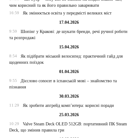
чим корисний та як його правильно заварювати
16:59
Як змінюється освіта у передмісті великих міст
17.04.2026
9:59
Шопінг у Кракові: де шукати бренди, речі ручної роботи
та розпродажі
15.04.2026
8:54
Як підібрати міський велосипед: практичний гайд для
щоденних поїздок
01.04.2026
9:55
Дієслово conocer в іспанській мові – знайомство та
пізнання
30.03.2026
11:29
Як зробити апгрейд комп’ютера: корисні поради
25.03.2026
10:29
Valve Steam Deck OLED 512GB: портативний ПК Steam
Deck, що змінив правила гри