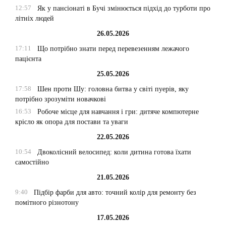
12:57
Як у пансіонаті в Бучі змінюється підхід до турботи про
літніх людей
26.05.2026
17:11
Що потрібно знати перед перевезенням лежачого
пацієнта
25.05.2026
17:58
Шен проти Шу: головна битва у світі пуерів, яку
потрібно зрозуміти новачкові
16:53
Робоче місце для навчання і гри: дитяче компютерне
крісло як опора для постави та уваги
22.05.2026
10:54
Двоколісний велосипед: коли дитина готова їхати
самостійно
21.05.2026
9:40
Підбір фарби для авто: точний колір для ремонту без
помітного різнотону
17.05.2026