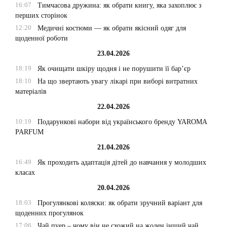
16:07
Тимчасова дружина: як обрати книгу, яка захоплює з
перших сторінок
12:20
Медичні костюми — як обрати якісний одяг для
щоденної роботи
23.04.2026
18:19
Як очищати шкіру щодня і не порушити її бар’єр
18:10
На що звертають увагу лікарі при виборі витратних
матеріалів
22.04.2026
10:19
Подарункові набори від українського бренду YAROMA
PARFUM
21.04.2026
16:49
Як проходить адаптація дітей до навчання у молодших
класах
20.04.2026
18:03
Прогулянкові коляски: як обрати зручний варіант для
щоденних прогулянок
17:06
Чай пуер – чому він не схожий на жоден інший чай,