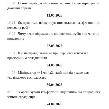
17:20
Homsi: сервіс, який допомагає спокійніше вирішувати
домашні справи
12.05.2026
16:24
Як правильне обслуговування впливає на ефективність
польових робіт
16:05
Чому люди відкладають відновлення зубів і до чого це
призводить
07.05.2026
17:53
Що насправді важливо при першому контакті з
професійним обладнанням
04.05.2026
11:59
Мінітрактор 4х4 чи 4х2: який привід краще для
українського господарства
30.04.2026
9:53
Як організувати комфортний відпочинок на природі без
зайвих складнощів
24.04.2026