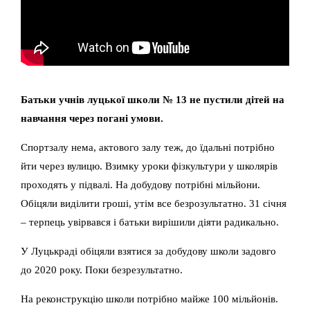
Батьки учнів луцької школи № 13 не пустили дітей на
навчання через погані умови.
Спортзалу нема, актового залу теж, до їдальні потрібно
йти через вулицю. Взимку уроки фізкультури у школярів
проходять у підвалі. На добудову потрібні мільйони.
Обіцяли виділити гроші, утім все безрозультатно. 31 січня
– терпець увірвався і батьки вирішили діяти радикально.
У Луцькраді обіцяли взятися за добудову школи задовго
до 2020 року. Поки безрезультатно.
На реконструкцію школи потрібно майже 100 мільйонів.