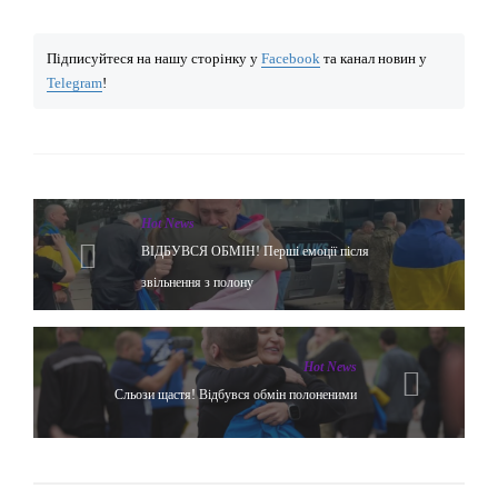
Підписуйтеся на нашу сторінку у
Facebook
та канал новин у
Telegram
!
Hot News
ВІДБУВСЯ ОБМІН! Перші емоції після
звільнення з полону
Hot News
Сльози щастя! Відбувся обмін полоненими