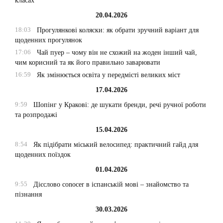
класах
20.04.2026
18:03
Прогулянкові коляски: як обрати зручний варіант для
щоденних прогулянок
17:06
Чай пуер – чому він не схожий на жоден інший чай,
чим корисний та як його правильно заварювати
16:59
Як змінюється освіта у передмісті великих міст
17.04.2026
9:59
Шопінг у Кракові: де шукати бренди, речі ручної роботи
та розпродажі
15.04.2026
8:54
Як підібрати міський велосипед: практичний гайд для
щоденних поїздок
01.04.2026
9:55
Дієслово conocer в іспанській мові – знайомство та
пізнання
30.03.2026