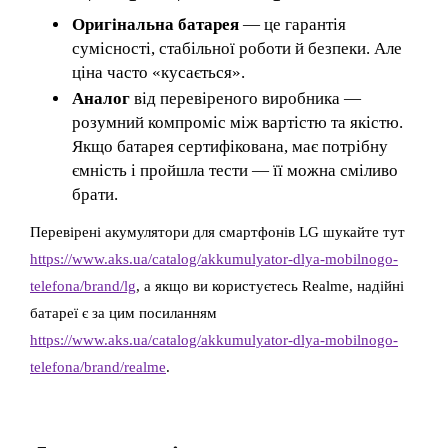
Оригінальна батарея
— це гарантія
сумісності, стабільної роботи й безпеки. Але
ціна часто «кусається».
Аналог
від перевіреного виробника —
розумний компроміс між вартістю та якістю.
Якщо батарея сертифікована, має потрібну
ємність і пройшла тести — її можна сміливо
брати.
Перевірені акумулятори для смартфонів LG шукайте тут
https://www.aks.ua/catalog/akkumulyator-dlya-mobilnogo-
telefona/brand/lg
, а якщо ви користуєтесь Realme, надійні
батареї є за цим посиланням
https://www.aks.ua/catalog/akkumulyator-dlya-mobilnogo-
telefona/brand/realme
.