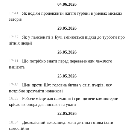
04.06.2026
17:41
Як водіям продовжити життя турбіні в умовах міських
заторів
29.05.2026
12:57
Як у пансіонаті в Бучі змінюється підхід до турботи про
літніх людей
26.05.2026
17:11
Що потрібно знати перед перевезенням лежачого
пацієнта
25.05.2026
17:58
Шен проти Шу: головна битва у світі пуерів, яку
потрібно зрозуміти новачкові
16:53
Робоче місце для навчання і гри: дитяче компютерне
крісло як опора для постави та уваги
22.05.2026
10:54
Двоколісний велосипед: коли дитина готова їхати
самостійно