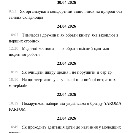
30.04.2026
9:53
Як організувати комфортний відпочинок на природі без
зайвих складнощів
24.04.2026
16:07
Тимчасова дружина: як обрати книгу, яка захоплює з
перших сторінок
12:20
Медичні костюми — як обрати якісний одяг для
щоденної роботи
23.04.2026
18:19
Як очищати шкіру щодня і не порушити її бар’єр
18:10
На що звертають увагу лікарі при виборі витратних
матеріалів
22.04.2026
10:19
Подарункові набори від українського бренду YAROMA
PARFUM
21.04.2026
16:49
Як проходить адаптація дітей до навчання у молодших