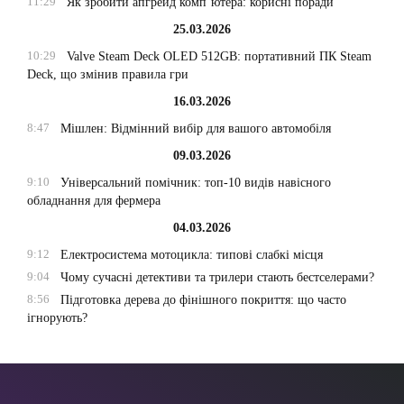
11:29
Як зробити апгрейд комп’ютера: корисні поради
25.03.2026
10:29
Valve Steam Deck OLED 512GB: портативний ПК Steam
Deck, що змінив правила гри
16.03.2026
8:47
Мішлен: Відмінний вибір для вашого автомобіля
09.03.2026
9:10
Універсальний помічник: топ-10 видів навісного
обладнання для фермера
04.03.2026
9:12
Електросистема мотоцикла: типові слабкі місця
9:04
Чому сучасні детективи та трилери стають бестселерами?
8:56
Підготовка дерева до фінішного покриття: що часто
ігнорують?