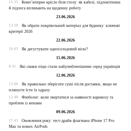
15:35
Комп’ютерне крісло біля столу: як кабелі, підлокітники
й підлога впливають на щоденну роботу
23.06.2026
13:59
Як обрати покрівельний матеріал для будинку: ключові
критерії 2026
22.06.2026
10:05
Як дегустувати односолодовий віскі?
15.06.2026
8:41
Які смаки піци стали найулюбленішими серед українців
12.06.2026
13:00
Як правильно зберігати суші після доставки, якщо не
плануєте їсти їх одразу
12:48
Флеболог: коли звертатися за наявності варикозу та
проблем із венами
09.06.2026
17:43
Оновлення року: тест-драйв флагмана iPhone 17 Pro
Max та нових AirPods