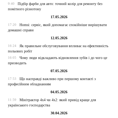
9:40
Підбір фарби для авто: точний колір для ремонту без
помітного різнотону
17.05.2026
17:20
Homsi: сервіс, який допомагає спокійніше вирішувати
домашні справи
12.05.2026
16:24
Як правильне обслуговування впливає на ефективність
польових робіт
16:05
Чому люди відкладають відновлення зубів і до чого це
призводить
07.05.2026
17:53
Що насправді важливо при першому контакті з
професійним обладнанням
04.05.2026
11:59
Мінітрактор 4х4 чи 4х2: який привід краще для
українського господарства
30.04.2026