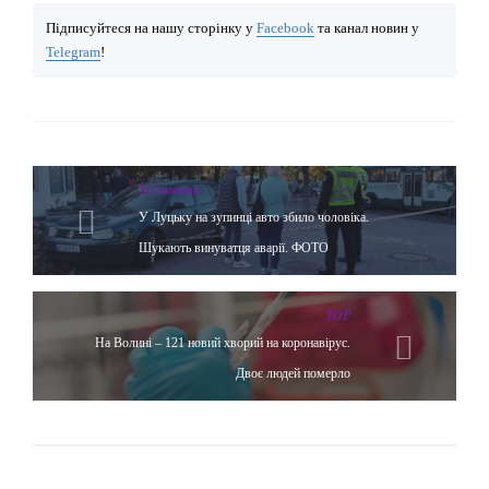
Підписуйтеся на нашу сторінку у
Facebook
та канал новин у
Telegram
!
Yсі новини
У Луцьку на зупинці авто збило чоловіка.
Шукають винуватця аварії. ФОТО
TOP
На Волині – 121 новий хворий на коронавірус.
Двоє людей померло