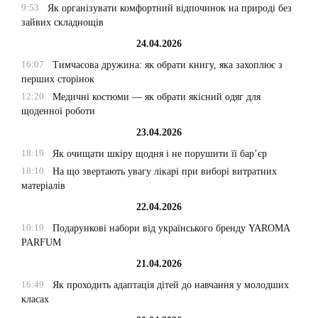
9:53
Як організувати комфортний відпочинок на природі без
зайвих складнощів
24.04.2026
16:07
Тимчасова дружина: як обрати книгу, яка захоплює з
перших сторінок
12:20
Медичні костюми — як обрати якісний одяг для
щоденної роботи
23.04.2026
18:19
Як очищати шкіру щодня і не порушити її бар’єр
18:10
На що звертають увагу лікарі при виборі витратних
матеріалів
22.04.2026
10:19
Подарункові набори від українського бренду YAROMA
PARFUM
21.04.2026
16:49
Як проходить адаптація дітей до навчання у молодших
класах