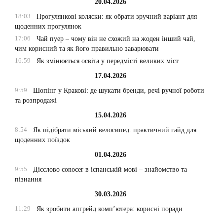
20.04.2026
18:03
Прогулянкові коляски: як обрати зручний варіант для
щоденних прогулянок
17:06
Чай пуер – чому він не схожий на жоден інший чай,
чим корисний та як його правильно заварювати
16:59
Як змінюється освіта у передмісті великих міст
17.04.2026
9:59
Шопінг у Кракові: де шукати бренди, речі ручної роботи
та розпродажі
15.04.2026
8:54
Як підібрати міський велосипед: практичний гайд для
щоденних поїздок
01.04.2026
9:55
Дієслово conocer в іспанській мові – знайомство та
пізнання
30.03.2026
11:29
Як зробити апгрейд комп’ютера: корисні поради