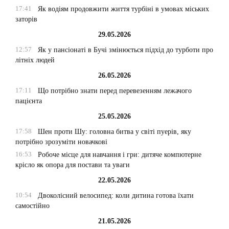
17:41
Як водіям продовжити життя турбіні в умовах міських
заторів
29.05.2026
12:57
Як у пансіонаті в Бучі змінюється підхід до турботи про
літніх людей
26.05.2026
17:11
Що потрібно знати перед перевезенням лежачого
пацієнта
25.05.2026
17:58
Шен проти Шу: головна битва у світі пуерів, яку
потрібно зрозуміти новачкові
16:53
Робоче місце для навчання і гри: дитяче компютерне
крісло як опора для постави та уваги
22.05.2026
10:54
Двоколісний велосипед: коли дитина готова їхати
самостійно
21.05.2026