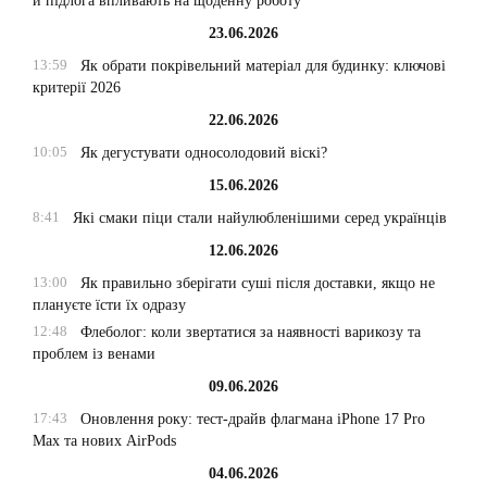
й підлога впливають на щоденну роботу
23.06.2026
13:59
Як обрати покрівельний матеріал для будинку: ключові
критерії 2026
22.06.2026
10:05
Як дегустувати односолодовий віскі?
15.06.2026
8:41
Які смаки піци стали найулюбленішими серед українців
12.06.2026
13:00
Як правильно зберігати суші після доставки, якщо не
плануєте їсти їх одразу
12:48
Флеболог: коли звертатися за наявності варикозу та
проблем із венами
09.06.2026
17:43
Оновлення року: тест-драйв флагмана iPhone 17 Pro
Max та нових AirPods
04.06.2026