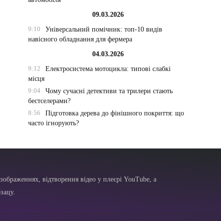
09.03.2026
9:10
Універсальний помічник: топ-10 видів
навісного обладнання для фермера
04.03.2026
9:12
Електросистема мотоцикла: типові слабкі
місця
9:04
Чому сучасні детективи та трилери стають
бестселерами?
8:56
Підготовка дерева до фінішного покриття: що
часто ігнорують?
зображеннях, відтворення відео у плеєрі YouTube, а
зацу.