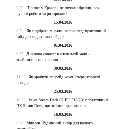
9:59
Шопінг у Кракові: де шукати бренди, речі
ручної роботи та розпродажі
15.04.2026
8:54
Як підібрати міський велосипед: практичний
гайд для щоденних поїздок
01.04.2026
9:55
Дієслово conocer в іспанській мові –
знайомство та пізнання
30.03.2026
11:29
Як зробити апгрейд комп’ютера: корисні
поради
25.03.2026
10:29
Valve Steam Deck OLED 512GB: портативний
ПК Steam Deck, що змінив правила гри
16.03.2026
8:47
Мішлен: Відмінний вибір для вашого
автомобіля