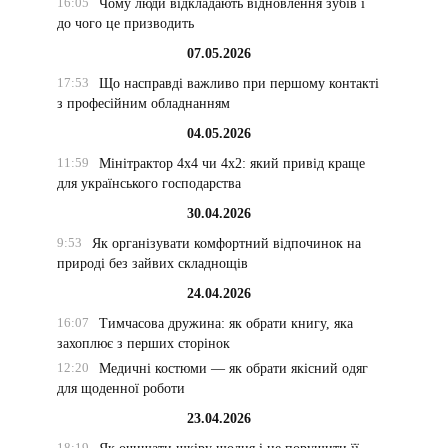
16:05
Чому люди відкладають відновлення зубів і
до чого це призводить
07.05.2026
17:53
Що насправді важливо при першому контакті
з професійним обладнанням
04.05.2026
11:59
Мінітрактор 4х4 чи 4х2: який привід краще
для українського господарства
30.04.2026
9:53
Як організувати комфортний відпочинок на
природі без зайвих складнощів
24.04.2026
16:07
Тимчасова дружина: як обрати книгу, яка
захоплює з перших сторінок
12:20
Медичні костюми — як обрати якісний одяг
для щоденної роботи
23.04.2026
18:19