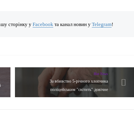
ашу сторінку у
Facebook
та канал новин у
Telegram
!
Hot News
За вбивство 5-річного хлопчика
і
поліцейським "світить" довічне