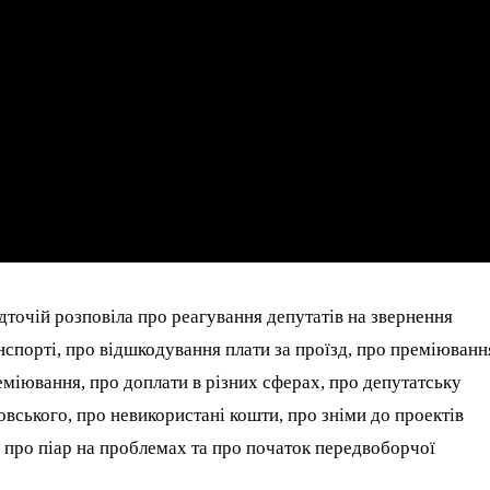
дточій розповіла про реагування депутатів на звернення
нспорті, про відшкодування плати за проїзд, про преміюванн
еміювання, про доплати в різних сферах, про депутатську
ровського, про невикористані кошти, про зніми до проектів
, про піар на проблемах та про початок передвоборчої