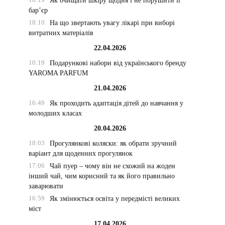
Як очищати шкіру щодня і не порушити її
бар’єр
18:10
На що звертають увагу лікарі при виборі
витратних матеріалів
22.04.2026
10:19
Подарункові набори від українського бренду
YAROMA PARFUM
21.04.2026
16:49
Як проходить адаптація дітей до навчання у
молодших класах
20.04.2026
18:03
Прогулянкові коляски: як обрати зручний
варіант для щоденних прогулянок
17:06
Чай пуер – чому він не схожий на жоден
інший чай, чим корисний та як його правильно
заварювати
16:59
Як змінюється освіта у передмісті великих
міст
17.04.2026