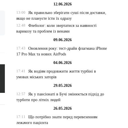
12.06.2026
13:00
Як правильно зберігати суші після доставки,
якщо не плануєте їсти їх одразу
12:48
Флеболог: коли звертатися за наявності
варикозу та проблем із венами
09.06.2026
17:43
Оновлення року: тест-драйв флагмана iPhone
17 Pro Max та нових AirPods
04.06.2026
17:41
Як водіям продовжити життя турбіні в
умовах міських заторів
29.05.2026
12:57
Як у пансіонаті в Бучі змінюється підхід до
турботи про літніх людей
26.05.2026
17:11
Що потрібно знати перед перевезенням
лежачого пацієнта