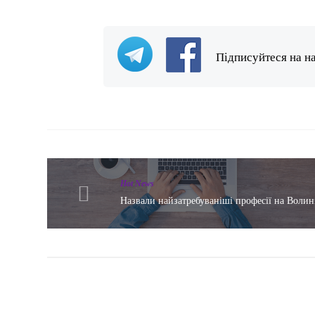
Підписуйтеся на н
Hot News
Назвали найзатребуваніші професії на Волин