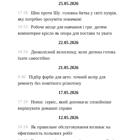
25.05.2026
17:58
Шен проти Шу: головна битва у світі пуерів,
яку потрібно зрозуміти новачкові
16:53
Робоче місце для навчання і гри: дитяче
компютерне крісло як опора для постави та уваги
22.05.2026
10:54
Двоколісний велосипед: коли дитина готова
їхати самостійно
21.05.2026
9:40
Підбір фарби для авто: точний колір для
ремонту без помітного різнотону
17.05.2026
17:20
Homsi: сервіс, який допомагає спокійніше
вирішувати домашні справи
12.05.2026
16:24
Як правильне обслуговування впливає на
ефективність польових робіт