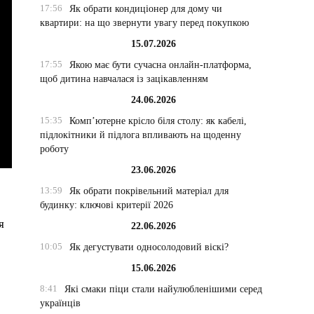
17:56
Як обрати кондиціонер для дому чи
квартири: на що звернути увагу перед покупкою
15.07.2026
17:55
Якою має бути сучасна онлайн-платформа,
щоб дитина навчалася із зацікавленням
24.06.2026
15:35
Комп’ютерне крісло біля столу: як кабелі,
підлокітники й підлога впливають на щоденну
роботу
23.06.2026
13:59
Як обрати покрівельний матеріал для
будинку: ключові критерії 2026
я
22.06.2026
10:05
Як дегустувати односолодовий віскі?
15.06.2026
8:41
Які смаки піци стали найулюбленішими серед
українців