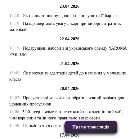
23.04.2026
18:19
Як очищати шкіру щодня і не порушити її бар’єр
18:10
На що звертають увагу лікарі при виборі витратних
матеріалів
22.04.2026
10:19
Подарункові набори від українського бренду YAROMA
PARFUM
21.04.2026
16:49
Як проходить адаптація дітей до навчання у молодших
класах
20.04.2026
18:03
Прогулянкові коляски: як обрати зручний варіант для
щоденних прогулянок
17:06
Чай пуер – чому він не схожий на жоден інший чай,
чим корисний та як його правильно заварювати
16:59
Як змінюється освіта у передмісті великих міст
Пряма трансляція
17.04.2026