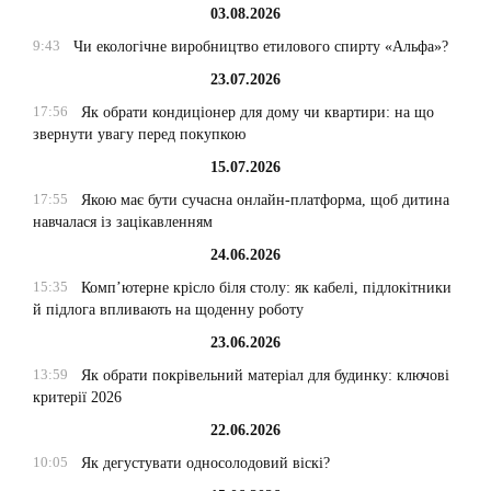
03.08.2026
9:43
Чи екологічне виробництво етилового спирту «Альфа»?
23.07.2026
17:56
Як обрати кондиціонер для дому чи квартири: на що
звернути увагу перед покупкою
15.07.2026
17:55
Якою має бути сучасна онлайн-платформа, щоб дитина
навчалася із зацікавленням
24.06.2026
15:35
Комп’ютерне крісло біля столу: як кабелі, підлокітники
й підлога впливають на щоденну роботу
23.06.2026
13:59
Як обрати покрівельний матеріал для будинку: ключові
критерії 2026
22.06.2026
10:05
Як дегустувати односолодовий віскі?