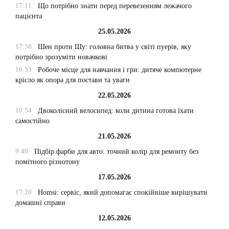
17:11
Що потрібно знати перед перевезенням лежачого
пацієнта
25.05.2026
17:58
Шен проти Шу: головна битва у світі пуерів, яку
потрібно зрозуміти новачкові
16:53
Робоче місце для навчання і гри: дитяче компютерне
крісло як опора для постави та уваги
22.05.2026
10:54
Двоколісний велосипед: коли дитина готова їхати
самостійно
21.05.2026
9:40
Підбір фарби для авто: точний колір для ремонту без
помітного різнотону
17.05.2026
17:20
Homsi: сервіс, який допомагає спокійніше вирішувати
домашні справи
12.05.2026