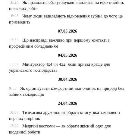
16:24
Як правильне обслуговування впливає на ефективність
польових робіт
16:05
Чому люди відкладають відновлення зубів і до чого це
призводить
07.05.2026
17:53
Що насправді важливо при першому контакті з
професійним обладнанням
04.05.2026
11:59
Мінітрактор 4х4 чи 4х2: який привід краще для
українського господарства
30.04.2026
9:53
Як організувати комфортний відпочинок на природі без
зайвих складнощів
24.04.2026
16:07
Тимчасова дружина: як обрати книгу, яка захоплює з
перших сторінок
12:20
Медичні костюми — як обрати якісний одяг для
щоденної роботи