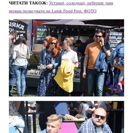
ЧИТАТИ ТАКОЖ:
Устриці, солодощі, реберця: чим
можна поласувати на Lutsk Food Fest. ФОТО