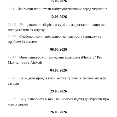
15.06.2026
8:41
Які смаки піци стали найулюбленішими серед українців
12.06.2026
13:00
Як правильно зберігати суші після доставки, якщо не
плануєте їсти їх одразу
12:48
Флеболог: коли звертатися за наявності варикозу та
проблем із венами
09.06.2026
17:43
Оновлення року: тест-драйв флагмана iPhone 17 Pro
Max та нових AirPods
04.06.2026
17:41
Як водіям продовжити життя турбіні в умовах міських
заторів
29.05.2026
12:57
Як у пансіонаті в Бучі змінюється підхід до турботи про
літніх людей
26.05.2026