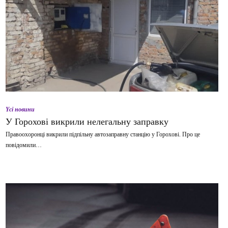
Yсі новини
У Горохові викрили нелегальну заправку
Правоохоронці викрили підпільну автозаправну станцію у Горохові. Про це
повідомили…