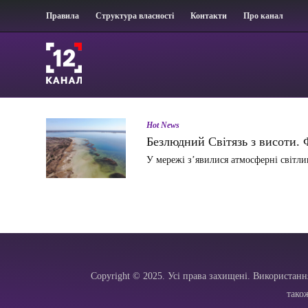
Правила
Структура власності
Контакти
Про канал
Hot News
Безлюдний Світязь з висоти
У мережі з’явилися атмосферні світл
Copyright © 2025. Усі права захищені. Використанн
тако