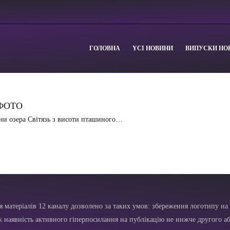
ГОЛОВНА
YСІ НОВИНИ
ВИПУСКИ НО
. ФОТО
ини озера Світязь з висоти пташиного…
я матеріалів 12 каналу дозволено за таких умов: збереження логотипу на 
ж наявність активного гіперпосилання на публікацію не нижче другого аб