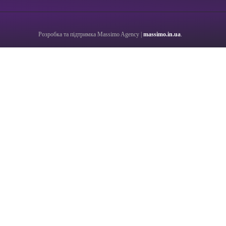
Розробка та підтримка Massimo Agency |
massimo.in.ua
.