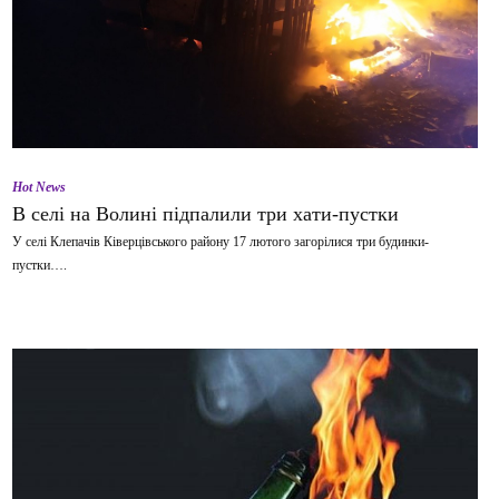
Hot News
В селі на Волині підпалили три хати-пустки
У селі Клепачів Ківерцівського району 17 лютого загорілися три будинки-
пустки….