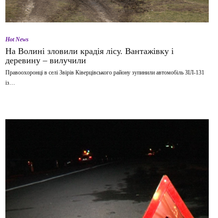
Hot News
На Волині зловили крадія лісу. Вантажівку і
деревину – вилучили
Правоохоронці в селі Звірів Ківерцівського району зупинили автомобіль ЗІЛ-131
із…