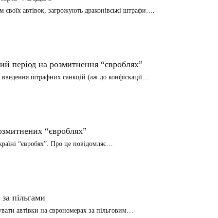
ям своїх автівок, загрожують драконівські штрафи….
ий період на розмитнення “євроблях”
а введення штрафних санкцій (аж до конфіскації…
розмитнених “євроблях”
раїні “євробях”. Про це повідомляє…
 за пільгами
вати автівки на єврономерах за пільговим…