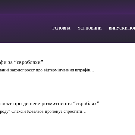
ГОЛОВНА
YСІ НОВИНИ
ВИПУСКИ НО
фи за “євробляхи”
танні законопроєкт про відтермінування штрафів…
проєкт про дешеве розмитнення “євроблях”
народу” Олексій Ковальов пропонує спростити…