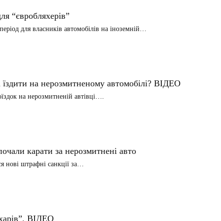
ля “євробляхерів”
період для власників автомобілів на іноземній…
 їздити на нерозмитненому автомобілі? ВІДЕО
оїздок на нерозмитненій автівці….
 почали карати за нерозмитнені авто
ся нові штрафні санкції за…
харів”. ВІДЕО