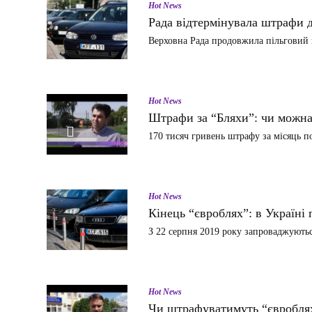
Hot News
Рада відтермінувала штрафи д
Верховна Рада продовжила пільговий 
Hot News
Штрафи за “Бляхи”: чи можна
170 тисяч гривень штрафу за місяць п
ВІДТВОРИТИ
ВІДЕО
Hot News
Кінець “євроблях”: в Україні
З 22 серпня 2019 року запроваджують
Hot News
Чи штрафуватимуть “євробля