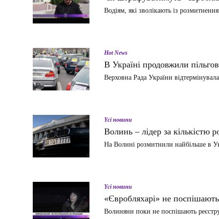
Водіям, які зволікають із розмитненн
ВІДТВОРИТИ
ВІДЕО
Hot News
В Україні продовжили пільгов
Верховна Рада України відтермінувал
Yсі новини
Волинь – лідер за кількістю 
На Волині розмитнили найбільше в Ук
Yсі новини
«Євробляхарі» не поспішають
Волиняни поки не поспішають реєстру