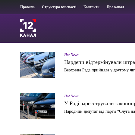
Правила
Структура власності
Контакти
Про канал
Hot News
Нардепи відтермінували штра
Верховна Рада прийняла у другому чи
Hot News
У Раді зареєстрували законо
Народний депутат від партії “Слуга 