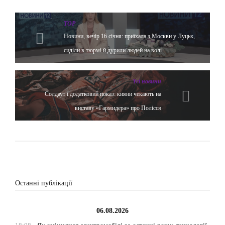
TOP
Новини, вечір 16 січня: приїхала з Москви у Луцьк,
сиділи в тюрмі й дурили людей на волі
Yсі новини
Солдаут і додатковий показ: кияни чекають на
виставу «Гармидера» про Полісся
Останні публікації
06.08.2026