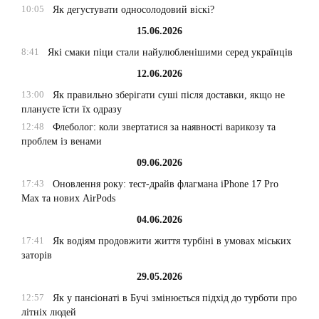
10:05
Як дегустувати односолодовий віскі?
15.06.2026
8:41
Які смаки піци стали найулюбленішими серед українців
12.06.2026
13:00
Як правильно зберігати суші після доставки, якщо не
плануєте їсти їх одразу
12:48
Флеболог: коли звертатися за наявності варикозу та
проблем із венами
09.06.2026
17:43
Оновлення року: тест-драйв флагмана iPhone 17 Pro
Max та нових AirPods
04.06.2026
17:41
Як водіям продовжити життя турбіні в умовах міських
заторів
29.05.2026
12:57
Як у пансіонаті в Бучі змінюється підхід до турботи про
літніх людей