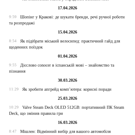
17.04.2026
9:59
Шопінг у Кракові: де шукати бренди, речі ручної роботи
та розпродажі
15.04.2026
8:54
Як підібрати міський велосипед: практичний гайд для
щоденних поїздок
01.04.2026
9:55
Дієслово conocer в іспанській мові – знайомство та
пізнання
30.03.2026
11:29
Як зробити апгрейд комп’ютера: корисні поради
25.03.2026
10:29
Valve Steam Deck OLED 512GB: портативний ПК Steam
Deck, що змінив правила гри
16.03.2026
8:47
Мішлен: Відмінний вибір для вашого автомобіля