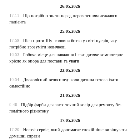
26.05.2026
17:11
Що потрібно знати перед перевезенням лежачого
пацієнта
25.05.2026
17:58
Шен проти Шу: головна битва у світі пуерів, яку
потрібно зрозуміти новачкові
16:53
Робоче місце для навчання і гри: дитяче компютерне
крісло як опора для постави та уваги
22.05.2026
10:54
Двоколісний велосипед: коли дитина готова їхати
самостійно
21.05.2026
9:40
Підбір фарби для авто: точний колір для ремонту без
помітного різнотону
17.05.2026
17:20
Homsi: сервіс, який допомагає спокійніше вирішувати
домашні справи