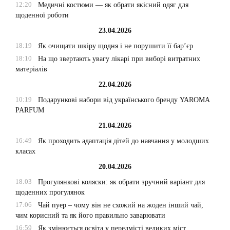
12:20
Медичні костюми — як обрати якісний одяг для
щоденної роботи
23.04.2026
18:19
Як очищати шкіру щодня і не порушити її бар’єр
18:10
На що звертають увагу лікарі при виборі витратних
матеріалів
22.04.2026
10:19
Подарункові набори від українського бренду YAROMA
PARFUM
21.04.2026
16:49
Як проходить адаптація дітей до навчання у молодших
класах
20.04.2026
18:03
Прогулянкові коляски: як обрати зручний варіант для
щоденних прогулянок
17:06
Чай пуер – чому він не схожий на жоден інший чай,
чим корисний та як його правильно заварювати
16:59
Як змінюється освіта у передмісті великих міст