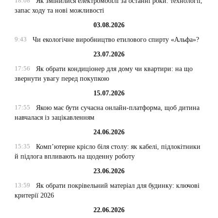
18:08
Як змінилися електромобілі за останні роки: технології,
запас ходу та нові можливості
03.08.2026
9:43
Чи екологічне виробництво етилового спирту «Альфа»?
23.07.2026
17:56
Як обрати кондиціонер для дому чи квартири: на що
звернути увагу перед покупкою
15.07.2026
17:55
Якою має бути сучасна онлайн-платформа, щоб дитина
навчалася із зацікавленням
24.06.2026
15:35
Комп’ютерне крісло біля столу: як кабелі, підлокітники
й підлога впливають на щоденну роботу
23.06.2026
13:59
Як обрати покрівельний матеріал для будинку: ключові
критерії 2026
22.06.2026