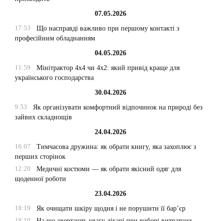
07.05.2026
17:53
Що насправді важливо при першому контакті з
професійним обладнанням
04.05.2026
11:59
Мінітрактор 4х4 чи 4х2: який привід краще для
українського господарства
30.04.2026
9:53
Як організувати комфортний відпочинок на природі без
зайвих складнощів
24.04.2026
16:07
Тимчасова дружина: як обрати книгу, яка захоплює з
перших сторінок
12:20
Медичні костюми — як обрати якісний одяг для
щоденної роботи
23.04.2026
18:19
Як очищати шкіру щодня і не порушити її бар’єр
18:10
На що звертають увагу лікарі при виборі витратних