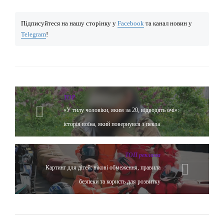
Підписуйтеся на нашу сторінку у
Facebook
та канал новин у
Telegram
!
TOP
«У тилу чоловіки, яким за 20, відводять очі»:
історія воїна, який повернувся з пекла
ТОП реклама
Картинг для дітей: вікові обмеження, правила
безпеки та користь для розвитку