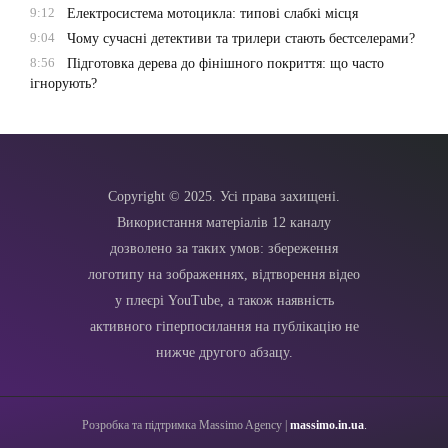
9:12
Електросистема мотоцикла: типові слабкі місця
9:04
Чому сучасні детективи та трилери стають бестселерами?
8:56
Підготовка дерева до фінішного покриття: що часто
ігнорують?
Copyright © 2025. Усі права захищені.
Використання матеріалів 12 каналу
дозволено за таких умов: збереження
логотипу на зображеннях, відтворення відео
у плеєрі YouTube, а також наявність
активного гіперпосилання на публікацію не
нижче другого абзацу.
Розробка та підтримка Massimo Agency |
massimo.in.ua
.