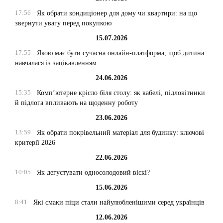
17:56
Як обрати кондиціонер для дому чи квартири: на що
звернути увагу перед покупкою
15.07.2026
17:55
Якою має бути сучасна онлайн-платформа, щоб дитина
навчалася із зацікавленням
24.06.2026
15:35
Комп’ютерне крісло біля столу: як кабелі, підлокітники
й підлога впливають на щоденну роботу
23.06.2026
13:59
Як обрати покрівельний матеріал для будинку: ключові
критерії 2026
22.06.2026
10:05
Як дегустувати односолодовий віскі?
15.06.2026
8:41
Які смаки піци стали найулюбленішими серед українців
12.06.2026