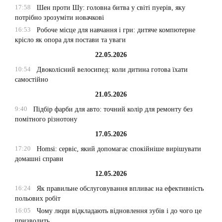
17:58
Шен проти Шу: головна битва у світі пуерів, яку
потрібно зрозуміти новачкові
16:53
Робоче місце для навчання і гри: дитяче компютерне
крісло як опора для постави та уваги
22.05.2026
10:54
Двоколісний велосипед: коли дитина готова їхати
самостійно
21.05.2026
9:40
Підбір фарби для авто: точний колір для ремонту без
помітного різнотону
17.05.2026
17:20
Homsi: сервіс, який допомагає спокійніше вирішувати
домашні справи
12.05.2026
16:24
Як правильне обслуговування впливає на ефективність
польових робіт
16:05
Чому люди відкладають відновлення зубів і до чого це
призводить