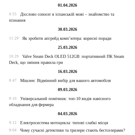
01.04.2026
9:55
Дієслово conocer в іспанській мові – знайомство та
пізнання
30.03.2026
11:29
Як зробити апгрейд комп’ютера: корисні поради
25.03.2026
10:29
Valve Steam Deck OLED 512GB: портативний ПК Steam
Deck, що змінив правила гри
16.03.2026
8:47
Мішлен: Відмінний вибір для вашого автомобіля
09.03.2026
9:10
Універсальний помічник: топ-10 видів навісного
обладнання для фермера
04.03.2026
9:12
Електросистема мотоцикла: типові слабкі місця
9:04
Чому сучасні детективи та трилери стають бестселерами?