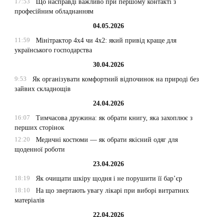
17:53
Що насправді важливо при першому контакті з
професійним обладнанням
04.05.2026
11:59
Мінітрактор 4х4 чи 4х2: який привід краще для
українського господарства
30.04.2026
9:53
Як організувати комфортний відпочинок на природі без
зайвих складнощів
24.04.2026
16:07
Тимчасова дружина: як обрати книгу, яка захоплює з
перших сторінок
12:20
Медичні костюми — як обрати якісний одяг для
щоденної роботи
23.04.2026
18:19
Як очищати шкіру щодня і не порушити її бар’єр
18:10
На що звертають увагу лікарі при виборі витратних
матеріалів
22.04.2026