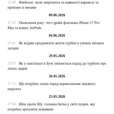
12:48
Флеболог: коли звертатися за наявності варикозу та
проблем із венами
09.06.2026
17:43
Оновлення року: тест-драйв флагмана iPhone 17 Pro
Max та нових AirPods
04.06.2026
17:41
Як водіям продовжити життя турбіні в умовах міських
заторів
29.05.2026
12:57
Як у пансіонаті в Бучі змінюється підхід до турботи про
літніх людей
26.05.2026
17:11
Що потрібно знати перед перевезенням лежачого
пацієнта
25.05.2026
17:58
Шен проти Шу: головна битва у світі пуерів, яку
потрібно зрозуміти новачкові