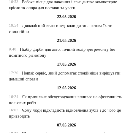
16:53
Робоче місце для навчання і гри: дитяче компютерне
крісло як опора для постави та уваги
22.05.2026
10:54
Двоколісний велосипед: коли дитина готова їхати
самостійно
21.05.2026
9:40
Підбір фарби для авто: точний колір для ремонту без
помітного різнотону
17.05.2026
17:20
Homsi: сервіс, який допомагає спокійніше вирішувати
домашні справи
12.05.2026
16:24
Як правильне обслуговування впливає на ефективність
польових робіт
16:05
Чому люди відкладають відновлення зубів і до чого це
призводить
07.05.2026