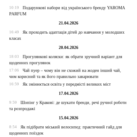
10:19
Подарункові набори від українського бренду YAROMA
PARFUM
21.04.2026
16:49
Як проходить адаптація дітей до навчання у молодших
класах
20.04.2026
18:03
Прогулянкові коляски: як обрати зручний варіант для
щоденних прогулянок
17:06
Чай пуер – чому він не схожий на жоден інший чай,
чим корисний та як його правильно заварювати
16:59
Як змінюється освіта у передмісті великих міст
17.04.2026
9:59
Шопінг у Кракові: де шукати бренди, речі ручної роботи
та розпродажі
15.04.2026
8:54
Як підібрати міський велосипед: практичний гайд для
щоденних поїздок