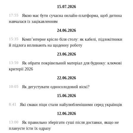
15.07.2026
17:55
Якою має бути сучасна онлайн-платформа, щоб дитина
навчалася із зацікавленням
24.06.2026
15:35
Комп’ютерне крісло біля столу: як кабелі, підлокітники
й підлога впливають на щоденну роботу
23.06.2026
13:59
Як обрати покрівельний матеріал для будинку: ключові
критерії 2026
22.06.2026
10:05
Як дегустувати односолодовий віскі?
15.06.2026
8:41
Які смаки піци стали найулюбленішими серед українців
12.06.2026
13:00
Як правильно зберігати суші після доставки, якщо не
плануєте їсти їх одразу