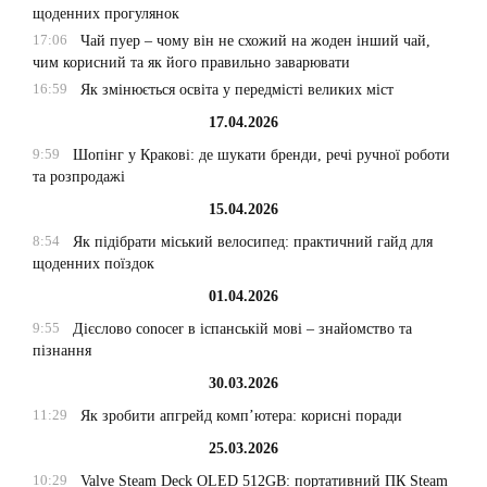
щоденних прогулянок
17:06
Чай пуер – чому він не схожий на жоден інший чай,
чим корисний та як його правильно заварювати
16:59
Як змінюється освіта у передмісті великих міст
17.04.2026
9:59
Шопінг у Кракові: де шукати бренди, речі ручної роботи
та розпродажі
15.04.2026
8:54
Як підібрати міський велосипед: практичний гайд для
щоденних поїздок
01.04.2026
9:55
Дієслово conocer в іспанській мові – знайомство та
пізнання
30.03.2026
11:29
Як зробити апгрейд комп’ютера: корисні поради
25.03.2026
10:29
Valve Steam Deck OLED 512GB: портативний ПК Steam