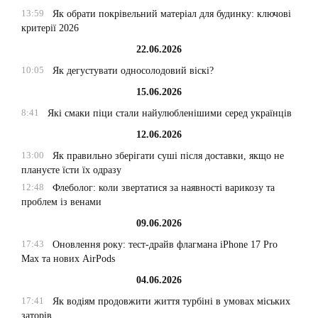
13:59
Як обрати покрівельний матеріал для будинку: ключові
критерії 2026
22.06.2026
10:05
Як дегустувати односолодовий віскі?
15.06.2026
8:41
Які смаки піци стали найулюбленішими серед українців
12.06.2026
13:00
Як правильно зберігати суші після доставки, якщо не
плануєте їсти їх одразу
12:48
Флеболог: коли звертатися за наявності варикозу та
проблем із венами
09.06.2026
17:43
Оновлення року: тест-драйв флагмана iPhone 17 Pro
Max та нових AirPods
04.06.2026
17:41
Як водіям продовжити життя турбіні в умовах міських
заторів