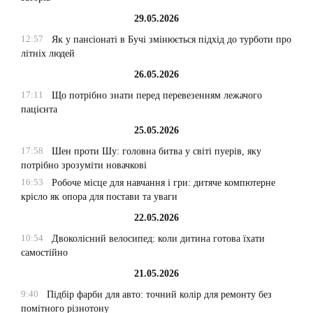
29.05.2026
12:57
Як у пансіонаті в Бучі змінюється підхід до турботи про
літніх людей
26.05.2026
17:11
Що потрібно знати перед перевезенням лежачого
пацієнта
25.05.2026
17:58
Шен проти Шу: головна битва у світі пуерів, яку
потрібно зрозуміти новачкові
16:53
Робоче місце для навчання і гри: дитяче компютерне
крісло як опора для постави та уваги
22.05.2026
10:54
Двоколісний велосипед: коли дитина готова їхати
самостійно
21.05.2026
9:40
Підбір фарби для авто: точний колір для ремонту без
помітного різнотону