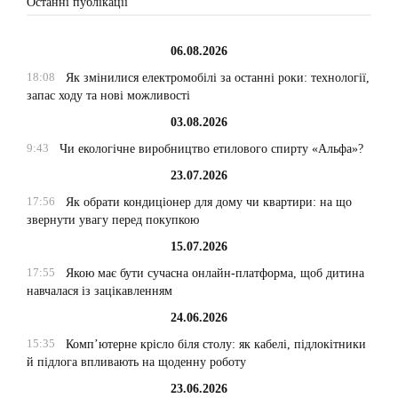
Останні публікації
06.08.2026
18:08
Як змінилися електромобілі за останні роки: технології,
запас ходу та нові можливості
03.08.2026
9:43
Чи екологічне виробництво етилового спирту «Альфа»?
23.07.2026
17:56
Як обрати кондиціонер для дому чи квартири: на що
звернути увагу перед покупкою
15.07.2026
17:55
Якою має бути сучасна онлайн-платформа, щоб дитина
навчалася із зацікавленням
24.06.2026
15:35
Комп’ютерне крісло біля столу: як кабелі, підлокітники
й підлога впливають на щоденну роботу
23.06.2026