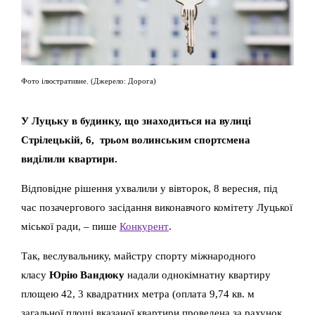
Фото ілюстративне. (Джерело: Дорога)
У Луцьку в будинку, що знаходиться на вулиці
Стрілецькій, 6, трьом волинським спортсмена
виділили квартири.
Відповідне рішення ухвалили у вівторок, 8 вересня, під
час позачергового засідання виконавчого комітету Луцької
міської ради, – пише
Конкурент
.
Так, веслувальнику, майстру спорту міжнародного
класу
Юрію Вандюку
надали однокімнатну квартиру
площею 42, 3 квадратних метра (оплата 9,74 кв. м
загальної площі вказаної квартири проведена за рахунок