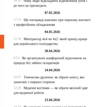
16:05
Чому люди відкладають відновлення зубів і
до чого це призводить
07.05.2026
17:53
Що насправді важливо при першому контакті
з професійним обладнанням
04.05.2026
11:59
Мінітрактор 4х4 чи 4х2: який привід краще
для українського господарства
30.04.2026
9:53
Як організувати комфортний відпочинок на
природі без зайвих складнощів
24.04.2026
16:07
Тимчасова дружина: як обрати книгу, яка
захоплює з перших сторінок
12:20
Медичні костюми — як обрати якісний одяг
для щоденної роботи
23.04.2026
18:19