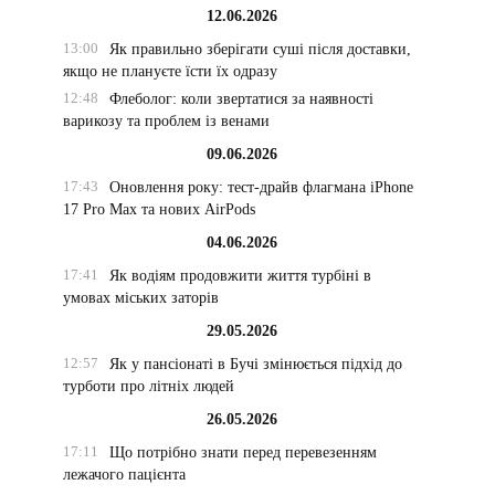
12.06.2026
13:00
Як правильно зберігати суші після доставки,
якщо не плануєте їсти їх одразу
12:48
Флеболог: коли звертатися за наявності
варикозу та проблем із венами
09.06.2026
17:43
Оновлення року: тест-драйв флагмана iPhone
17 Pro Max та нових AirPods
04.06.2026
17:41
Як водіям продовжити життя турбіні в
умовах міських заторів
29.05.2026
12:57
Як у пансіонаті в Бучі змінюється підхід до
турботи про літніх людей
26.05.2026
17:11
Що потрібно знати перед перевезенням
лежачого пацієнта