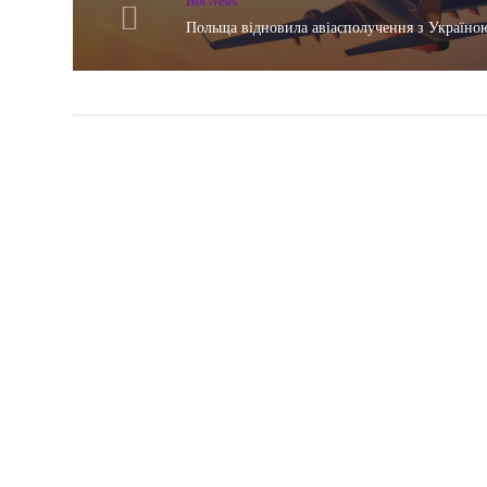
Hot News
Польща відновила авіасполучення з Україно