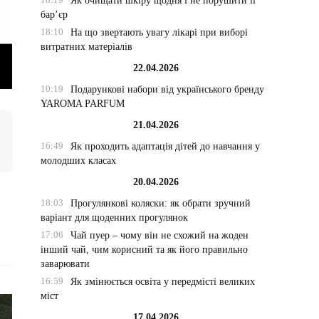
Як очищати шкіру щодня і не порушити її
бар’єр
18:10
На що звертають увагу лікарі при виборі
витратних матеріалів
22.04.2026
10:19
Подарункові набори від українського бренду
YAROMA PARFUM
21.04.2026
16:49
Як проходить адаптація дітей до навчання у
молодших класах
20.04.2026
18:03
Прогулянкові коляски: як обрати зручний
варіант для щоденних прогулянок
17:06
Чай пуер – чому він не схожий на жоден
інший чай, чим корисний та як його правильно
заварювати
16:59
Як змінюється освіта у передмісті великих
міст
17.04.2026