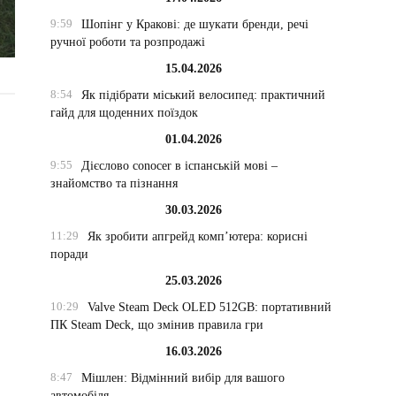
9:59
Шопінг у Кракові: де шукати бренди, речі
ручної роботи та розпродажі
15.04.2026
8:54
Як підібрати міський велосипед: практичний
гайд для щоденних поїздок
01.04.2026
9:55
Дієслово conocer в іспанській мові –
знайомство та пізнання
30.03.2026
11:29
Як зробити апгрейд комп’ютера: корисні
поради
25.03.2026
10:29
Valve Steam Deck OLED 512GB: портативний
ПК Steam Deck, що змінив правила гри
16.03.2026
8:47
Мішлен: Відмінний вибір для вашого
автомобіля