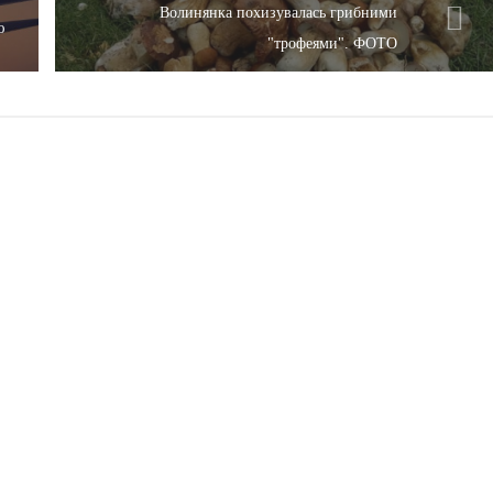
Волинянка похизувалась грибними
ю
"трофеями". ФОТО