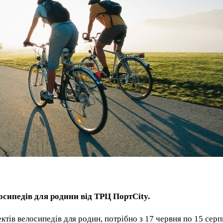
осипедів для родини від ТРЦ ПортCity. ⠀
ктів велосипедів для родин, потрібно з 17 червня по 15 серп