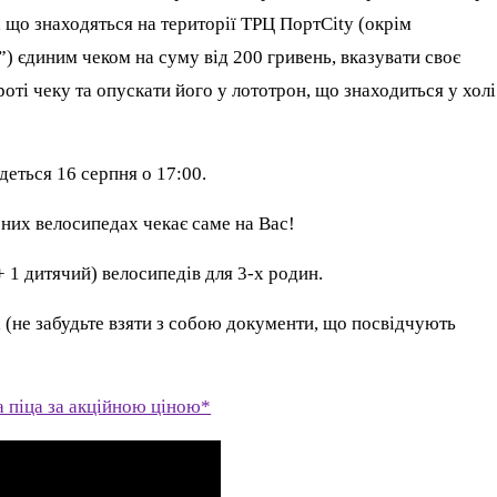
, що знаходяться на території ТРЦ ПортCity (окрім
) єдиним чеком на суму від 200 гривень, вказувати своє
роті чеку та опускати його у лототрон, що знаходиться у холі
деться 16 серпня о 17:00.
них велосипедах чекає саме на Вас!
+ 1 дитячий) велосипедів для 3-х родин.
а (не забудьте взяти з собою документи, що посвідчують
а піца за акційною ціною*