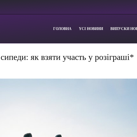
ГОЛОВНА
YСІ НОВИНИ
ВИПУСКИ НО
ипеди: як взяти участь у розіграші*