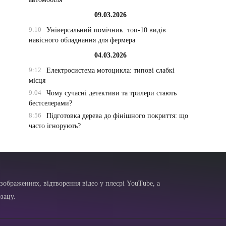
09.03.2026
9:10
Універсальний помічник: топ-10 видів
навісного обладнання для фермера
04.03.2026
9:12
Електросистема мотоцикла: типові слабкі
місця
9:04
Чому сучасні детективи та трилери стають
бестселерами?
8:56
Підготовка дерева до фінішного покриття: що
часто ігнорують?
зображеннях, відтворення відео у плеєрі YouTube, а
зацу.