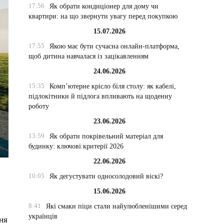
17:56
Як обрати кондиціонер для дому чи
квартири: на що звернути увагу перед покупкою
15.07.2026
17:55
Якою має бути сучасна онлайн-платформа,
щоб дитина навчалася із зацікавленням
24.06.2026
15:35
Комп’ютерне крісло біля столу: як кабелі,
підлокітники й підлога впливають на щоденну
роботу
23.06.2026
13:59
Як обрати покрівельний матеріал для
будинку: ключові критерії 2026
22.06.2026
10:05
Як дегустувати односолодовий віскі?
15.06.2026
8:41
Які смаки піци стали найулюбленішими серед
українців
ня