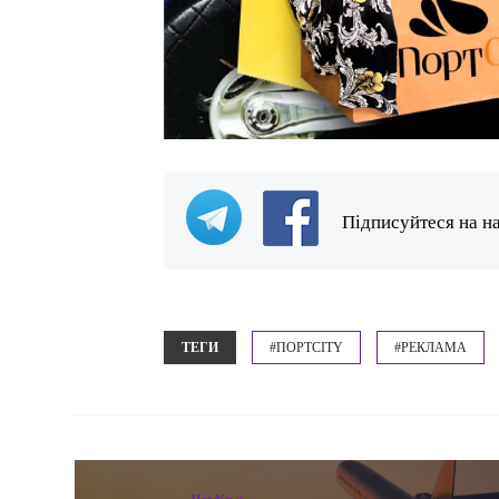
Підписуйтеся на н
ТЕГИ
#ПОРТCITY
#РЕКЛАМА