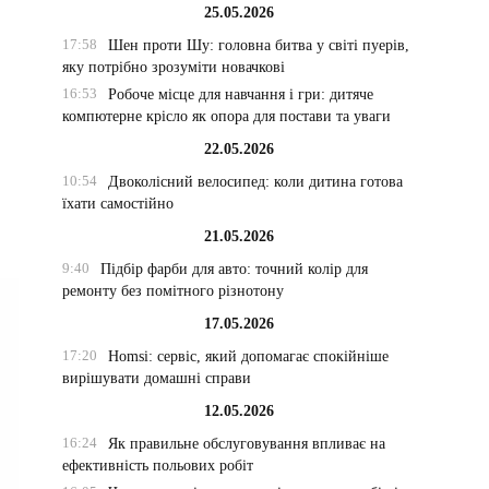
25.05.2026
17:58
Шен проти Шу: головна битва у світі пуерів,
яку потрібно зрозуміти новачкові
16:53
Робоче місце для навчання і гри: дитяче
компютерне крісло як опора для постави та уваги
22.05.2026
10:54
Двоколісний велосипед: коли дитина готова
їхати самостійно
21.05.2026
9:40
Підбір фарби для авто: точний колір для
ремонту без помітного різнотону
17.05.2026
17:20
Homsi: сервіс, який допомагає спокійніше
вирішувати домашні справи
12.05.2026
16:24
Як правильне обслуговування впливає на
ефективність польових робіт