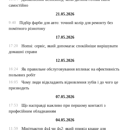
самостійно
21.05.2026
9:40
Підбір фарби для авто: точний колір для ремонту без
помітного різнотону
17.05.2026
17:20
Homsi: сервіс, який допомагає спокійніше вирішувати
домашні справи
12.05.2026
16:24
Як правильне обслуговування впливає на ефективність
польових робіт
16:05
Чому люди відкладають відновлення зубів і до чого це
призводить
07.05.2026
17:53
Що насправді важливо при першому контакті з
професійним обладнанням
04.05.2026
11:59
Мінітрактор 4х4 чи 4х2: який привід краще для