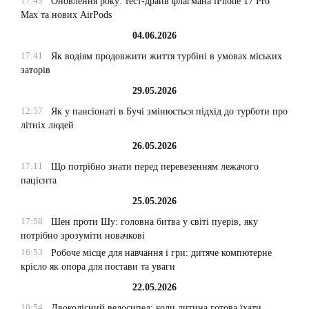
17:43
Оновлення року: тест-драйв флагмана iPhone 17 Pro
Max та нових AirPods
04.06.2026
17:41
Як водіям продовжити життя турбіні в умовах міських
заторів
29.05.2026
12:57
Як у пансіонаті в Бучі змінюється підхід до турботи про
літніх людей
26.05.2026
17:11
Що потрібно знати перед перевезенням лежачого
пацієнта
25.05.2026
17:58
Шен проти Шу: головна битва у світі пуерів, яку
потрібно зрозуміти новачкові
16:53
Робоче місце для навчання і гри: дитяче компютерне
крісло як опора для постави та уваги
22.05.2026
10:54
Двоколісний велосипед: коли дитина готова їхати