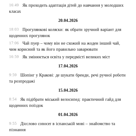
16:49
Як проходить адаптація дітей до навчання у молодших
класах
20.04.2026
18:03
Прогулянкові коляски: як обрати зручний варіант для
щоденних прогулянок
17:06
Чай пуер – чому він не схожий на жоден інший чай,
чим корисний та як його правильно заварювати
16:59
Як змінюється освіта у передмісті великих міст
17.04.2026
9:59
Шопінг у Кракові: де шукати бренди, речі ручної роботи
та розпродажі
15.04.2026
8:54
Як підібрати міський велосипед: практичний гайд для
щоденних поїздок
01.04.2026
9:55
Дієслово conocer в іспанській мові – знайомство та
пізнання