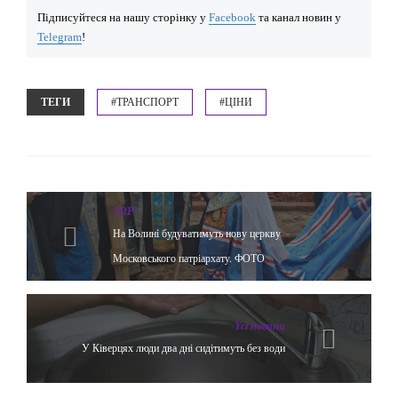
Підписуйтеся на нашу сторінку у
Facebook
та канал новин у
Telegram
!
ТЕГИ
#ТРАНСПОРТ
#ЦІНИ
TOP
На Волині будуватимуть нову церкву
Московського патріархату. ФОТО
Yсі новини
У Ківерцях люди два дні сидітимуть без води