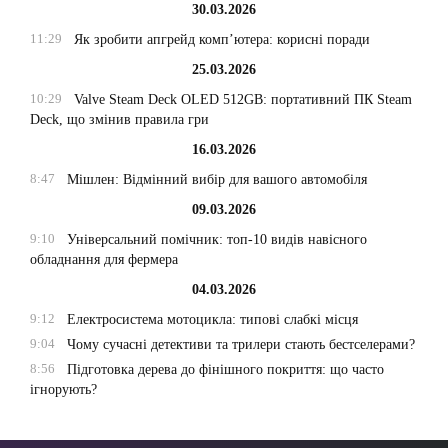
30.03.2026
11:29
Як зробити апгрейд комп’ютера: корисні поради
25.03.2026
10:29
Valve Steam Deck OLED 512GB: портативний ПК Steam
Deck, що змінив правила гри
16.03.2026
8:47
Мішлен: Відмінний вибір для вашого автомобіля
09.03.2026
9:10
Універсальний помічник: топ-10 видів навісного
обладнання для фермера
04.03.2026
9:12
Електросистема мотоцикла: типові слабкі місця
9:04
Чому сучасні детективи та трилери стають бестселерами?
8:56
Підготовка дерева до фінішного покриття: що часто
ігнорують?