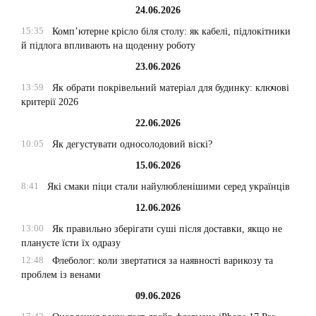
24.06.2026
15:35
Комп’ютерне крісло біля столу: як кабелі, підлокітники
й підлога впливають на щоденну роботу
23.06.2026
13:59
Як обрати покрівельний матеріал для будинку: ключові
критерії 2026
22.06.2026
10:05
Як дегустувати односолодовий віскі?
15.06.2026
8:41
Які смаки піци стали найулюбленішими серед українців
12.06.2026
13:00
Як правильно зберігати суші після доставки, якщо не
плануєте їсти їх одразу
12:48
Флеболог: коли звертатися за наявності варикозу та
проблем із венами
09.06.2026