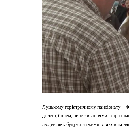
Луцькому геріатричному пансіонату – 40
долею, болем, переживаннями і страхам
людей, які, будучи чужими, стають їм на