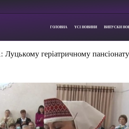
ГОЛОВНА
YСІ НОВИНИ
ВИПУСКИ НО
і: Луцькому геріатричному пансіонат