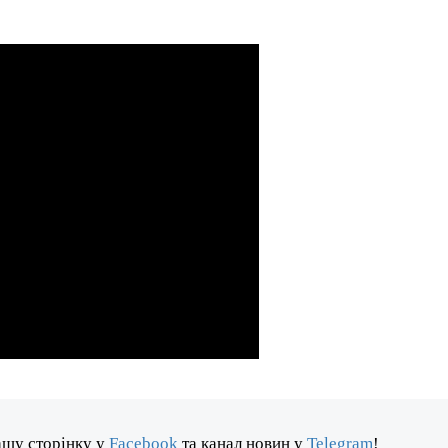
ашу сторінку у
Facebook
та канал новин у
Telegram
!