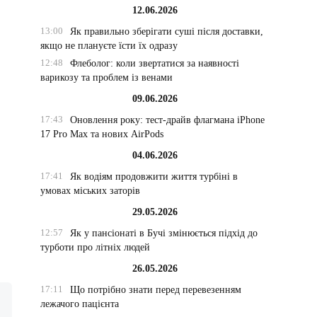
12.06.2026
13:00
Як правильно зберігати суші після доставки,
якщо не плануєте їсти їх одразу
12:48
Флеболог: коли звертатися за наявності
варикозу та проблем із венами
09.06.2026
17:43
Оновлення року: тест-драйв флагмана iPhone
17 Pro Max та нових AirPods
04.06.2026
17:41
Як водіям продовжити життя турбіні в
умовах міських заторів
29.05.2026
12:57
Як у пансіонаті в Бучі змінюється підхід до
турботи про літніх людей
26.05.2026
17:11
Що потрібно знати перед перевезенням
лежачого пацієнта