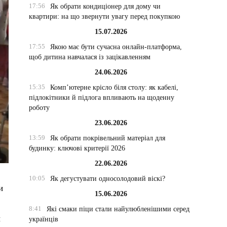
17:56
Як обрати кондиціонер для дому чи
квартири: на що звернути увагу перед покупкою
15.07.2026
17:55
Якою має бути сучасна онлайн-платформа,
щоб дитина навчалася із зацікавленням
24.06.2026
15:35
Комп’ютерне крісло біля столу: як кабелі,
підлокітники й підлога впливають на щоденну
роботу
23.06.2026
13:59
Як обрати покрівельний матеріал для
будинку: ключові критерії 2026
22.06.2026
10:05
Як дегустувати односолодовий віскі?
и
15.06.2026
8:41
Які смаки піци стали найулюбленішими серед
и
українців