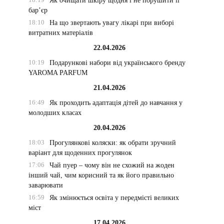
Як очищати шкіру щодня і не порушити її
бар’єр
18:10
На що звертають увагу лікарі при виборі
витратних матеріалів
22.04.2026
10:19
Подарункові набори від українського бренду
YAROMA PARFUM
21.04.2026
16:49
Як проходить адаптація дітей до навчання у
молодших класах
20.04.2026
18:03
Прогулянкові коляски: як обрати зручний
варіант для щоденних прогулянок
17:06
Чай пуер – чому він не схожий на жоден
інший чай, чим корисний та як його правильно
заварювати
16:59
Як змінюється освіта у передмісті великих
міст
17.04.2026