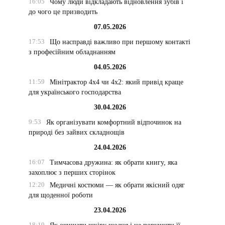
16:05
Чому люди відкладають відновлення зубів і
до чого це призводить
07.05.2026
17:53
Що насправді важливо при першому контакті
з професійним обладнанням
04.05.2026
11:59
Мінітрактор 4х4 чи 4х2: який привід краще
для українського господарства
30.04.2026
9:53
Як організувати комфортний відпочинок на
природі без зайвих складнощів
24.04.2026
16:07
Тимчасова дружина: як обрати книгу, яка
захоплює з перших сторінок
12:20
Медичні костюми — як обрати якісний одяг
для щоденної роботи
23.04.2026
18:19