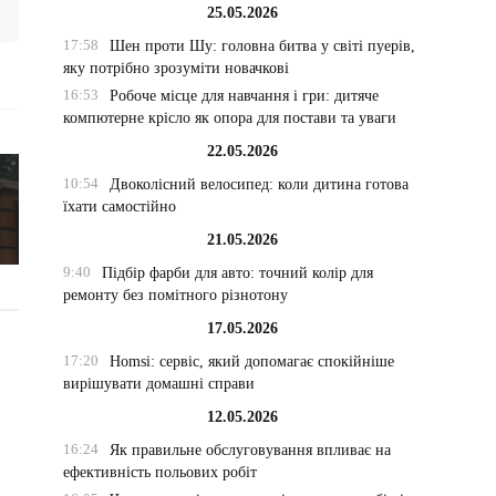
25.05.2026
17:58
Шен проти Шу: головна битва у світі пуерів,
яку потрібно зрозуміти новачкові
16:53
Робоче місце для навчання і гри: дитяче
компютерне крісло як опора для постави та уваги
22.05.2026
10:54
Двоколісний велосипед: коли дитина готова
їхати самостійно
21.05.2026
9:40
Підбір фарби для авто: точний колір для
ремонту без помітного різнотону
17.05.2026
17:20
Homsi: сервіс, який допомагає спокійніше
вирішувати домашні справи
12.05.2026
16:24
Як правильне обслуговування впливає на
ефективність польових робіт