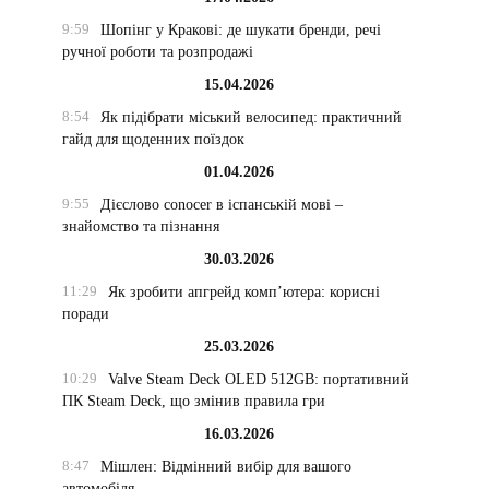
9:59
Шопінг у Кракові: де шукати бренди, речі
ручної роботи та розпродажі
15.04.2026
8:54
Як підібрати міський велосипед: практичний
гайд для щоденних поїздок
01.04.2026
9:55
Дієслово conocer в іспанській мові –
знайомство та пізнання
30.03.2026
11:29
Як зробити апгрейд комп’ютера: корисні
поради
25.03.2026
10:29
Valve Steam Deck OLED 512GB: портативний
ПК Steam Deck, що змінив правила гри
16.03.2026
8:47
Мішлен: Відмінний вибір для вашого
автомобіля