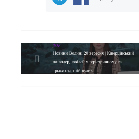
TOP
Новини Волині 20 вересня | Ківерцівський
живодер, ювілей у геріатричному та
трьохсотлітній вулик