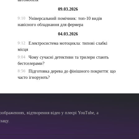
09.03.2026
9:10
Універсальний помічник: топ-10 видів
навісного обладнання для фермера
04.03.2026
9:12
Електросистема мотоцикла: типові слабкі
місця
9:04
Чому сучасні детективи та трилери стають
бестселерами?
8:56
Підготовка дерева до фінішного покриття: що
часто ігнорують?
зображеннях, відтворення відео у плеєрі YouTube, а
зацу.