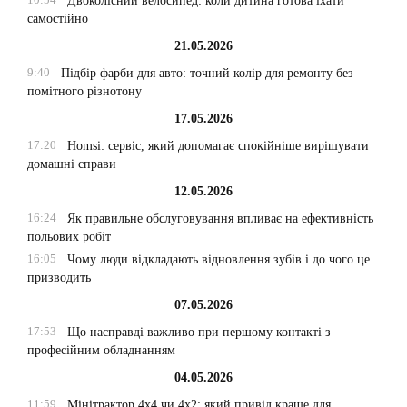
Двоколісний велосипед: коли дитина готова їхати
самостійно
21.05.2026
9:40
Підбір фарби для авто: точний колір для ремонту без
помітного різнотону
17.05.2026
17:20
Homsi: сервіс, який допомагає спокійніше вирішувати
домашні справи
12.05.2026
16:24
Як правильне обслуговування впливає на ефективність
польових робіт
16:05
Чому люди відкладають відновлення зубів і до чого це
призводить
07.05.2026
17:53
Що насправді важливо при першому контакті з
професійним обладнанням
04.05.2026
11:59
Мінітрактор 4х4 чи 4х2: який привід краще для