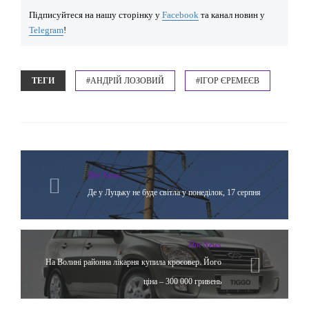
Підписуйтеся на нашу сторінку у
Facebook
та канал новин у
Telegram
!
ТЕГИ
#АНДРІЙ ЛОЗОВИЙ
#ІГОР ЄРЕМЕЄВ
Hot News
Де у Луцьку не буде світла у понеділок, 17 серпня
Hot News
На Волині районна лікарня купила кросовер. Його
ціна – 300 000 гривень