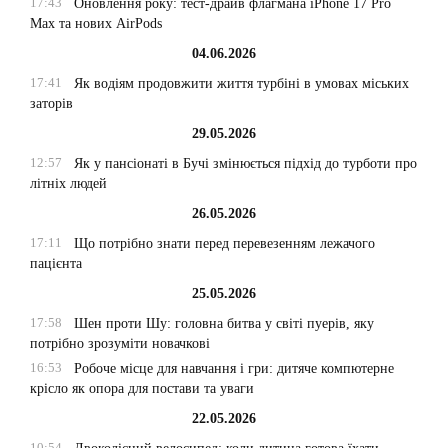
17:43
Оновлення року: тест-драйв флагмана iPhone 17 Pro
Max та нових AirPods
04.06.2026
17:41
Як водіям продовжити життя турбіні в умовах міських
заторів
29.05.2026
12:57
Як у пансіонаті в Бучі змінюється підхід до турботи про
літніх людей
26.05.2026
17:11
Що потрібно знати перед перевезенням лежачого
пацієнта
25.05.2026
17:58
Шен проти Шу: головна битва у світі пуерів, яку
потрібно зрозуміти новачкові
16:53
Робоче місце для навчання і гри: дитяче компютерне
крісло як опора для постави та уваги
22.05.2026
10:54