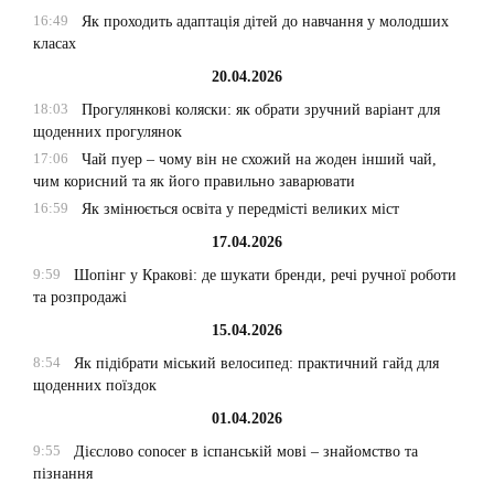
16:49
Як проходить адаптація дітей до навчання у молодших
класах
20.04.2026
18:03
Прогулянкові коляски: як обрати зручний варіант для
щоденних прогулянок
17:06
Чай пуер – чому він не схожий на жоден інший чай,
чим корисний та як його правильно заварювати
16:59
Як змінюється освіта у передмісті великих міст
17.04.2026
9:59
Шопінг у Кракові: де шукати бренди, речі ручної роботи
та розпродажі
15.04.2026
8:54
Як підібрати міський велосипед: практичний гайд для
щоденних поїздок
01.04.2026
9:55
Дієслово conocer в іспанській мові – знайомство та
пізнання