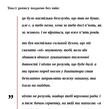
Текст допису подаємо без змін:
це було настільки безглуздо, що так не буває.
але є. а тебе нема. хоча за тебе досі п’ють, як
за живого. і не віриться, що вже п‘ять років.
ти був настільки сильний духом, що міг
сказати «ні» януковичу. тоді, коли він
здавався вічним лукашенком тижневої
давності. і ніхто не розумів, що буде далі. а
ти прямо перед носом у диктатора став
безплатно заправляти кожну машину, яка
їхала на майдан.
ніхто не розумів, навіщо тобі верховна рада. і
я теж бачив серветку, на якій ти написав: «я