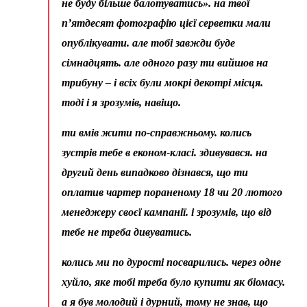
не буду більше балотуватись». на твої
п’ятдесят фотографію цієї серветки мали
опублікувати. але тобі завжди буде
сімнадцять. але одного разу ти вийшов на
трибуну – і всіх були мокрі декотрі місця.
тоді і я зрозумів, навіщо.
ти вмів жити по-справжньому. колись
зустрів тебе в економ-класі. здивувався. на
другий день випадково дізнався, що ти
оплатив чартер пораненому 18 чи 20 лютого
менеджеру своєї кампанії. і зрозумів, що від
тебе не треба дивуватись.
колись ми по дурості посварились. через одне
хуйло, яке тобі треба було купити як біомасу.
а я був молодий і дурний, тому не знав, що