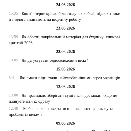
24.06.2026
15:35
Комп’ютерне крісло біля столу: як кабелі, підлокітники
й підлога впливають на щоденну роботу
23.06.2026
13:59
Як обрати покрівельний матеріал для будинку: ключові
критерії 2026
22.06.2026
10:05
Як дегустувати односолодовий віскі?
15.06.2026
8:41
Які смаки піци стали найулюбленішими серед українців
12.06.2026
13:00
Як правильно зберігати суші після доставки, якщо не
плануєте їсти їх одразу
12:48
Флеболог: коли звертатися за наявності варикозу та
проблем із венами
09.06.2026