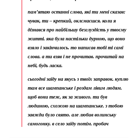
пам’ятаю останні слова, які ти мені сказав:
чувак, ти – крепкий, оклємаєшся. коли я
дізнався про найбільшу безглуздість у твоєму
житті. яка була настільки дурною, що воно
взяло і закінчилось. то написав тобі ті самі
слова. а ти взяв і не прочитав. прочитай на
небі, будь ласка.
сьогодні заїду на якусь з твоїх заправок. куплю
там все шампанське і роздам лівим людям.
щоб вони теж, як за живого. ти був
людиною, схожою на шампанське. з тобою
завжди було свято. але любив волинську
самогонку. в село заїду потім. пробач