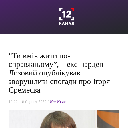
“Ти вмів жити по-
справжньому”, – екс-нардеп
Лозовий опублікував
зворушливі спогади про Ігоря
Єремеєва
16:22, 16 Серпня 2020 /
Hot News