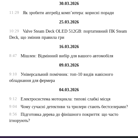
30.03.2026
11:29
Як зробити апгрейд комп’ютера: корисні поради
25.03.2026
10:29
Valve Steam Deck OLED 512GB: портативний ПК Steam
Deck, що змінив правила гри
16.03.2026
8:47
Мішлен: Відмінний вибір для вашого автомобіля
09.03.2026
9:10
Універсальний помічник: топ-10 видів навісного
обладнання для фермера
04.03.2026
9:12
Електросистема мотоцикла: типові слабкі місця
9:04
Чому сучасні детективи та трилери стають бестселерами?
8:56
Підготовка дерева до фінішного покриття: що часто
ігнорують?