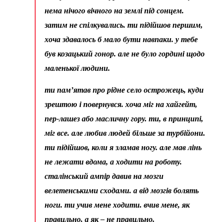
нема нічого вічного на землі під сонцем.
затим не спілкувались. ти підійшов першим,
хоча здавалось б мало бути навпаки. у тебе
був козацький гонор. але не було гордині щодо
маленької людини.
ти пам’ятав про рідне село острожець, куди
зрештою і повернувся. хоча міг на хайгейт,
пер-лашез або масличну гору. ти, в принципі,
міг все. але любив людей більше за турбійони.
ти підійшов, коли я зламав ногу. але мав лінь
не лежати вдома, а ходити на роботу.
сталінський ампір давив на мозги
велетенськими сходами. а від мозгів болять
ноги. ти учив мене ходити. вчив мене, як
правильно, а як – не правильно.