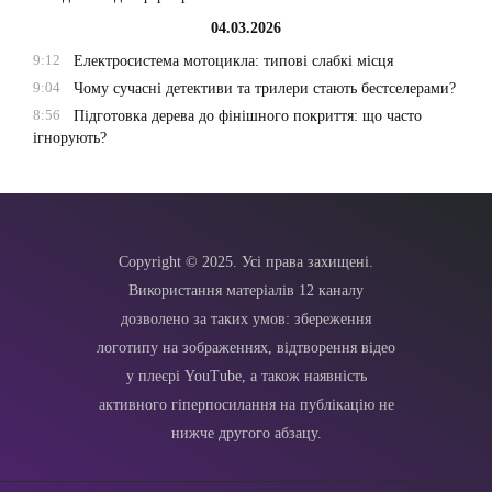
04.03.2026
9:12
Електросистема мотоцикла: типові слабкі місця
9:04
Чому сучасні детективи та трилери стають бестселерами?
8:56
Підготовка дерева до фінішного покриття: що часто
ігнорують?
Copyright © 2025. Усі права захищені.
Використання матеріалів 12 каналу
дозволено за таких умов: збереження
логотипу на зображеннях, відтворення відео
у плеєрі YouTube, а також наявність
активного гіперпосилання на публікацію не
нижче другого абзацу.