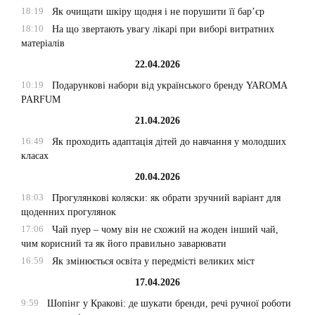
18:19
Як очищати шкіру щодня і не порушити її бар’єр
18:10
На що звертають увагу лікарі при виборі витратних
матеріалів
22.04.2026
10:19
Подарункові набори від українського бренду YAROMA
PARFUM
21.04.2026
16:49
Як проходить адаптація дітей до навчання у молодших
класах
20.04.2026
18:03
Прогулянкові коляски: як обрати зручний варіант для
щоденних прогулянок
17:06
Чай пуер – чому він не схожий на жоден інший чай,
чим корисний та як його правильно заварювати
16:59
Як змінюється освіта у передмісті великих міст
17.04.2026
9:59
Шопінг у Кракові: де шукати бренди, речі ручної роботи