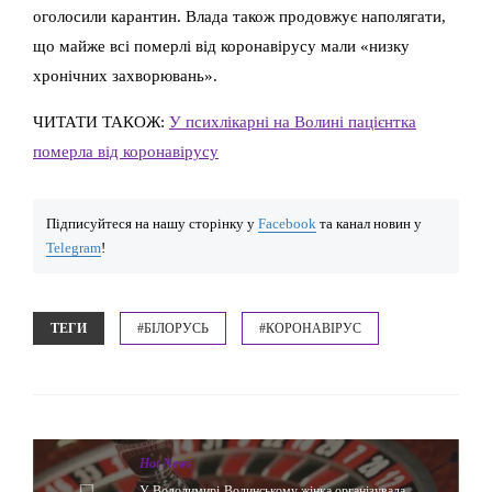
оголосили карантин. Влада також продовжує наполягати,
що майже всі померлі від коронавірусу мали «низку
хронічних захворювань».
ЧИТАТИ ТАКОЖ:
У психлікарні на Волині пацієнтка
померла від коронавірусу
Підписуйтеся на нашу сторінку у
Facebook
та канал новин у
Telegram
!
ТЕГИ
#БІЛОРУСЬ
#КОРОНАВІРУС
Hot News
У Володимирі-Волинському жінка організувала