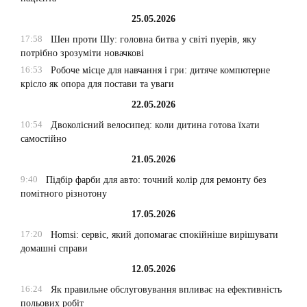
25.05.2026
17:58
Шен проти Шу: головна битва у світі пуерів, яку
потрібно зрозуміти новачкові
16:53
Робоче місце для навчання і гри: дитяче компютерне
крісло як опора для постави та уваги
22.05.2026
10:54
Двоколісний велосипед: коли дитина готова їхати
самостійно
21.05.2026
9:40
Підбір фарби для авто: точний колір для ремонту без
помітного різнотону
17.05.2026
17:20
Homsi: сервіс, який допомагає спокійніше вирішувати
домашні справи
12.05.2026
16:24
Як правильне обслуговування впливає на ефективність
польових робіт