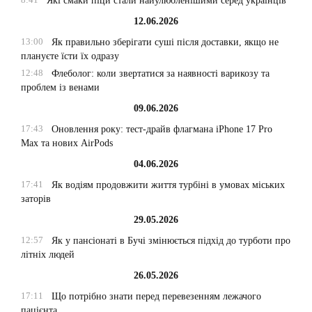
Які смаки піци стали найулюбленішими серед українців
12.06.2026
13:00
Як правильно зберігати суші після доставки, якщо не
плануєте їсти їх одразу
12:48
Флеболог: коли звертатися за наявності варикозу та
проблем із венами
09.06.2026
17:43
Оновлення року: тест-драйв флагмана iPhone 17 Pro
Max та нових AirPods
04.06.2026
17:41
Як водіям продовжити життя турбіні в умовах міських
заторів
29.05.2026
12:57
Як у пансіонаті в Бучі змінюється підхід до турботи про
літніх людей
26.05.2026
17:11
Що потрібно знати перед перевезенням лежачого
пацієнта