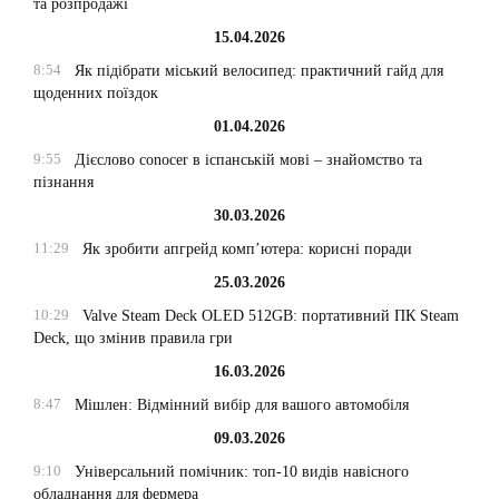
та розпродажі
15.04.2026
8:54
Як підібрати міський велосипед: практичний гайд для
щоденних поїздок
01.04.2026
9:55
Дієслово conocer в іспанській мові – знайомство та
пізнання
30.03.2026
11:29
Як зробити апгрейд комп’ютера: корисні поради
25.03.2026
10:29
Valve Steam Deck OLED 512GB: портативний ПК Steam
Deck, що змінив правила гри
16.03.2026
8:47
Мішлен: Відмінний вибір для вашого автомобіля
09.03.2026
9:10
Універсальний помічник: топ-10 видів навісного
обладнання для фермера