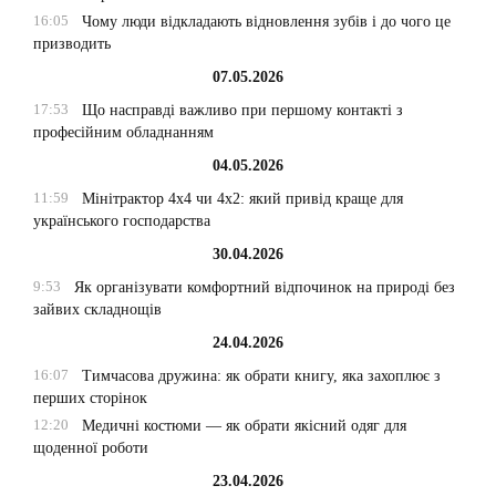
16:05
Чому люди відкладають відновлення зубів і до чого це
призводить
07.05.2026
17:53
Що насправді важливо при першому контакті з
професійним обладнанням
04.05.2026
11:59
Мінітрактор 4х4 чи 4х2: який привід краще для
українського господарства
30.04.2026
9:53
Як організувати комфортний відпочинок на природі без
зайвих складнощів
24.04.2026
16:07
Тимчасова дружина: як обрати книгу, яка захоплює з
перших сторінок
12:20
Медичні костюми — як обрати якісний одяг для
щоденної роботи
23.04.2026