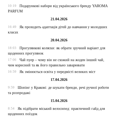
10:19
Подарункові набори від українського бренду YAROMA
PARFUM
21.04.2026
16:49
Як проходить адаптація дітей до навчання у молодших
класах
20.04.2026
18:03
Прогулянкові коляски: як обрати зручний варіант для
щоденних прогулянок
17:06
Чай пуер – чому він не схожий на жоден інший чай,
чим корисний та як його правильно заварювати
16:59
Як змінюється освіта у передмісті великих міст
17.04.2026
9:59
Шопінг у Кракові: де шукати бренди, речі ручної роботи
та розпродажі
15.04.2026
8:54
Як підібрати міський велосипед: практичний гайд для
щоденних поїздок