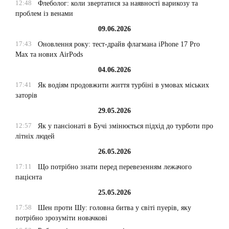
12:48
Флеболог: коли звертатися за наявності варикозу та
проблем із венами
09.06.2026
17:43
Оновлення року: тест-драйв флагмана iPhone 17 Pro
Max та нових AirPods
04.06.2026
17:41
Як водіям продовжити життя турбіні в умовах міських
заторів
29.05.2026
12:57
Як у пансіонаті в Бучі змінюється підхід до турботи про
літніх людей
26.05.2026
17:11
Що потрібно знати перед перевезенням лежачого
пацієнта
25.05.2026
17:58
Шен проти Шу: головна битва у світі пуерів, яку
потрібно зрозуміти новачкові