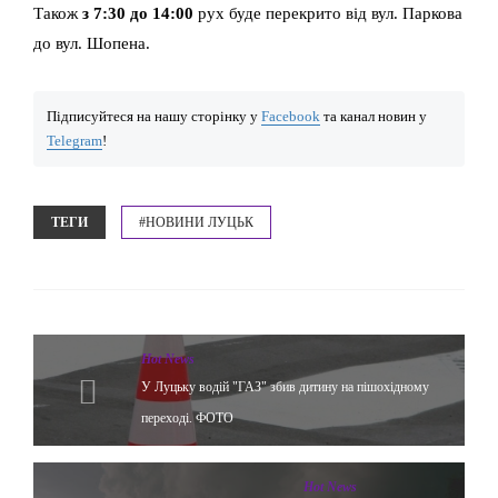
Також
з 7:30 до 14:00
рух буде перекрито від вул. Паркова
до вул. Шопена.
Підписуйтеся на нашу сторінку у
Facebook
та канал новин у
Telegram
!
ТЕГИ
#НОВИНИ ЛУЦЬК
Hot News
У Луцьку водій "ГАЗ" збив дитину на пішохідному
переході. ФОТО
Hot News