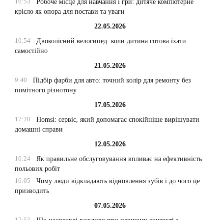
16:53
Робоче місце для навчання і гри: дитяче компютерне
крісло як опора для постави та уваги
22.05.2026
10:54
Двоколісний велосипед: коли дитина готова їхати
самостійно
21.05.2026
9:40
Підбір фарби для авто: точний колір для ремонту без
помітного різнотону
17.05.2026
17:20
Homsi: сервіс, який допомагає спокійніше вирішувати
домашні справи
12.05.2026
16:24
Як правильне обслуговування впливає на ефективність
польових робіт
16:05
Чому люди відкладають відновлення зубів і до чого це
призводить
07.05.2026
17:53