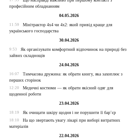
Що насправді важливо при першому контакті з
професійним обладнанням
04.05.2026
11:59
Мінітрактор 4х4 чи 4х2: який привід краще для
українського господарства
30.04.2026
9:53
Як організувати комфортний відпочинок на природі без
зайвих складнощів
24.04.2026
16:07
Тимчасова дружина: як обрати книгу, яка захоплює з
перших сторінок
12:20
Медичні костюми — як обрати якісний одяг для
щоденної роботи
23.04.2026
18:19
Як очищати шкіру щодня і не порушити її бар’єр
18:10
На що звертають увагу лікарі при виборі витратних
матеріалів
22.04.2026