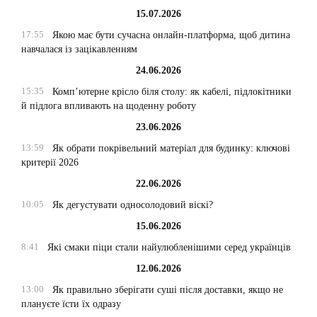
15.07.2026
17:55
Якою має бути сучасна онлайн-платформа, щоб дитина
навчалася із зацікавленням
24.06.2026
15:35
Комп’ютерне крісло біля столу: як кабелі, підлокітники
й підлога впливають на щоденну роботу
23.06.2026
13:59
Як обрати покрівельний матеріал для будинку: ключові
критерії 2026
22.06.2026
10:05
Як дегустувати односолодовий віскі?
15.06.2026
8:41
Які смаки піци стали найулюбленішими серед українців
12.06.2026
13:00
Як правильно зберігати суші після доставки, якщо не
плануєте їсти їх одразу