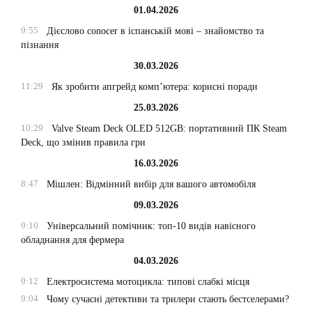
01.04.2026
9:55
Дієслово conocer в іспанській мові – знайомство та
пізнання
30.03.2026
11:29
Як зробити апгрейд комп’ютера: корисні поради
25.03.2026
10:29
Valve Steam Deck OLED 512GB: портативний ПК Steam
Deck, що змінив правила гри
16.03.2026
8:47
Мішлен: Відмінний вибір для вашого автомобіля
09.03.2026
9:10
Універсальний помічник: топ-10 видів навісного
обладнання для фермера
04.03.2026
9:12
Електросистема мотоцикла: типові слабкі місця
9:04
Чому сучасні детективи та трилери стають бестселерами?